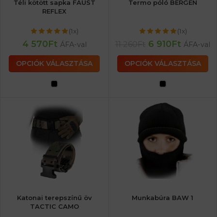
Téli kötött sapka FAUST
Termo póló BERGEN
REFLEX
(1x)
(1x)
4 570
Ft
6 910
Ft
11 260
Ft
ÁFA-val
ÁFA-val
OPCIÓK VÁLASZTÁSA
OPCIÓK VÁLASZTÁSA
Katonai terepszínű öv
Munkabúra BAW 1
TACTIC CAMO