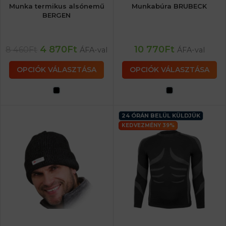
Munka termikus alsónemű
Munkabúra BRUBECK
BERGEN
4 870
Ft
10 770
Ft
8 460
Ft
ÁFA-val
ÁFA-val
OPCIÓK VÁLASZTÁSA
OPCIÓK VÁLASZTÁSA
24 ÓRÁN BELÜL KÜLDJÜK
KEDVEZMÉNY 39%