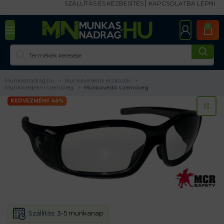
SZÁLLÍTÁS ÉS KÉZBESÍTÉS
KAPCSOLATBA LÉPNI
0
Munkasnadrag.hu
Munkavédelmi eszközök
Munkavédelmi szemüveg
Munkavédő szemüveg
KEDVEZMÉNY 46%
KA
Szállítás:
3-5 munkanap