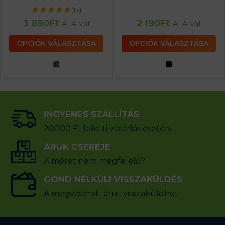
(1x)
3 890
Ft
2 190
Ft
ÁFA-val
ÁFA-val
OPCIÓK VÁLASZTÁSA
OPCIÓK VÁLASZTÁSA
INGYENES SZÁLLÍTÁS
20000 Ft feletti vásárlás esetén
ÁRUK CSERÉJE
A méret nem megfelelő?
GOND NÉLKÜLI VISSZAKÜLDÉS
A megvásárolt árut visszaküldheti