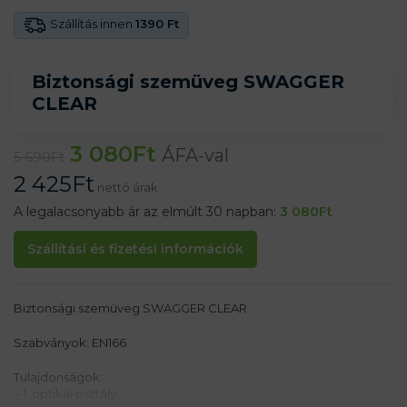
Szállítás innen
1390 Ft
Biztonsági szemüveg SWAGGER
CLEAR
3 080
Ft
ÁFA-val
5 690
Ft
2 425
Ft
nettó árak
A legalacsonyabb ár az elmúlt 30 napban:
3 080
Ft
Szállítási és fizetési információk
Biztonsági szemüveg SWAGGER CLEAR
Szabványok: EN166
Tulajdonságok:
– 1. optikai osztály