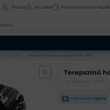
Panasz
Árucsere
Problémamentes visszak
ÁBLÁZATOK
BLOG
KÉRDÉSEK
szú ujjú pólók
Terepszínű hosszú ujjú póló 166 GREY
Terepszínű ho
KATTINTS A KINAGYÍTÁSHOZ
Katalógus szám: 266028
Szállítás innen
1390 Ft