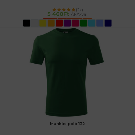
(2x)
5 460
Ft
ÁFA-val
OPCIÓK VÁLASZTÁSA
Munkás póló 132