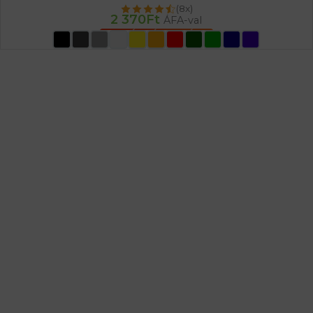
(8x)
2 370
Ft
ÁFA-val
OPCIÓK VÁLASZTÁSA