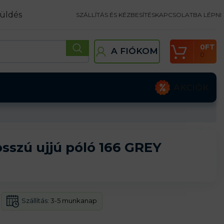
üldés
SZÁLLÍTÁS ÉS KÉZBESÍTÉS
KAPCSOLATBA LÉPNI
0
FT
A FIÓKOM
0
AKCIÓK
sszú ujjú póló 166 GREY
Szállítás:
3-5 munkanap