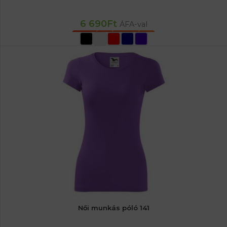
6 690
Ft
ÁFA-val
OPCIÓK VÁLASZTÁSA
Női munkás póló 141