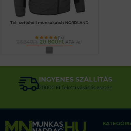
Téli softshell munkakabát NORDLAND
(1x)
20 800
Ft
26 340
Ft
ÁFA-val
OPCIÓK VÁLASZTÁSA
INGYENES SZÁLLÍTÁS
20000 Ft feletti vásárlás esetén
KATEGÓRI