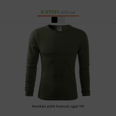
8 970
Ft
ÁFA-val
OPCIÓK VÁLASZTÁSA
Munkás póló hosszú ujjal 119