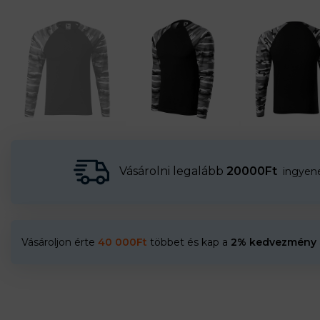
Vásárolni legalább
20000Ft
ingyenes
Vásároljon érte
40 000
Ft
többet és kap a
2% kedvezmény