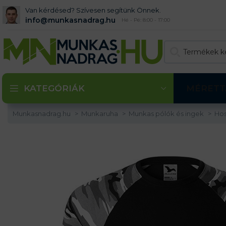
Van kérdésed? Szívesen segítünk Önnek.
info@munkasnadrag.hu
Hé - Pé: 8:00 - 17:00
KATEGÓRIÁK
MÉRETT
Munkasnadrag.hu
Munkaruha
Munkas pólók és ingek
Hos