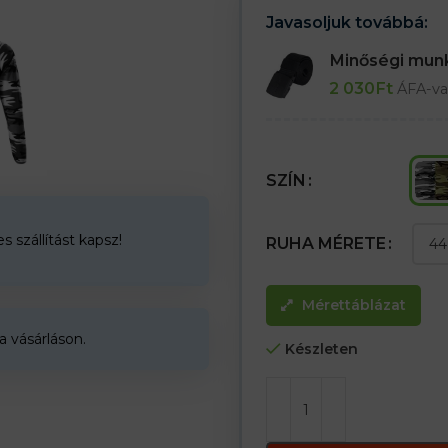
Javasoljuk továbbá:
Minőségi mu
2 030
Ft
ÁFA-va
SZÍN
 szállítást kapsz!
RUHA MÉRETE
Mérettáblázat
a vásárláson.
Készleten