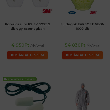
Por-előszűrő P2 3M 5925 2
Füldugók EARSOFT NEON
db egy csomagban
1000 db
4 950
Ft
54 830
Ft
ÁFA-val
ÁFA-val
KOSÁRBA TESZEM
KOSÁRBA TESZEM
SZÁLLÍTÁS
INGYENES!