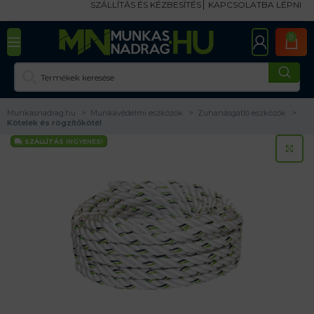
SZÁLLÍTÁS ÉS KÉZBESÍTÉS
KAPCSOLATBA LÉPNI
0
Munkasnadrag.hu
Munkavédelmi eszközök
Zuhanásgátló eszközök
Kötelek és rögzítőkötél
SZÁLLÍTÁS
INGYENES!
KA