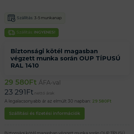
Szállítás:
3-5 munkanap
Szállítás:
INGYENES!
Biztonsági kötél magasban
végzett munka során OUP TÍPUSÚ
RAL 1410
29 580
Ft
ÁFA-val
23 291
Ft
nettó árak
A legalacsonyabb ár az elmúlt 30 napban:
29 580
Ft
Szállítási és fizetési információk
Biztonsági kötél magasban végzett munka során OUP TÍPUSÚ