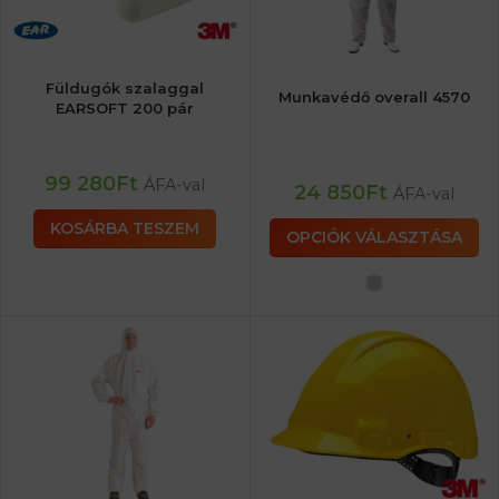
Füldugók szalaggal
Munkavédő overall 4570
EARSOFT 200 pár
99 280
Ft
ÁFA-val
24 850
Ft
ÁFA-val
KOSÁRBA TESZEM
OPCIÓK VÁLASZTÁSA