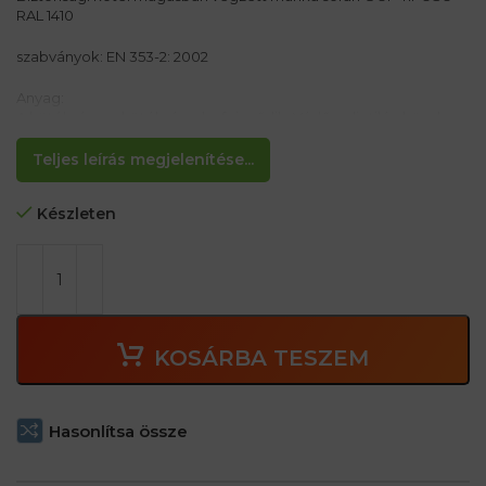
RAL 1410
szabványok: EN 353-2: 2002
Anyag:
A kötél vége a kötél vége befejeződik. Védő polietilén hüvely
Nylon reggeli
Teljes leírás megjelenítése...
Jellemzők:
– Hossz: 10 m
Készleten
– A kötél egyik vége védő polietilén hüvelytel végződik, a másik
vége a másik vége Szem
– háromszálú nylon kötél, amelynek átmérője 14 mm, zöld és
fekete jelzővel van felszerelve
KOSÁRBA TESZEM
Hasonlítsa össze