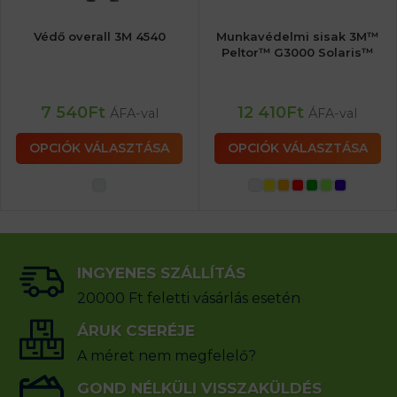
Védő overall 3M 4540
Munkavédelmi sisak 3M™
Peltor™ G3000 Solaris™
7 540
Ft
12 410
Ft
ÁFA-val
ÁFA-val
OPCIÓK VÁLASZTÁSA
OPCIÓK VÁLASZTÁSA
INGYENES SZÁLLÍTÁS
20000 Ft feletti vásárlás esetén
ÁRUK CSERÉJE
A méret nem megfelelő?
GOND NÉLKÜLI VISSZAKÜLDÉS