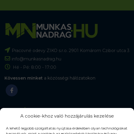
Pracovné odevy ZIKO s.r.o. 2901 Komárom Czibor utca 3
info@munkasnadrag.hu
Hé - Pé: 8:00 - 17:00
Kövessen minket
a közösségi hálózatokon
KATEGÓRIA
A cookie-khoz való hozzájárulás kezelése
Munkaruha
A lehető legjobb szolgáltatás nyújtása érdekében olyan technológiákat
Munkacipő
használunk, mint a cookie-k az eszközadatok tárolására és/vagy