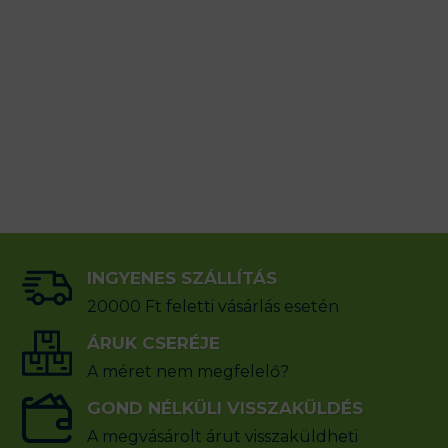
INGYENES SZÁLLÍTÁS
20000 Ft feletti vásárlás esetén
ÁRUK CSERÉJE
A méret nem megfelelő?
GOND NÉLKÜLI VISSZAKÜLDÉS
A megvásárolt árut visszaküldheti