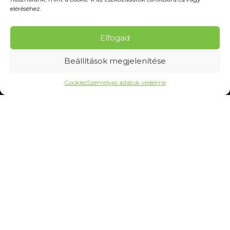
Terepmintás ruházat
eléréséhez.
Munkavédelmi kesztyű
Munkaeszközök
Elfogad
Jelzőeszközök
Védőeszközök
Beállítások megjelenítése
Tisztítás és higiénia
Cookies
Személyes adatok védelme
SZOLGÁLTATÁSOK
Gyakran Ismételt Kérdések
Személyes adatok védelme
MINDEN A VÁSÁRLÁSRÓL
Mérettáblázatok
Szállítás és kézbesítés
Csere és reklamáció
Felhasználási feltételek