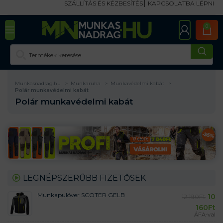
SZÁLLÍTÁS ÉS KÉZBESÍTÉS
KAPCSOLATBA LÉPNI
0
Munkasnadrag.hu
Munkaruha
Munkavédelmi kabát
Polár munkavédelmi kabát
Polár munkavédelmi kabát
LEGNÉPSZERŰBB FIZETŐSEK
Munkapulóver SCOTER GELB
10
12 190
Ft
160
Ft
ÁFA-val