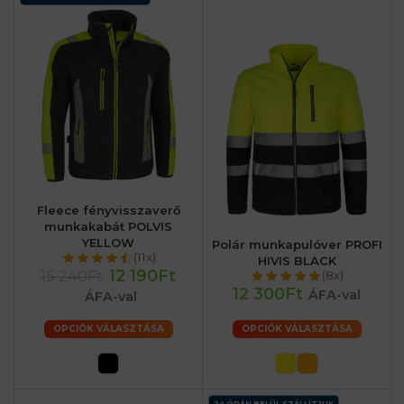
Fleece fényvisszaverő
munkakabát POLVIS
YELLOW
Polár munkapulóver PROFI
(11x)
HIVIS BLACK
12 190Ft
15 240Ft
(8x)
12 300Ft
ÁFA-val
ÁFA-val
OPCIÓK VÁLASZTÁSA
OPCIÓK VÁLASZTÁSA
24 ÓRÁN BELÜL SZÁLLÍTJUK