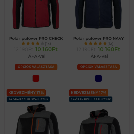
Polár pulóver PRO CHECK
Polár pulóver PRO NAVY
(1x)
(1x)
10 160Ft
10 160Ft
12 190Ft
12 190Ft
ÁFA-val
ÁFA-val
OPCIÓK VÁLASZTÁSA
OPCIÓK VÁLASZTÁSA
KEDVEZMÉNY 17%
KEDVEZMÉNY 17%
24 ÓRÁN BELÜL SZÁLLÍTJUK
24 ÓRÁN BELÜL SZÁLLÍTJUK