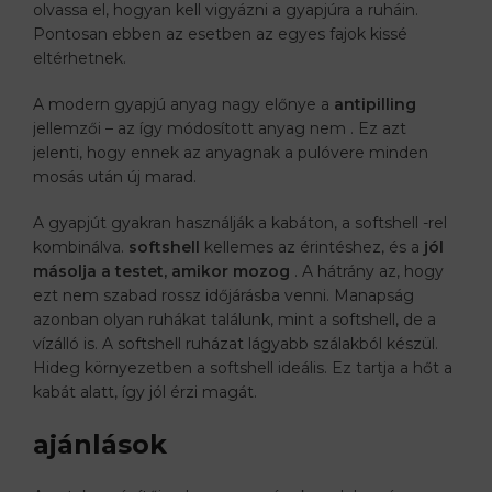
olvassa el, hogyan kell vigyázni a gyapjúra a ruháin.
Pontosan ebben az esetben az egyes fajok kissé
eltérhetnek.
A modern gyapjú anyag nagy előnye a
antipilling
jellemzői – az így módosított anyag nem . Ez azt
jelenti, hogy ennek az anyagnak a pulóvere minden
mosás után új marad.
A gyapjút gyakran használják a kabáton, a softshell -rel
kombinálva.
softshell
kellemes az érintéshez, és a
jól
másolja a testet, amikor mozog
. A hátrány az, hogy
ezt nem szabad rossz időjárásba venni. Manapság
azonban olyan ruhákat találunk, mint a softshell, de a
vízálló is. A softshell ruházat lágyabb szálakból készül.
Hideg környezetben a softshell ideális. Ez tartja a hőt a
kabát alatt, így jól érzi magát.
ajánlások