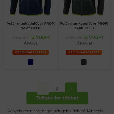
Polár munkapulóver PROFI
Polár munkapulóver PROFI
NAVY GELB
DARK GELB
12 700Ft
12 700Ft
15 850Ft
15 850Ft
ÁFA-val
ÁFA-val
OPCIÓK VÁLASZTÁSA
OPCIÓK VÁLASZTÁSA
1
2
>
Töltsön be többet
Kényelmesen érzi magát hidegebb időben? Mindenki