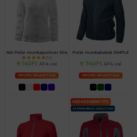
Női Polár munkapulóver 504
Polár munkakabát SIMPLE
(1x)
9 140Ft
9 740Ft
ÁFA-val
ÁFA-val
OPCIÓK VÁLASZTÁSA
OPCIÓK VÁLASZTÁSA
KEDVEZMÉNY 17%
24 ÓRÁN BELÜL SZÁLLÍTJUK