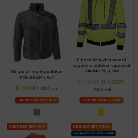
Fleece fényvisszaverő
kapucnis pulóver cipzárral
LUMINO YELLOW
Női polár munkapulóver
POLSHEEP GREY
11 430Ft
12 730Ft
11 040Ft
ÁFA-val
ÁFA-val
OPCIÓK VÁLASZTÁSA
OPCIÓK VÁLASZTÁSA
KEDVEZMÉNY 10%
KEDVEZMÉNY 25%
24 ÓRÁN BELÜL SZÁLLÍTJUK