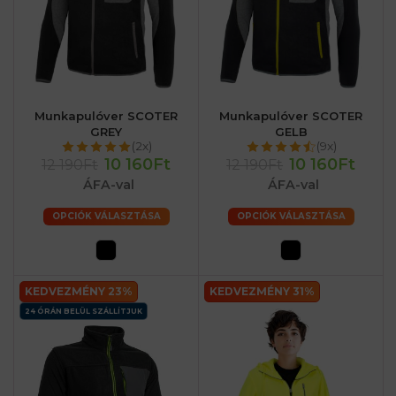
Munkapulóver SCOTER
Munkapulóver SCOTER
GREY
GELB
(2x)
(9x)
10 160Ft
10 160Ft
12 190Ft
12 190Ft
ÁFA-val
ÁFA-val
OPCIÓK VÁLASZTÁSA
OPCIÓK VÁLASZTÁSA
KEDVEZMÉNY 23%
KEDVEZMÉNY 31%
24 ÓRÁN BELÜL SZÁLLÍTJUK