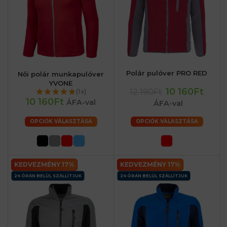
Polár pulóver PRO RED
Női polár munkapulóver
YVONE
10 160Ft
12 190Ft
(1x)
10 160Ft
ÁFA-val
ÁFA-val
OPCIÓK VÁLASZTÁSA
OPCIÓK VÁLASZTÁSA
KEDVEZMÉNY 17%
KEDVEZMÉNY 17%
24 ÓRÁN BELÜL SZÁLLÍTJUK
24 ÓRÁN BELÜL SZÁLLÍTJUK