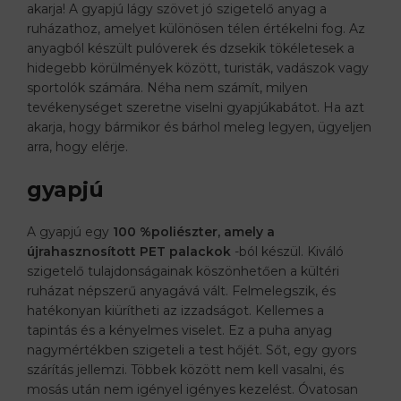
akarja! A gyapjú lágy szövet jó szigetelő anyag a
ruházathoz, amelyet különösen télen értékelni fog. Az
anyagból készült pulóverek és dzsekik tökéletesek a
hidegebb körülmények között, turisták, vadászok vagy
sportolók számára. Néha nem számít, milyen
tevékenységet szeretne viselni gyapjúkabátot. Ha azt
akarja, hogy bármikor és bárhol meleg legyen, ügyeljen
arra, hogy elérje.
gyapjú
A gyapjú egy
100 %poliészter, amely a
újrahasznosított
PET palackok
-ból készül. Kiváló
szigetelő tulajdonságainak köszönhetően a kültéri
ruházat népszerű anyagává vált. Felmelegszik, és
hatékonyan kiürítheti az izzadságot. Kellemes a
tapintás és a kényelmes viselet. Ez a puha anyag
nagymértékben szigeteli a test hőjét. Sőt, egy gyors
szárítás jellemzi. Többek között nem kell vasalni, és
mosás után nem igényel igényes kezelést. Óvatosan