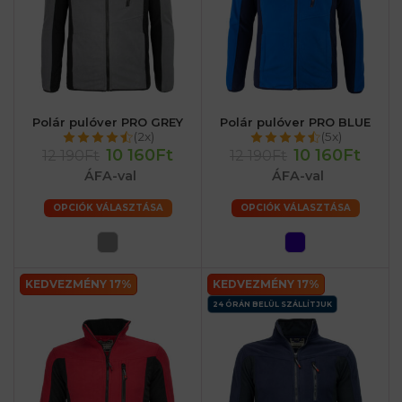
Polár pulóver PRO GREY
Polár pulóver PRO BLUE
(2x)
(5x)
10 160Ft
10 160Ft
12 190Ft
12 190Ft
ÁFA-val
ÁFA-val
OPCIÓK VÁLASZTÁSA
OPCIÓK VÁLASZTÁSA
KEDVEZMÉNY 17%
KEDVEZMÉNY 17%
24 ÓRÁN BELÜL SZÁLLÍTJUK