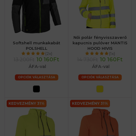
Női polár fényvisszaverő
Softshell munkakabát
kapucnis pulóver MANTIS
POLSHELL
HOOD HIVIS
(2x)
(1x)
10 160Ft
10 160Ft
13 200Ft
14 730Ft
ÁFA-val
ÁFA-val
OPCIÓK VÁLASZTÁSA
OPCIÓK VÁLASZTÁSA
KEDVEZMÉNY 31%
KEDVEZMÉNY 31%