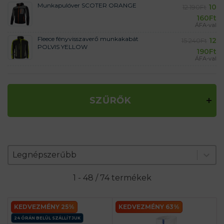
Munkapulóver SCOTER ORANGE
10
12 190
Ft
160
Ft
ÁFA-val
Fleece fényvisszaverő munkakabát
12
15 240
Ft
POLVIS YELLOW
190
Ft
ÁFA-val
SZŰRŐK
Zoradenie produktov
Sort content
Sort content
Legnépszerűbb
1 - 48 / 74 termékek
KEDVEZMÉNY 25%
KEDVEZMÉNY 63%
24 ÓRÁN BELÜL SZÁLLÍTJUK