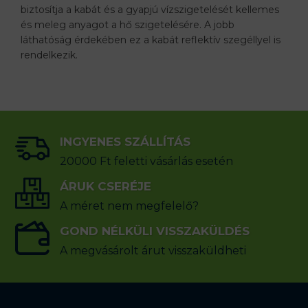
biztosítja a kabát és a gyapjú vízszigetelését kellemes
és meleg anyagot a hő szigetelésére. A jobb
láthatóság érdekében ez a kabát reflektív szegéllyel is
rendelkezik.
INGYENES SZÁLLÍTÁS
20000 Ft feletti vásárlás esetén
ÁRUK CSERÉJE
A méret nem megfelelő?
GOND NÉLKÜLI VISSZAKÜLDÉS
A megvásárolt árut visszaküldheti