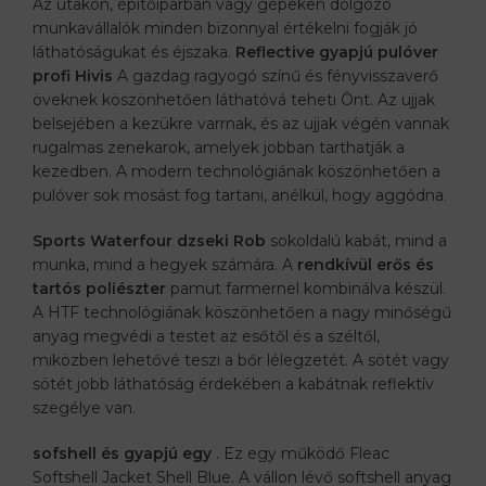
Az utakon, építőiparban vagy gépeken dolgozó
munkavállalók minden bizonnyal értékelni fogják jó
láthatóságukat és éjszaka.
Reflective gyapjú pulóver
profi Hivis
A gazdag ragyogó színű és fényvisszaverő
öveknek köszönhetően láthatóvá teheti Önt. Az ujjak
belsejében a kezükre varrnak, és az ujjak végén vannak
rugalmas zenekarok, amelyek jobban tarthatják a
kezedben. A modern technológiának köszönhetően a
pulóver sok mosást fog tartani, anélkül, hogy aggódna.
Sports Waterfour dzseki Rob
sokoldalú kabát, mind a
munka, mind a hegyek számára. A
rendkívül erős és
tartós poliészter
pamut farmernel kombinálva készül.
A HTF technológiának köszönhetően a nagy minőségű
anyag megvédi a testet az esőtől és a széltől,
miközben lehetővé teszi a bőr lélegzetét. A sötét vagy
sötét jobb láthatóság érdekében a kabátnak reflektív
szegélye van.
sofshell és gyapjú egy
. Ez egy működő Fleac
Softshell Jacket Shell Blue. A vállon lévő softshell anyag