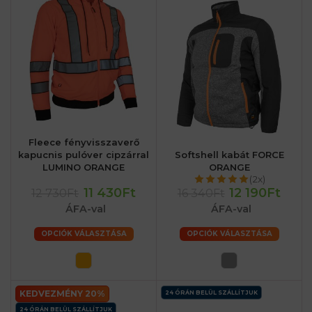
Fleece fényvisszaverő
kapucnis pulóver cipzárral
Softshell kabát FORCE
LUMINO ORANGE
ORANGE
(2x)
11 430Ft
12 190Ft
12 730Ft
16 340Ft
ÁFA-val
ÁFA-val
OPCIÓK VÁLASZTÁSA
OPCIÓK VÁLASZTÁSA
KEDVEZMÉNY 20%
24 ÓRÁN BELÜL SZÁLLÍTJUK
24 ÓRÁN BELÜL SZÁLLÍTJUK