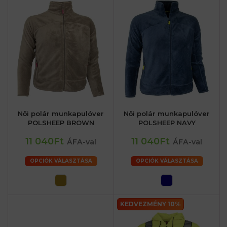
Női polár munkapulóver
Női polár munkapulóver
POLSHEEP BROWN
POLSHEEP NAVY
11 040Ft
11 040Ft
ÁFA-val
ÁFA-val
OPCIÓK VÁLASZTÁSA
OPCIÓK VÁLASZTÁSA
KEDVEZMÉNY 10%