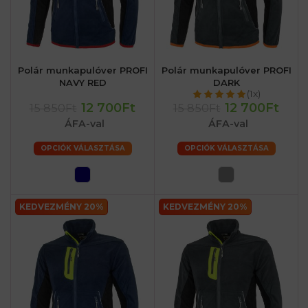
Polár munkapulóver PROFI
Polár munkapulóver PROFI
NAVY RED
DARK
(1x)
12 700Ft
12 700Ft
15 850Ft
15 850Ft
ÁFA-val
ÁFA-val
OPCIÓK VÁLASZTÁSA
OPCIÓK VÁLASZTÁSA
KEDVEZMÉNY 20%
KEDVEZMÉNY 20%