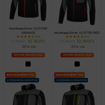
Munkapulóver SCOTER
ORANGE
Munkapulóver SCOTER RED
(6x)
(5x)
10 160Ft
10 160Ft
12 190Ft
12 190Ft
ÁFA-val
ÁFA-val
OPCIÓK VÁLASZTÁSA
OPCIÓK VÁLASZTÁSA
KEDVEZMÉNY 17%
KEDVEZMÉNY 17%
24 ÓRÁN BELÜL SZÁLLÍTJUK
24 ÓRÁN BELÜL SZÁLLÍTJUK