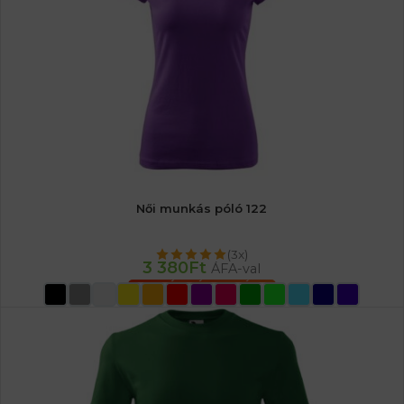
Női munkás póló 122
(3x)
3 380
Ft
ÁFA-val
OPCIÓK VÁLASZTÁSA