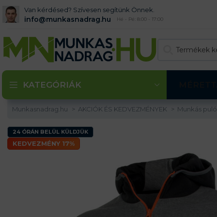
Van kérdésed? Szívesen segítünk Önnek.
info@munkasnadrag.hu
Hé - Pé: 8:00 - 17:00
KATEGÓRIÁK
MÉRETT
Munkasnadrag.hu
AKCIÓK ÉS KEDVEZMÉNYEK
Munkás pul
24 ÓRÁN BELÜL KÜLDJÜK
KEDVEZMÉNY 17%