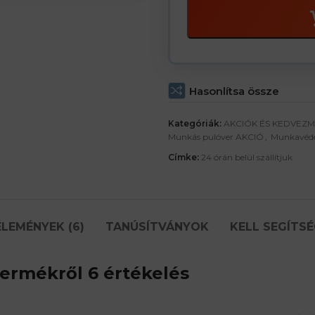
Hasonlítsa össze
Kategóriák:
AKCIÓK ÉS KEDVEZ
Munkás pulóver AKCIÓ
,
Munkavéde
Címke:
24 órán belül szállítjuk
LEMÉNYEK (6)
TANÚSÍTVÁNYOK
KELL SEGÍTSÉ
ermékről 6 értékelés