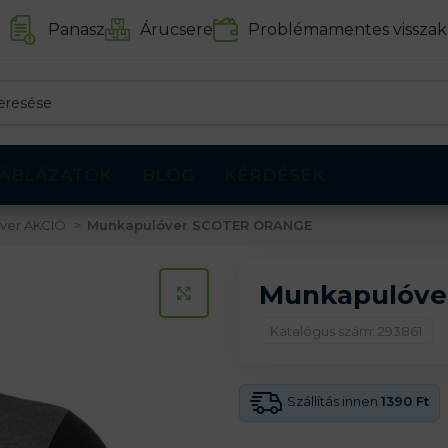
Panasz
Árucsere
Problémamentes visszak
ÁBLÁZATOK
BLOG
KÉRDÉSEK
óver AKCIÓ
Munkapulóver SCOTER ORANGE
Munkapulóve
KATTINTS A KINAGYÍTÁSHOZ
Katalógus szám: 293861
Szállítás innen
1390 Ft