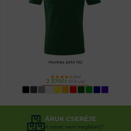
Munkás póló 132
(8x)
2 370
Ft
ÁFA-val
OPCIÓK VÁLASZTÁSA
ÁRUK CSERÉJE
A méret nem megfelelő?