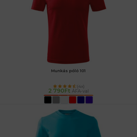
Munkás póló 101
(4x)
2 790
Ft
ÁFA-val
OPCIÓK VÁLASZTÁSA