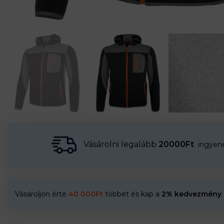
Vásárolni legalább
20000Ft
ingyenes
Vásároljon érte
40 000
Ft
többet és kap a
2% kedvezmény