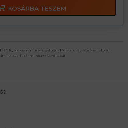
KOSÁRBA TESZEM
MÉNYEK
,
kapucnis munkás pulóver
,
Munkaruha
,
Munkás pulóver
,
lmi kabát
,
Polár munkavédelmi kabát
G?