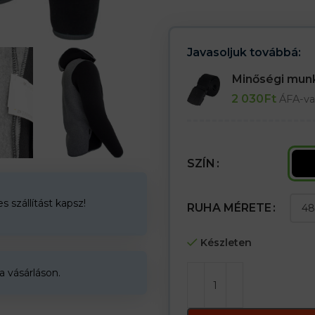
– Kontrasztos színű cipzárral zár
– Zsinóros kapucni
– Három külső zseb: két oldalt és
– A pulóver alsó része, az ujjak
Javasoljuk továbbá:
– Modern dizájn
Minőségi mu
2 030
Ft
ÁFA-va
SZÍN
 szállítást kapsz!
RUHA MÉRETE
Készleten
a vásárláson.