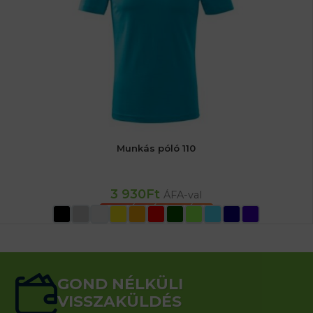
Munkás póló 110
3 930
Ft
ÁFA-val
OPCIÓK VÁLASZTÁSA
GOND NÉLKÜLI
VISSZAKÜLDÉS