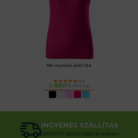
Női munkás póló 134
(4x)
2 880
Ft
ÁFA-val
OPCIÓK VÁLASZTÁSA
INGYENES SZÁLLÍTÁS
20000 Ft feletti vásárlás esetén