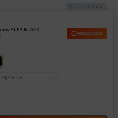
ódik
 egy felül cipzárral
 és a kapucni szegélyekkel vannak befejezve
nkaöv ALFA BLACK
HOZZÁADÁS
l