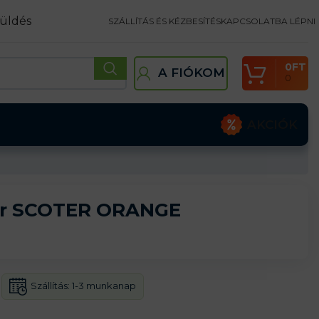
üldés
SZÁLLÍTÁS ÉS KÉZBESÍTÉS
KAPCSOLATBA LÉPNI
0
FT
A FIÓKOM
0
AKCIÓK
r SCOTER ORANGE
Szállítás:
1-3 munkanap