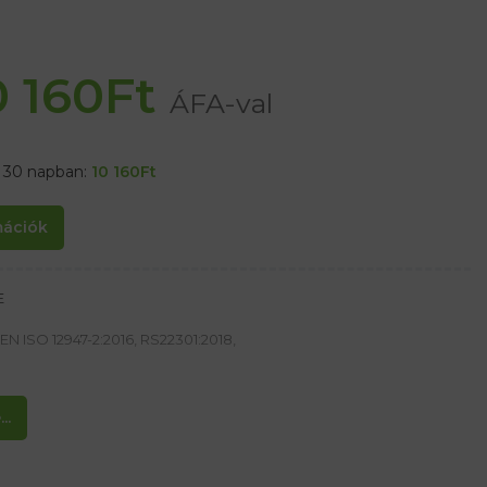
0 160
Ft
ÁFA-val
t 30 napban:
10 160
Ft
rmációk
E
EN ISO 12947-2:2016, RS22301:2018,
..