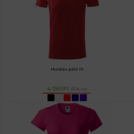
Munkás póló 111
4 060
Ft
ÁFA-val
OPCIÓK VÁLASZTÁSA