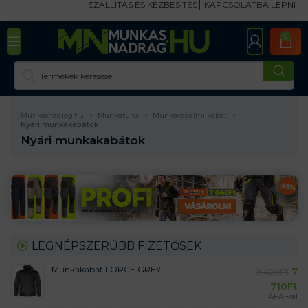
SZÁLLÍTÁS ÉS KÉZBESÍTÉS
KAPCSOLATBA LÉPNI
0
Munkasnadrag.hu
Munkaruha
Munkavédelmi kabát
Nyári munkakabátok
Nyári munkakabátok
LEGNÉPSZERŰBB FIZETŐSEK
Munkakabát FORCE GREY
7
9 420
Ft
710
Ft
ÁFA-val