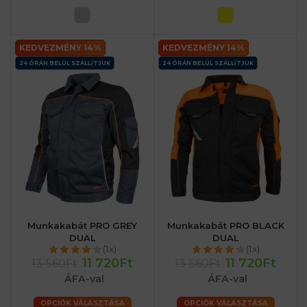
KEDVEZMÉNY 14%
KEDVEZMÉNY 14%
24 ÓRÁN BELÜL SZÁLLÍTJUK
24 ÓRÁN BELÜL SZÁLLÍTJUK
Munkakabát PRO GREY
Munkakabát PRO BLACK
DUAL
DUAL
(1x)
(1x)
11 720Ft
11 720Ft
13 560Ft
13 560Ft
ÁFA-val
ÁFA-val
OPCIÓK VÁLASZTÁSA
OPCIÓK VÁLASZTÁSA