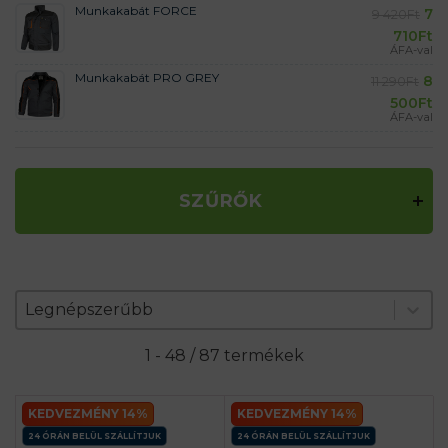
Munkakabát FORCE
7
9 420
Ft
710
Ft
ÁFA-val
Munkakabát PRO GREY
8
11 290
Ft
500
Ft
ÁFA-val
SZŰRŐK
Zoradenie produktov
Sort content
Sort content
Legnépszerűbb
1 - 48 / 87 termékek
KEDVEZMÉNY 14%
KEDVEZMÉNY 14%
24 ÓRÁN BELÜL SZÁLLÍTJUK
24 ÓRÁN BELÜL SZÁLLÍTJUK