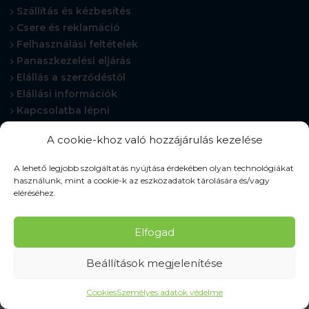
Szállítás és kézbesítés
Csere és reklamáció
Felhasználási feltételek
Panaszkezelési eljárás
Elállás a szerződéstől
Elállási információk
Kapcsolatba lépni
Gyakran Ismételt Kérdések
A cookie-khoz való hozzájárulás kezelése
Cookie-beállítások
A lehető legjobb szolgáltatás nyújtása érdekében olyan technológiákat
használunk, mint a cookie-k az eszközadatok tárolására és/vagy
eléréséhez.
© 2026 Pracovné odevy ZIKO s. r. o., minden jog fenntartva.
Elfogad
Beállítások megjelenítése
Cookies
Személyes adatok védelme