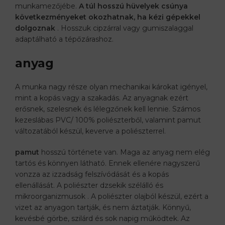
munkamezőjébe.
A túl hosszú hüvelyek csúnya
következményeket okozhatnak, ha kézi gépekkel
dolgoznak
. Hosszuk cipzárral vagy gumiszalaggal
adaptálható a tépőzárashoz.
anyag
A munka nagy része olyan mechanikai károkat igényel,
mint a kopás vagy a szakadás. Az anyagnak ezért
erősnek, szelesnek és lélegzőnek kell lennie. Számos
kezeslábas PVC/ 100% poliészterből, valamint pamut
változatából készül, keverve a poliészterrel.
pamut
hosszú története van. Maga az anyag nem elég
tartós és könnyen látható. Ennek ellenére nagyszerű
vonzza az izzadság felszívódását és a kopás
ellenállását. A poliészter dzsekik szélálló és
mikroorganizmusok . A poliészter olajból készül, ezért a
vizet az anyagon tartják, és nem áztatják. Könnyű,
kevésbé görbe, szilárd és sok napig működtek. Az