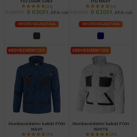
FIO DARK GREY
FIO NAVY
(2x)
(1x)
8 630Ft
8 630Ft
9 890Ft
9 890Ft
ÁFA-val
ÁFA-val
OPCIÓK VÁLASZTÁSA
OPCIÓK VÁLASZTÁSA
KEDVEZMÉNY 13%
KEDVEZMÉNY 13%
Munkavédelmi kabát FOXI
Munkavédelmi kabát FOXI
NAVY
WHITE
(2x)
(2x)