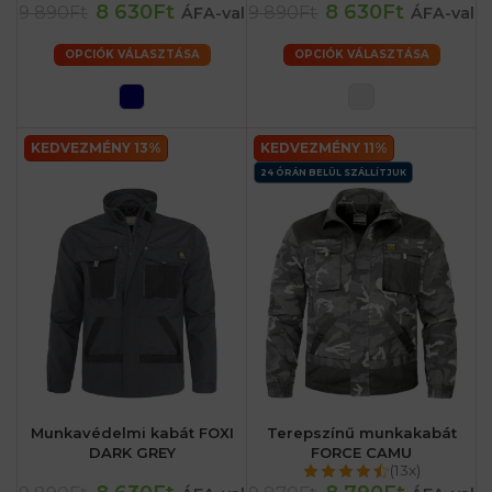
8 630Ft
8 630Ft
9 890Ft
9 890Ft
ÁFA-val
ÁFA-val
OPCIÓK VÁLASZTÁSA
OPCIÓK VÁLASZTÁSA
KEDVEZMÉNY 13%
KEDVEZMÉNY 11%
24 ÓRÁN BELÜL SZÁLLÍTJUK
Munkavédelmi kabát FOXI
Terepszínű munkakabát
DARK GREY
FORCE CAMU
(13x)