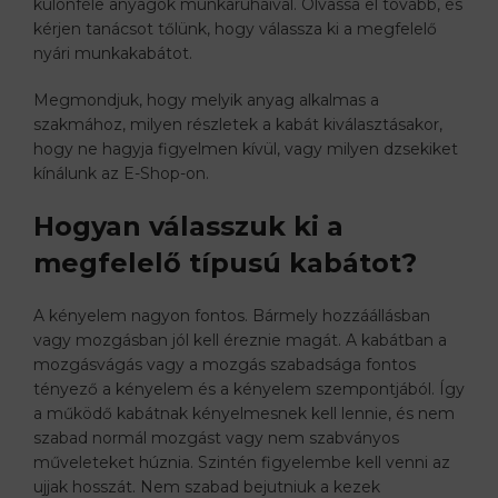
különféle anyagok munkaruháival. Olvassa el tovább, és
kérjen tanácsot tőlünk, hogy válassza ki a megfelelő
nyári munkakabátot.
Megmondjuk, hogy melyik anyag alkalmas a
szakmához, milyen részletek a kabát kiválasztásakor,
hogy ne hagyja figyelmen kívül, vagy milyen dzsekiket
kínálunk az E-Shop-on.
Hogyan válasszuk ki a
megfelelő típusú kabátot?
A kényelem nagyon fontos. Bármely hozzáállásban
vagy mozgásban jól kell éreznie magát. A kabátban a
mozgásvágás vagy a mozgás szabadsága fontos
tényező a kényelem és a kényelem szempontjából. Így
a működő kabátnak kényelmesnek kell lennie, és nem
szabad normál mozgást vagy nem szabványos
műveleteket húznia. Szintén figyelembe kell venni az
ujjak hosszát. Nem szabad bejutniuk a kezek