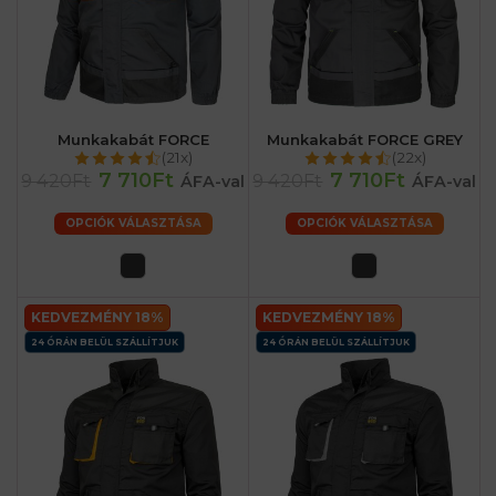
Munkakabát FORCE
Munkakabát FORCE GREY
(21x)
(22x)
7 710Ft
7 710Ft
9 420Ft
9 420Ft
ÁFA-val
ÁFA-val
OPCIÓK VÁLASZTÁSA
OPCIÓK VÁLASZTÁSA
KEDVEZMÉNY 18%
KEDVEZMÉNY 18%
24 ÓRÁN BELÜL SZÁLLÍTJUK
24 ÓRÁN BELÜL SZÁLLÍTJUK