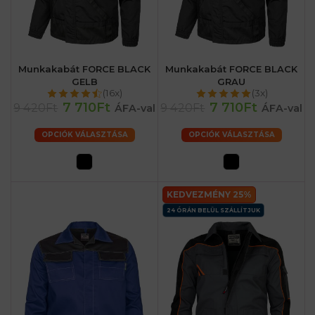
Munkakabát FORCE BLACK
Munkakabát FORCE BLACK
GELB
GRAU
(16x)
(3x)
7 710Ft
7 710Ft
9 420Ft
9 420Ft
ÁFA-val
ÁFA-val
OPCIÓK VÁLASZTÁSA
OPCIÓK VÁLASZTÁSA
KEDVEZMÉNY 25%
24 ÓRÁN BELÜL SZÁLLÍTJUK