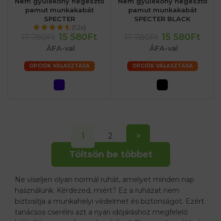
Nem gyúlékony hegesztő
Nem gyúlékony hegesztő
pamut munkakabát
pamut munkakabát
SPECTER
SPECTER BLACK
(12x)
15 580Ft
15 580Ft
17 780Ft
17 780Ft
ÁFA-val
ÁFA-val
OPCIÓK VÁLASZTÁSA
OPCIÓK VÁLASZTÁSA
1
2
>
Töltsön be többet
Ne viseljen olyan normál ruhát, amelyet minden nap
használunk. Kérdezed, miért? Ez a ruházat nem
biztosítja a munkahelyi védelmet és biztonságot. Ezért
tanácsos cserélni azt a nyári időjáráshoz megfelelő