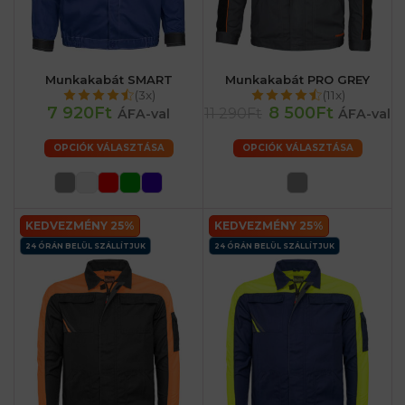
Munkakabát SMART
Munkakabát PRO GREY
(3x)
(11x)
7 920Ft
8 500Ft
11 290Ft
ÁFA-val
ÁFA-val
OPCIÓK VÁLASZTÁSA
OPCIÓK VÁLASZTÁSA
KEDVEZMÉNY 25%
KEDVEZMÉNY 25%
24 ÓRÁN BELÜL SZÁLLÍTJUK
24 ÓRÁN BELÜL SZÁLLÍTJUK