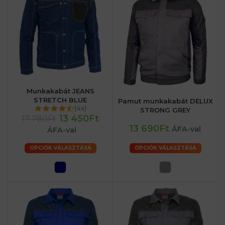
Munkakabát JEANS
STRETCH BLUE
Pamut munkakabát DELUX
(4x)
STRONG GREY
13 450Ft
17 780Ft
13 690Ft
ÁFA-val
ÁFA-val
OPCIÓK VÁLASZTÁSA
OPCIÓK VÁLASZTÁSA