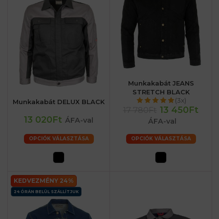
Munkakabát JEANS
STRETCH BLACK
(3x)
Munkakabát DELUX BLACK
13 450Ft
17 780Ft
13 020Ft
ÁFA-val
ÁFA-val
OPCIÓK VÁLASZTÁSA
OPCIÓK VÁLASZTÁSA
KEDVEZMÉNY 24%
24 ÓRÁN BELÜL SZÁLLÍTJUK