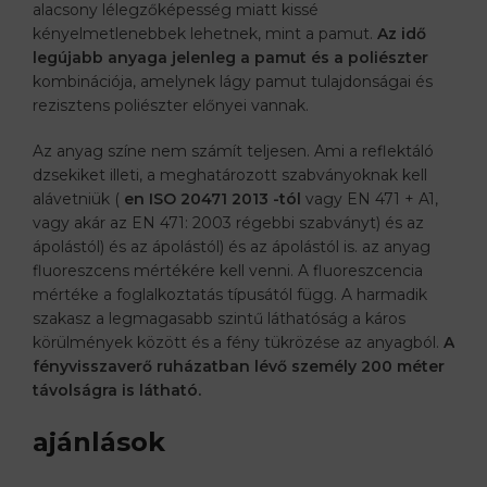
alacsony lélegzőképesség miatt kissé
kényelmetlenebbek lehetnek, mint a pamut.
Az idő
legújabb anyaga jelenleg a pamut és a poliészter
kombinációja, amelynek lágy pamut tulajdonságai és
rezisztens poliészter előnyei vannak.
Az anyag színe nem számít teljesen. Ami a reflektáló
dzsekiket illeti, a meghatározott szabványoknak kell
alávetniük (
en ISO 20471 2013 -tól
vagy EN 471 + A1,
vagy akár az EN 471: 2003 régebbi szabványt) és az
ápolástól) és az ápolástól) és az ápolástól is. az anyag
fluoreszcens mértékére kell venni. A fluoreszcencia
mértéke a foglalkoztatás típusától függ. A harmadik
szakasz a legmagasabb szintű láthatóság a káros
körülmények között és a fény tükrözése az anyagból.
A
fényvisszaverő ruházatban lévő személy 200 méter
távolságra is látható.
ajánlások