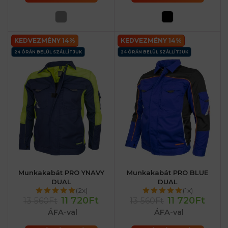
KEDVEZMÉNY 14%
KEDVEZMÉNY 14%
24 ÓRÁN BELÜL SZÁLLÍTJUK
24 ÓRÁN BELÜL SZÁLLÍTJUK
Munkakabát PRO YNAVY
Munkakabát PRO BLUE
DUAL
DUAL
(2x)
(1x)
11 720Ft
11 720Ft
13 560Ft
13 560Ft
ÁFA-val
ÁFA-val