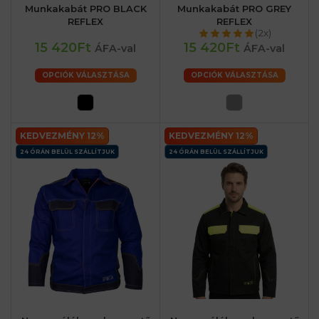
Munkakabát PRO BLACK
Munkakabát PRO GREY
REFLEX
REFLEX
(2x)
15 420Ft
15 420Ft
ÁFA-val
ÁFA-val
OPCIÓK VÁLASZTÁSA
OPCIÓK VÁLASZTÁSA
KEDVEZMÉNY 12%
KEDVEZMÉNY 12%
24 ÓRÁN BELÜL SZÁLLÍTJUK
24 ÓRÁN BELÜL SZÁLLÍTJUK