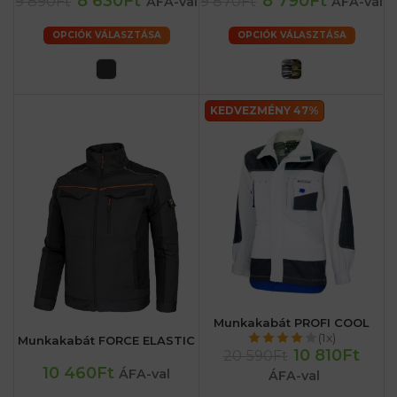
8 630Ft
8 790Ft
9 890Ft
9 870Ft
ÁFA-val
ÁFA-val
OPCIÓK VÁLASZTÁSA
OPCIÓK VÁLASZTÁSA
KEDVEZMÉNY 47%
Munkakabát PROFI COOL
(1x)
Munkakabát FORCE ELASTIC
10 810Ft
20 590Ft
10 460Ft
ÁFA-val
ÁFA-val