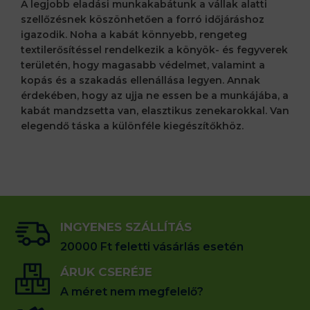
A legjobb eladási munkakabátunk a vállak alatti
szellőzésnek köszönhetően a forró időjáráshoz
igazodik. Noha a kabát könnyebb, rengeteg
textilerősítéssel rendelkezik a könyök- és fegyverek
területén, hogy magasabb védelmet, valamint a
kopás és a szakadás ellenállása legyen. Annak
érdekében, hogy az ujja ne essen be a munkájába, a
kabát mandzsetta van, elasztikus zenekarokkal. Van
elegendő táska a különféle kiegészítőkhöz.
INGYENES SZÁLLÍTÁS
20000 Ft feletti vásárlás esetén
ÁRUK CSERÉJE
A méret nem megfelelő?