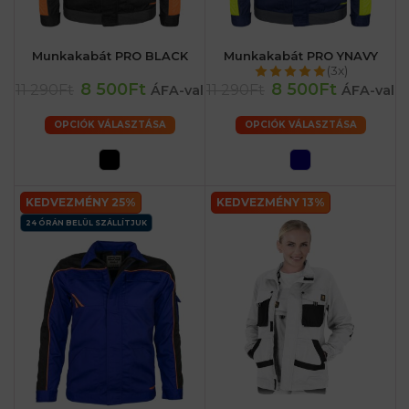
Munkakabát PRO BLACK
Munkakabát PRO YNAVY
(3x)
8 500Ft
8 500Ft
11 290Ft
11 290Ft
ÁFA-val
ÁFA-val
OPCIÓK VÁLASZTÁSA
OPCIÓK VÁLASZTÁSA
KEDVEZMÉNY 25%
KEDVEZMÉNY 13%
24 ÓRÁN BELÜL SZÁLLÍTJUK