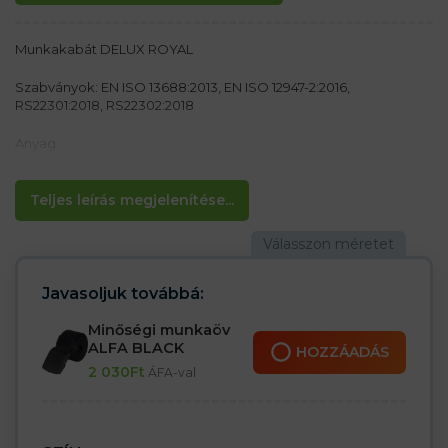
Munkakabát DELUX ROYAL
Szabványok: EN ISO 13688:2013, EN ISO 12947-2:2016,
RS22301:2018, RS22302:2018
Anyag:
100% pamut 260-270 g / m2
Jellemzők:
Teljes leírás megjelenítése...
– Rögzítés gombokkal
– 3 zseb a mellkason, 2 gombos és egy mobiltelefon zseb
tépőzárral
– 2 zseb az oldalán és 1 az ujján
– Mandzsetta az ujjakon gombokkal
Javasoljuk továbbá:
– Elasztikus alsó szegély
Minőségi munkaöv
ALFA BLACK
HOZZÁADÁS
2 030
Ft
ÁFA-val