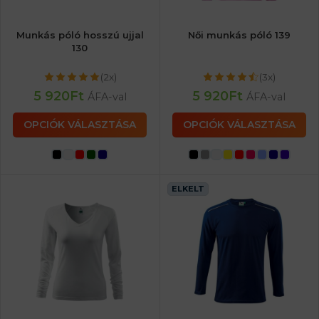
Munkás póló hosszú ujjal
Női munkás póló 139
130
(2x)
(3x)
5 920
Ft
5 920
Ft
ÁFA-val
ÁFA-val
OPCIÓK VÁLASZTÁSA
OPCIÓK VÁLASZTÁSA
ELKELT