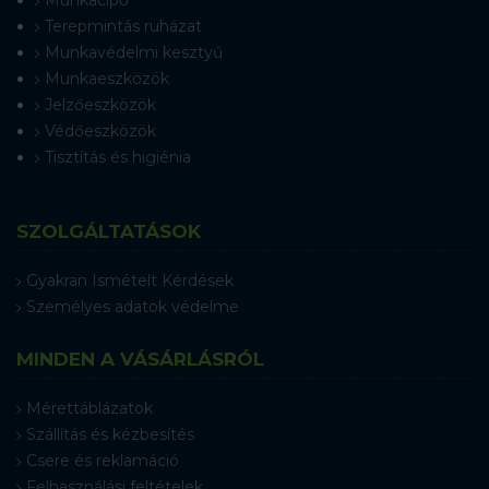
Munkacipő
Terepmintás ruházat
Munkavédelmi kesztyű
Munkaeszközök
Jelzőeszközök
Védőeszközök
Tisztítás és higiénia
SZOLGÁLTATÁSOK
Gyakran Ismételt Kérdések
Személyes adatok védelme
MINDEN A VÁSÁRLÁSRÓL
Mérettáblázatok
Szállítás és kézbesítés
Csere és reklamáció
Felhasználási feltételek