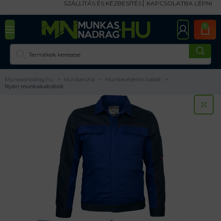
SZÁLLÍTÁS ÉS KÉZBESÍTÉS
KAPCSOLATBA LÉPNI
0
Munkasnadrag.hu
Munkaruha
Munkavédelmi kabát
Nyári munkakabátok
KA