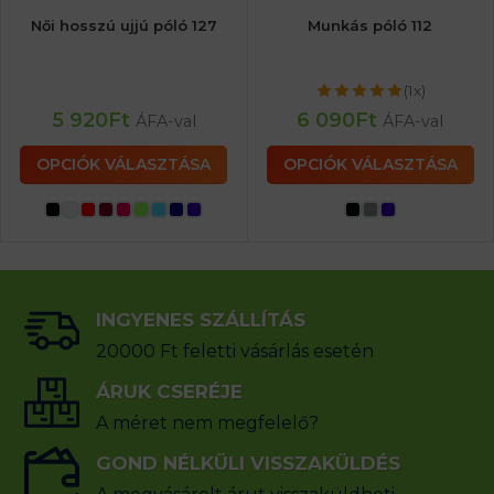
Női hosszú ujjú póló 127
Munkás póló 112
(1x)
5 920
Ft
6 090
Ft
ÁFA-val
ÁFA-val
OPCIÓK VÁLASZTÁSA
OPCIÓK VÁLASZTÁSA
INGYENES SZÁLLÍTÁS
20000 Ft feletti vásárlás esetén
ÁRUK CSERÉJE
A méret nem megfelelő?
GOND NÉLKÜLI VISSZAKÜLDÉS