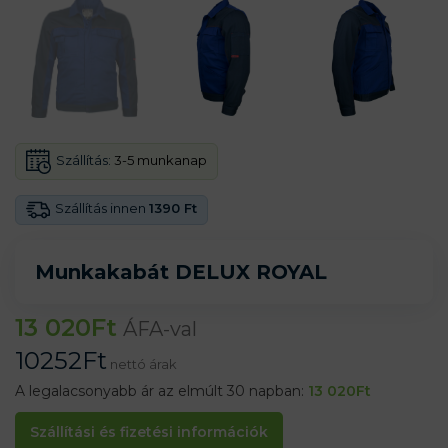
Szállítás:
3-5 munkanap
Szállítás innen
1390 Ft
Munkakabát DELUX ROYAL
13 020
Ft
ÁFA-val
10252
Ft
nettó árak
A legalacsonyabb ár az elmúlt 30 napban:
13 020
Ft
Szállítási és fizetési információk