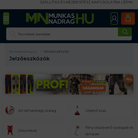
SZÁLLÍTÁS ÉS KÉZBESÍTÉS
KAPCSOLATBA LÉPNI
0
Munkasnadrag.hu
Jelzőeszközök
Jelzőeszközök
Jól láthatósági szalag
Útjelző kúp
Fényvisszaverő szalagok és
Útkorlátok
lámpák