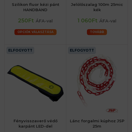
Szilikon fluor kézi pánt
Jelölőszalag 100m 25mic
HANDBAND
kék
250Ft
1 060Ft
ÁFA-val
ÁFA-val
OPCIÓK VÁLASZTÁSA
TOVÁBB
ELFOGYOTT
ELFOGYOTT
Fényvisszaverő védő
Lánc forgalmi kúphoz JSP
karpánt LED-del
25m