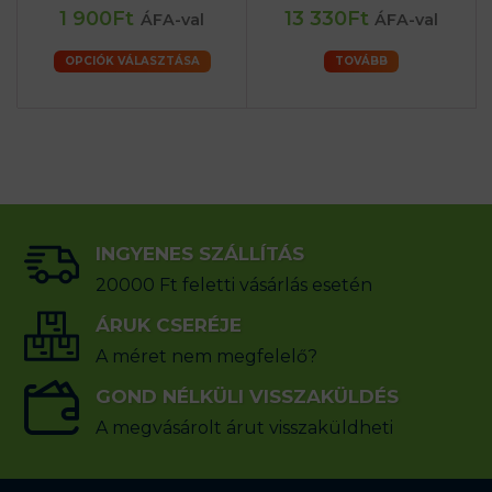
1 900Ft
13 330Ft
ÁFA-val
ÁFA-val
OPCIÓK VÁLASZTÁSA
TOVÁBB
INGYENES SZÁLLÍTÁS
20000 Ft feletti vásárlás esetén
ÁRUK CSERÉJE
A méret nem megfelelő?
GOND NÉLKÜLI VISSZAKÜLDÉS
A megvásárolt árut visszaküldheti