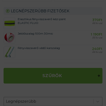
LEGNÉPSZERŰBB FIZETŐSEK
Elasztikus fényvisszaverő kézi pánt
370
Ft
ELASTIC FLUO
ÁFA-val
Jelölőszalag 100m 30mic
1 190
Ft
ÁFA-val
Fényvisszaverő védő karszalag
240
Ft
ÁFA-val
SZŰRŐK
Zoradenie produktov
Sort content
Sort content
Legnépszerűbb