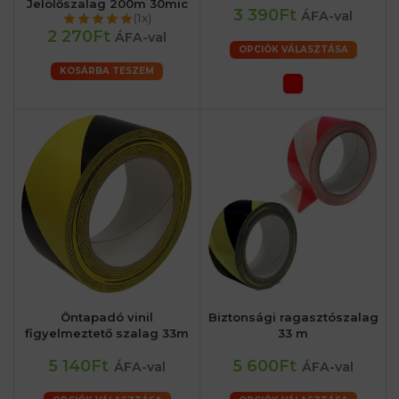
Jelölőszalag 200m 30mic
3 390Ft
ÁFA-val
(1x)
2 270Ft
ÁFA-val
OPCIÓK VÁLASZTÁSA
KOSÁRBA TESZEM
Öntapadó vinil
Biztonsági ragasztószalag
figyelmeztető szalag 33m
33 m
5 140Ft
5 600Ft
ÁFA-val
ÁFA-val