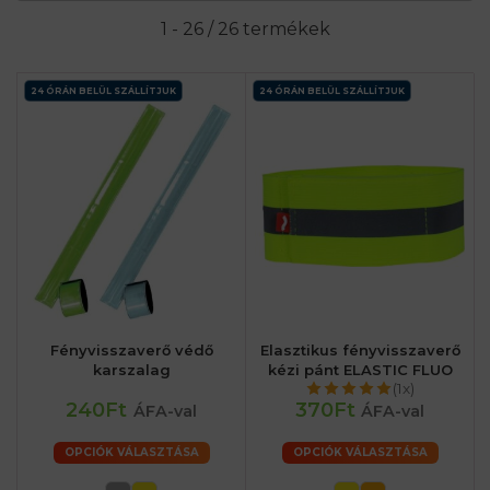
1 - 26 / 26 termékek
24 ÓRÁN BELÜL SZÁLLÍTJUK
24 ÓRÁN BELÜL SZÁLLÍTJUK
Fényvisszaverő védő
Elasztikus fényvisszaverő
karszalag
kézi pánt ELASTIC FLUO
(1x)
240Ft
370Ft
ÁFA-val
ÁFA-val
OPCIÓK VÁLASZTÁSA
OPCIÓK VÁLASZTÁSA