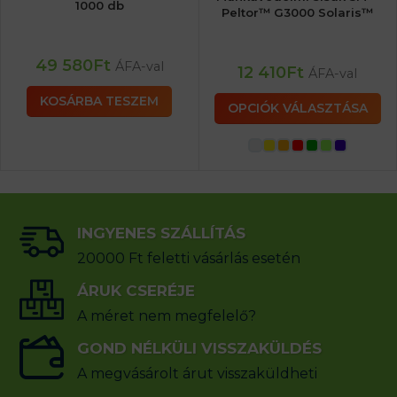
1000 db
Peltor™ G3000 Solaris™
49 580
Ft
ÁFA-val
12 410
Ft
ÁFA-val
KOSÁRBA TESZEM
OPCIÓK VÁLASZTÁSA
INGYENES SZÁLLÍTÁS
20000 Ft feletti vásárlás esetén
ÁRUK CSERÉJE
A méret nem megfelelő?
GOND NÉLKÜLI VISSZAKÜLDÉS
A megvásárolt árut visszaküldheti