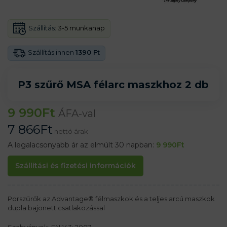
Szállítás:
3-5 munkanap
Szállítás innen
1390 Ft
P3 szűrő MSA félarc maszkhoz 2 db
9 990
Ft
ÁFA-val
7 866
Ft
nettó árak
A legalacsonyabb ár az elmúlt 30 napban:
9 990
Ft
Szállítási és fizetési információk
Porszűrők az Advantage® félmaszkok és a teljes arcú maszkok
dupla bajonett csatlakozással