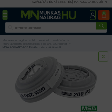
SZÁLLÍTÁS ÉS KÉZBESÍTÉS
KAPCSOLATBA LÉPNI
0
Munkasnadrag.hu
Munkavédelmi eszközök
Munkavédelmi légzésvédők, Félálarc, Szűrőbetét
MSA ADVANTAGE Félálarc és szűrőbetét
KA