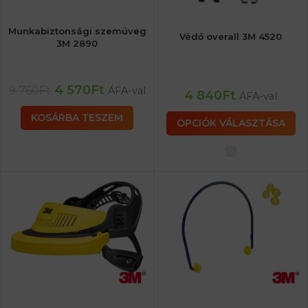
Munkabiztonsági szemüveg
Védő overall 3M 4520
3M 2890
4 570
Ft
9 760
Ft
ÁFA-val
4 840
Ft
ÁFA-val
KOSÁRBA TESZEM
OPCIÓK VÁLASZTÁSA