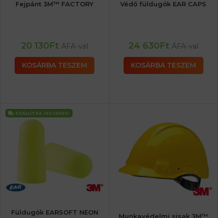
Fejpánt 3M™ FACTORY
Védő füldugók EAR CAPS
20 130
Ft
24 630
Ft
ÁFA-val
ÁFA-val
KOSÁRBA TESZEM
KOSÁRBA TESZEM
SZÁLLÍTÁS
INGYENES!
Füldugók EARSOFT NEON
Munkavédelmi sisak 3M™