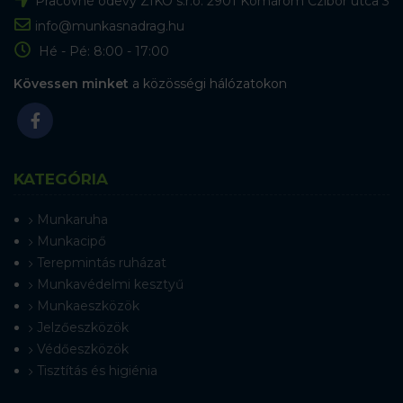
Pracovné odevy ZIKO s.r.o. 2901 Komárom Czibor utca 3
info@munkasnadrag.hu
Hé - Pé: 8:00 - 17:00
Kövessen minket
a közösségi hálózatokon
KATEGÓRIA
Munkaruha
Munkacipő
Terepmintás ruházat
Munkavédelmi kesztyű
Munkaeszközök
Jelzőeszközök
Védőeszközök
Tisztítás és higiénia