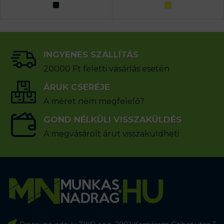
INGYENES SZÁLLÍTÁS
20000 Ft feletti vásárlás esetén
ÁRUK CSERÉJE
A méret nem megfelelő?
GOND NÉLKÜLI VISSZAKÜLDÉS
A megvásárolt árut visszaküldheti