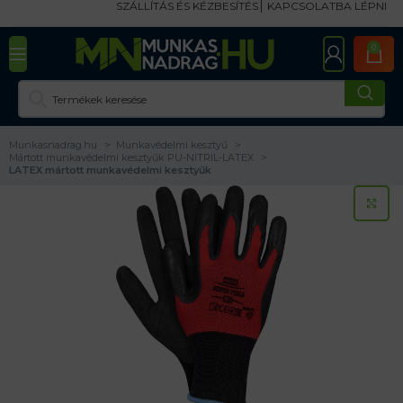
SZÁLLÍTÁS ÉS KÉZBESÍTÉS
KAPCSOLATBA LÉPNI
0
Munkasnadrag.hu
Munkavédelmi kesztyű
Mártott munkavédelmi kesztyűk PU-NITRIL-LATEX
LATEX mártott munkavédelmi kesztyűk
KA