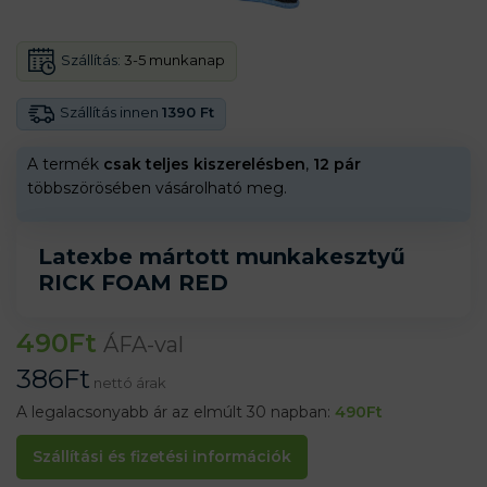
Szállítás:
3-5 munkanap
Szállítás innen
1390 Ft
A termék
csak teljes kiszerelésben
,
12 pár
többszörösében vásárolható meg.
Latexbe mártott munkakesztyű
RICK FOAM RED
490
Ft
ÁFA-val
386
Ft
nettó árak
A legalacsonyabb ár az elmúlt 30 napban:
490
Ft
Szállítási és fizetési információk