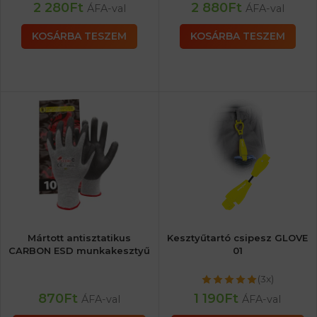
2 280
Ft
2 880
Ft
ÁFA-val
ÁFA-val
KOSÁRBA TESZEM
KOSÁRBA TESZEM
Mártott antisztatikus
Kesztyűtartó csipesz GLOVE
CARBON ESD munkakesztyű
01
(3x)
870
Ft
1 190
Ft
ÁFA-val
ÁFA-val