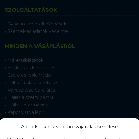
SZOLGÁLTATÁSOK
Gyakran Ismételt Kérdések
Személyes adatok védelme
MINDEN A VÁSÁRLÁSRÓL
Mérettáblázatok
Szállítás és kézbesítés
Csere és reklamáció
Felhasználási feltételek
Panaszkezelési eljárás
Elállás a szerződéstől
Elállási információk
Kapcsolatba lépni
Gyakran Ismételt Kérdések
A cookie-khoz való hozzájárulás kezelése
Cookie-beállítások