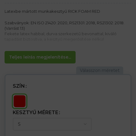
Latexbe mártott munkakesztyű RICK FOAM RED
Szabványok: EN ISO 21420: 2020, RS21301: 2018, RS21302: 2018.
(Varrást 13)
Fekete latex habbal, durva szerkezetű bevonattal, kiváló
tapadást biztosítva, a kesztyű megerősítése nélkül
Tulajdonságok:
– A latex a mosószerekkel és savakkal szembeni ellenállást
Teljes leírás megjelenítése...
mutat
– Rugalmas, annak köszönhetően, hogy tökéletesen
illeszkednek a kézhez
– Kiváló ügyességet biztosítanak, miközben korlátozzák a
tartott tárgy csúszását
SZÍN
– A szegély porózus szerkezete kiváló ügyességet biztosít a
kesztyű megerősítése nélkül. >
KESZTYŰ MÉRETE