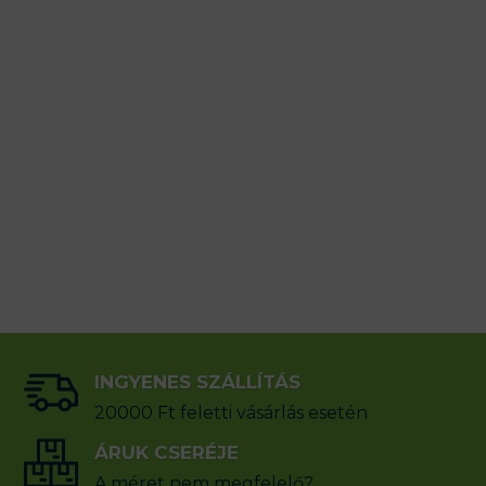
INGYENES SZÁLLÍTÁS
20000 Ft feletti vásárlás esetén
ÁRUK CSERÉJE
A méret nem megfelelő?