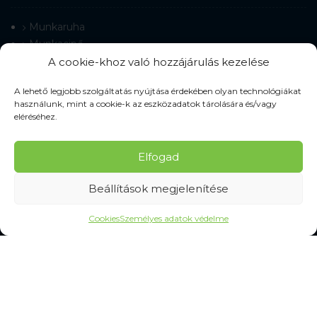
Munkaruha
Munkacipő
Terepmintás ruházat
A cookie-khoz való hozzájárulás kezelése
Munkavédelmi kesztyű
A lehető legjobb szolgáltatás nyújtása érdekében olyan technológiákat
Munkaeszközök
használunk, mint a cookie-k az eszközadatok tárolására és/vagy
Jelzőeszközök
eléréséhez.
Védőeszközök
Tisztítás és higiénia
Elfogad
Beállítások megjelenítése
SZOLGÁLTATÁSOK
Cookies
Személyes adatok védelme
Gyakran Ismételt Kérdések
Személyes adatok védelme
MINDEN A VÁSÁRLÁSRÓL
Mérettáblázatok