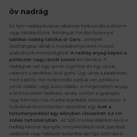
öv nadrág
Az ilyen nadrág kiválóan alkalmas funkcionális pulóverre
vagy taktikai blúzra. Néhányuk minden bizonnyal
taktikai nadrág taktikai őr Gans
, amelyek
összhangban állnak a munkakörnyezetre mutató
szabványok mennyiségével.
A nadrág anyag képezi a
poliészter nagy részét pamut
kombinálva. A
nadrágnak van egy gomb rögzítése és egy cipzár,
valamint a derékban lévő gumi. Úgy ülnek a karakteren,
mint a pilóta. Hat funkcionális zsebük van, például a
comb oldalán vagy külső oldalán. A megerősített anyag
a térd területén található, amely szintén a gyaloglás
vagy bármely más munka leginkább stresszes része. A
hurkoknak köszönhetően választhat egy
övet a
tartományunkból
egy előnyben részesített 4,5 cm
széles tartományban
. Az SBS munkavállalókon kívül a
nadrág katonai rajongók, motorkerékpárosok, paintball,
vadászok vagy halászok turisztikai rajongói számára is