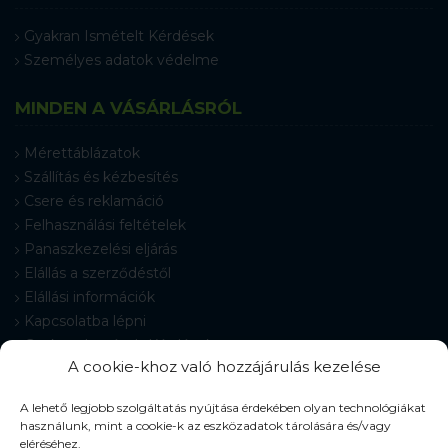
Gyakran Ismételt Kérdések
Személyes adatok védelme
MINDEN A VÁSÁRLÁSRÓL
Mérettáblázatok
Szállítás és kézbesítés
Csere és reklamáció
Felhasználási feltételek
Panaszkezelési eljárás
Elállás a szerződéstől
Elállási információk
Kapcsolatba lépni
Gyakran Ismételt Kérdések
A cookie-khoz való hozzájárulás kezelése
Cookie-beállítások
A lehető legjobb szolgáltatás nyújtása érdekében olyan technológiákat
használunk, mint a cookie-k az eszközadatok tárolására és/vagy
eléréséhez.