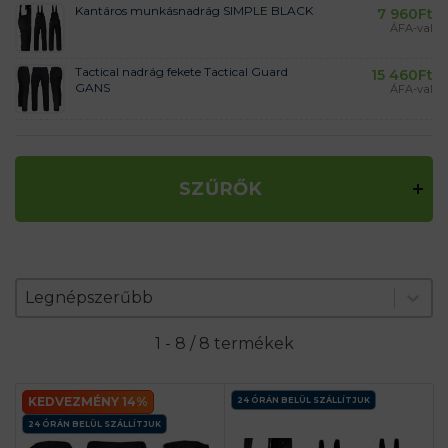
Kantáros munkásnadrág SIMPLE BLACK
7 960
Ft
ÁFA-val
Tactical nadrág fekete Tactical Guard
15 460
Ft
GANS
ÁFA-val
SZŰRŐK
Zoradenie produktov
Sort content
Sort content
Legnépszerűbb
1 - 8 / 8 termékek
KEDVEZMÉNY 14%
24 ÓRÁN BELÜL SZÁLLÍTJUK
24 ÓRÁN BELÜL SZÁLLÍTJUK