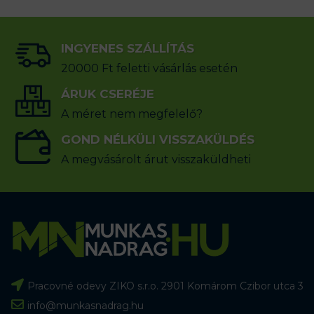
INGYENES SZÁLLÍTÁS
20000 Ft feletti vásárlás esetén
ÁRUK CSERÉJE
A méret nem megfelelő?
GOND NÉLKÜLI VISSZAKÜLDÉS
A megvásárolt árut visszaküldheti
Pracovné odevy ZIKO s.r.o. 2901 Komárom Czibor utca 3
info@munkasnadrag.hu