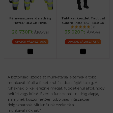
Fényvisszaverő nadrág
Taktikai készlet Tactical
HAYER BLACK HIVIS
Guard PROTECT BLACK
(1x)
26 730Ft
33 020Ft
ÁFA-val
ÁFA-val
OPCIÓK VÁLASZTÁSA
OPCIÓK VÁLASZTÁSA
A biztonsági szolgálat munkatársai eltérnek a többi
munkavállalótól a fekete ruházatban, fejtől talpig. A
ruháknak jól kell éreznie magát, függetlenül attól, hogy
beltéri vagy külső. Ezért a funkcionális nadrág alapja,
amelynek köszönhetően több órás műszakban
dolgozhatnak. Mit kínálunk ezeknek a
munkavállalóknak?