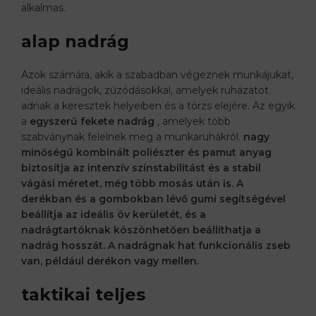
alkalmas.
alap nadrág
Azok számára, akik a szabadban végeznek munkájukat,
ideális nadrágok, zúzódásokkal, amelyek ruházatot
adnak a keresztek helyeiben és a törzs elejére. Az egyik
a
egyszerű fekete nadrág
, amelyek több
szabványnak felelnek meg a munkaruhákról.
nagy
minőségű kombinált poliészter és pamut anyag
biztosítja az intenzív színstabilitást és a stabil
vágási méretet, még több mosás után is. A
derékban és a gombokban lévő gumi segítségével
beállítja az ideális öv kerületét, és a
nadrágtartóknak köszönhetően beállíthatja a
nadrág hosszát. A nadrágnak hat funkcionális zseb
van, például derékon vagy mellen.
taktikai teljes