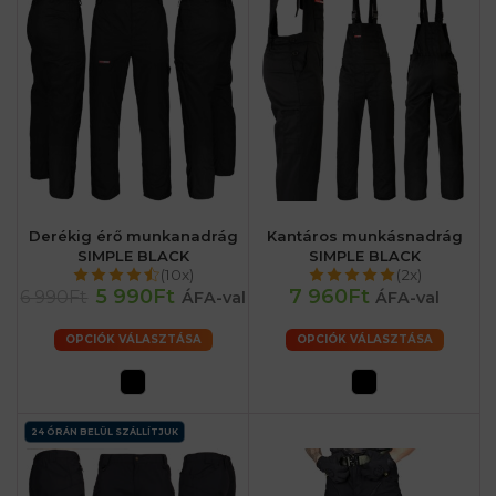
Derékig érő munkanadrág
Kantáros munkásnadrág
SIMPLE BLACK
SIMPLE BLACK
(10x)
(2x)
5 990Ft
7 960Ft
6 990Ft
ÁFA-val
ÁFA-val
OPCIÓK VÁLASZTÁSA
OPCIÓK VÁLASZTÁSA
24 ÓRÁN BELÜL SZÁLLÍTJUK