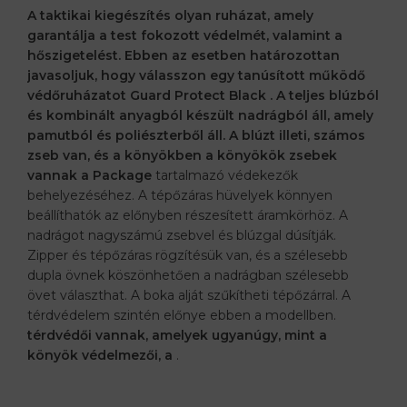
A taktikai kiegészítés olyan ruházat, amely
garantálja a test fokozott védelmét, valamint a
hőszigetelést. Ebben az esetben határozottan
javasoljuk, hogy válasszon egy tanúsított működő
védőruházatot
Guard Protect Black
. A teljes blúzból
és kombinált anyagból készült nadrágból áll, amely
pamutból és poliészterből áll. A blúzt illeti, számos
zseb van, és a könyökben a könyökök zsebek
vannak a Package
tartalmazó védekezők
behelyezéséhez. A tépőzáras hüvelyek könnyen
beállíthatók az előnyben részesített áramkörhöz. A
nadrágot nagyszámú zsebvel és blúzgal dúsítják.
Zipper és tépőzáras rögzítésük van, és a szélesebb
dupla övnek köszönhetően a nadrágban szélesebb
övet választhat. A boka alját szűkítheti tépőzárral. A
térdvédelem szintén előnye ebben a modellben.
térdvédői vannak, amelyek ugyanúgy, mint a
könyök védelmezői, a
.