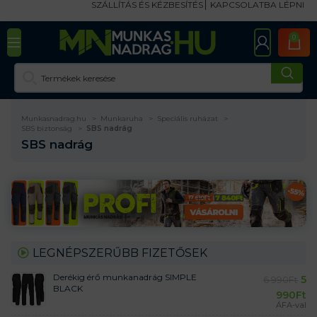
SZÁLLÍTÁS ÉS KÉZBESÍTÉS
KAPCSOLATBA LÉPNI
0
Munkasnadrag.hu
Munkaruha
Speciális ruházat
SBS biztonság
SBS nadrág
SBS nadrág
LEGNÉPSZERŰBB FIZETŐSEK
Derékig érő munkanadrág SIMPLE
5
6 990
Ft
BLACK
990
Ft
ÁFA-val