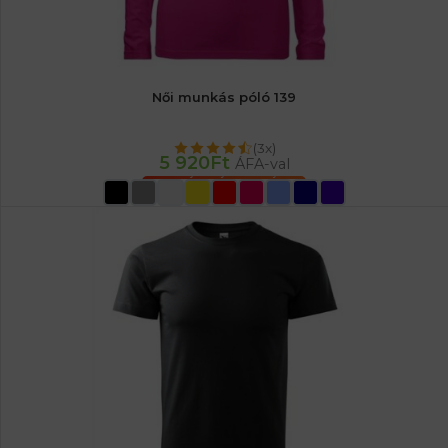
Női munkás póló 139
(3x)
5 920
Ft
ÁFA-val
OPCIÓK VÁLASZTÁSA