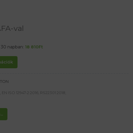
FA-val
t 30 napban:
18 810
Ft
rmációk
RTON
 EN ISO 12947-2:2016, RS22301:2018,
..
g/m²