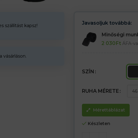
– Két oldalzseb
– Két hátsó zseb tépőzárral
– Két zseb a nadrágon tépőzárra
– A jobb lábon egy keskeny zseb
Javasoljuk továbbá:
 szállítást kapsz!
– Az oldalsó részeken lévő rug
– Kulcstartó
Minőségi mu
– Káros anyagokra tesztelve az
2 030
Ft
ÁFA-va
a vásárláson.
SZÍN
RUHA MÉRETE
Mérettáblázat
Készleten