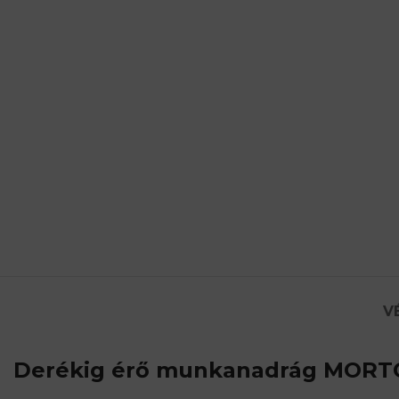
V
Derékig érő munkanadrág MOR