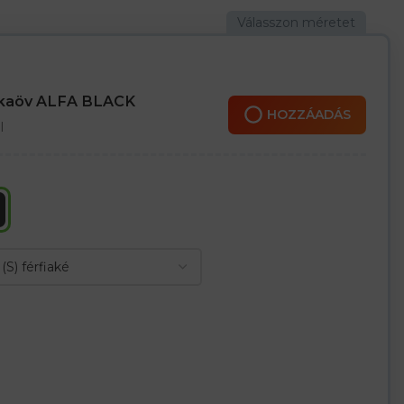
l
 a tartozékoknak, például tollnak, és egy azonosítónak
almas szalagok növelik a mozgás szabadságát
nkaöv ALFA BLACK
 OEKO-TEX® Standard 100 szerint
HOZZÁADÁS
l