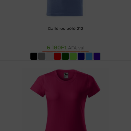
Galléros póló 212
6 180
Ft
ÁFA-val
OPCIÓK VÁLASZTÁSA