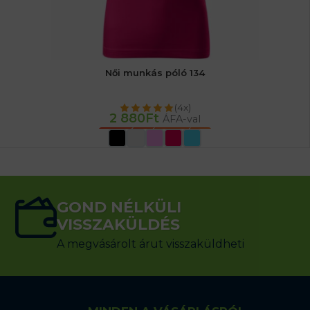
Női munkás póló 134
(4x)
2 880
Ft
ÁFA-val
OPCIÓK VÁLASZTÁSA
GOND NÉLKÜLI
VISSZAKÜLDÉS
A megvásárolt árut visszaküldheti