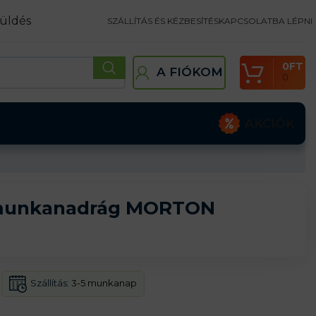
üldés
SZÁLLÍTÁS ÉS KÉZBESÍTÉS
KAPCSOLATBA LÉPNI
0
FT
A FIÓKOM
0
AKCIÓK
 munkanadrág MORTON
Szállítás:
3-5 munkanap