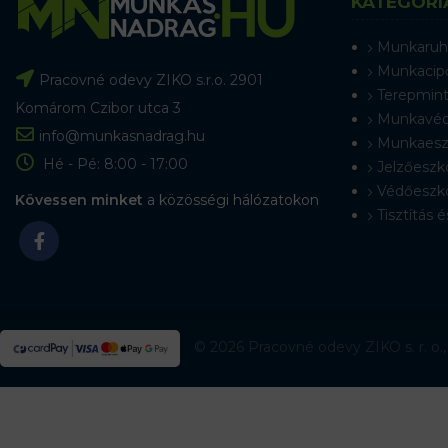
KATEGÓRI
Munkaruh
Munkacip
Pracovné odevy ZIKO s.r.o. 2901
Terepmint
Komárom Czibor utca 3
Munkavéd
info@munkasnadrag.hu
Munkaesz
Hé - Pé: 8:00 - 17:00
Jelzőeszk
Védőeszk
Kövessen minket
a közösségi hálózatokon
Tisztítás é
© 2026 Pracovné odevy ZIKO s. r. o.,