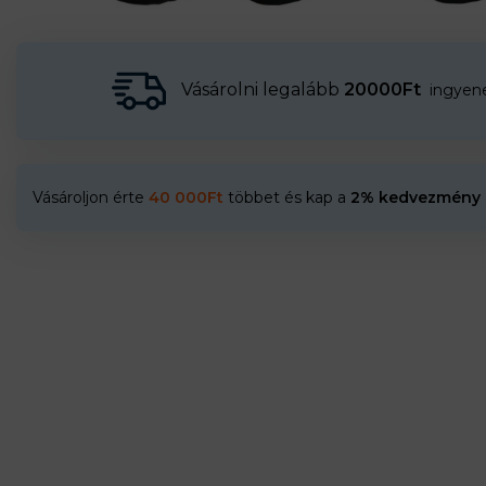
Vásárolni legalább
20000Ft
ingyenes
Vásároljon érte
40 000
Ft
többet és kap a
2% kedvezmény