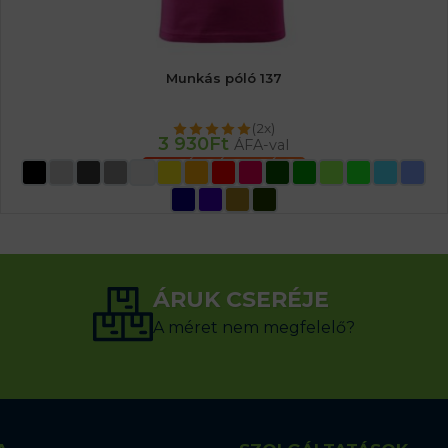
Munkás póló 137
(2x)
3 930
Ft
ÁFA-val
OPCIÓK VÁLASZTÁSA
ÁRUK CSERÉJE
A méret nem megfelelő?