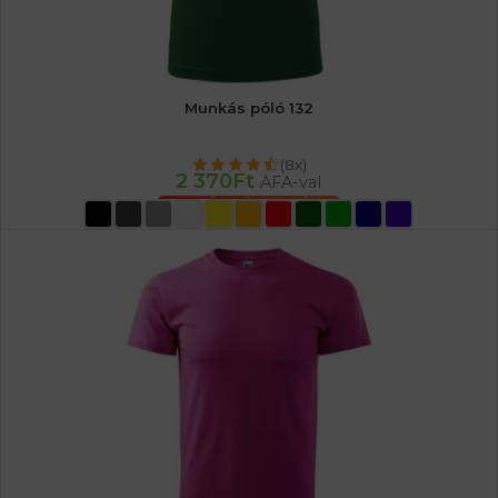
Munkás póló 132
(8x)
2 370
Ft
ÁFA-val
OPCIÓK VÁLASZTÁSA