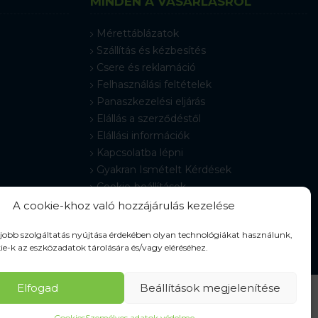
MINDEN A VÁSÁRLÁSRÓL
Mérettáblázatok
Szállítás és kézbesítés
Csere és reklamáció
Felhasználási feltételek
Panaszkezelési eljárás
Elállás a szerződéstől
Elállási információk
Kapcsolatba lépni
Gyakran Ismételt Kérdések
Cookie-beállítások
A cookie-khoz való hozzájárulás kezelése
gjobb szolgáltatás nyújtása érdekében olyan technológiákat használunk,
ie-k az eszközadatok tárolására és/vagy eléréséhez.
Elfogad
Beállítások megjelenítése
Cookies
Személyes adatok védelme