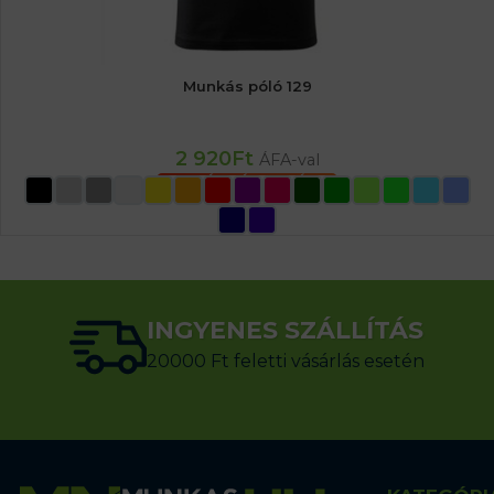
Munkás póló 129
2 920
Ft
ÁFA-val
OPCIÓK VÁLASZTÁSA
INGYENES SZÁLLÍTÁS
20000 Ft feletti vásárlás esetén