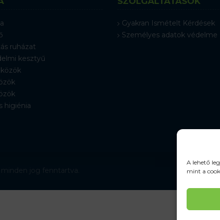
A
SZOLGÁLTATÁSOK
a
Gyakran Ismételt Kérdések
ő
Személyes adatok védelme
ás ruházat
elmi kesztyű
közök
özök
özök
s higiénia
A lehető le
 minden jog fenntartva.
mint a cook