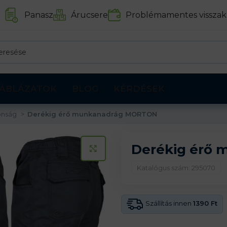
Panasz
Árucsere
Problémamentes visszak
ÁBLÁZATOK
BLOG
KÉRDÉSEK
onság
Derékig érő munkanadrág MORTON
Derékig érő
KATTINTS A KINAGYÍTÁSHOZ
Katalógus szám: 295070
Szállítás innen
1390 Ft