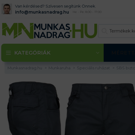
Van kérdésed? Szívesen segítünk Önnek.
info@munkasnadrag.hu
Hé - Pé: 8:00 - 17:00
KATEGÓRIÁK
MÉRETT
Munkasnadrag.hu
Munkaruha
Speciális ruházat
SBS bizt