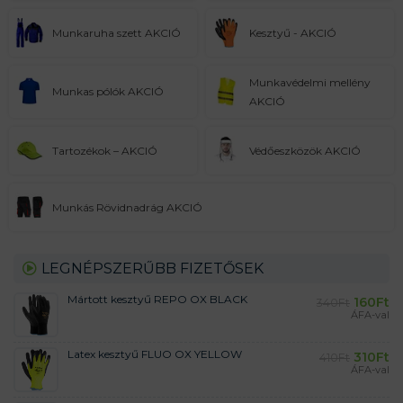
Munkaruha szett AKCIÓ
Kesztyű - AKCIÓ
Munkavédelmi mellény
Munkas pólók AKCIÓ
AKCIÓ
Tartozékok – AKCIÓ
Védőeszközök AKCIÓ
Munkás Rövidnadrág AKCIÓ
LEGNÉPSZERŰBB FIZETŐSEK
Mártott kesztyű REPO OX BLACK
160
Ft
340
Ft
ÁFA-val
Latex kesztyű FLUO OX YELLOW
310
Ft
410
Ft
ÁFA-val