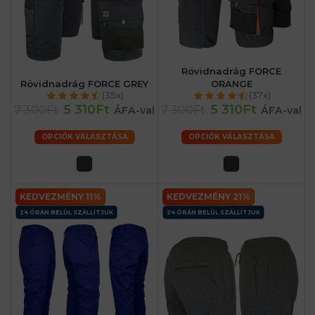
Rövidnadrág FORCE
Rövidnadrág FORCE GREY
ORANGE
(35x)
(37x)
5 310Ft
5 310Ft
7 300Ft
7 300Ft
ÁFA-val
ÁFA-val
OPCIÓK VÁLASZTÁSA
OPCIÓK VÁLASZTÁSA
KEDVEZMÉNY 11%
KEDVEZMÉNY 21%
24 ÓRÁN BELÜL SZÁLLÍTJUK
24 ÓRÁN BELÜL SZÁLLÍTJUK