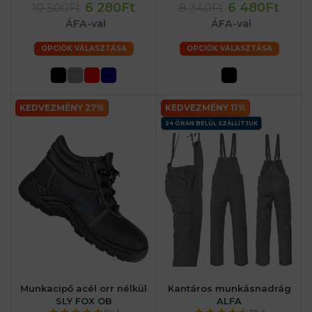
6 280Ft
6 480Ft
10 500Ft
8 340Ft
ÁFA-val
ÁFA-val
OPCIÓK VÁLASZTÁSA
OPCIÓK VÁLASZTÁSA
KEDVEZMÉNY 27%
KEDVEZMÉNY 11%
24 ÓRÁN BELÜL SZÁLLÍTJUK
Munkacipő acél orr nélkül
Kantáros munkásnadrág
SLY FOX OB
ALFA