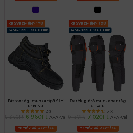
KEDVEZMÉNY 17%
KEDVEZMÉNY 23%
24 ÓRÁN BELÜL SZÁLLÍTJUK
24 ÓRÁN BELÜL SZÁLLÍTJUK
Biztonsági munkacipő SLY
Derékig érő munkanadrág
FOX SB
FORCE
(2x)
(51x)
6 960Ft
7 020Ft
8 340Ft
9 130Ft
ÁFA-val
ÁFA-val
OPCIÓK VÁLASZTÁSA
OPCIÓK VÁLASZTÁSA