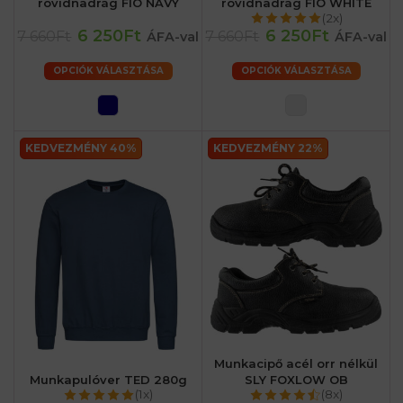
rövidnadrág FIO NAVY
rövidnadrág FIO WHITE
(2x)
6 250Ft
6 250Ft
7 660Ft
7 660Ft
ÁFA-val
ÁFA-val
OPCIÓK VÁLASZTÁSA
OPCIÓK VÁLASZTÁSA
KEDVEZMÉNY 40%
KEDVEZMÉNY 22%
Munkacipő acél orr nélkül
Munkapulóver TED 280g
SLY FOXLOW OB
(1x)
(8x)