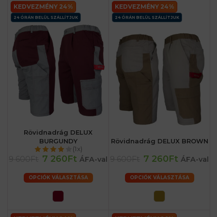
KEDVEZMÉNY 24%
KEDVEZMÉNY 24%
24 ÓRÁN BELÜL SZÁLLÍTJUK
24 ÓRÁN BELÜL SZÁLLÍTJUK
Rövidnadrág DELUX
BURGUNDY
Rövidnadrág DELUX BROWN
(1x)
7 260Ft
7 260Ft
9 600Ft
9 600Ft
ÁFA-val
ÁFA-val
OPCIÓK VÁLASZTÁSA
OPCIÓK VÁLASZTÁSA