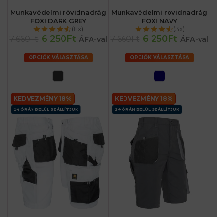
Munkavédelmi rövidnadrág
Munkavédelmi rövidnadrág
FOXI DARK GREY
FOXI NAVY
(8x)
(3x)
6 250Ft
6 250Ft
7 660Ft
7 660Ft
ÁFA-val
ÁFA-val
OPCIÓK VÁLASZTÁSA
OPCIÓK VÁLASZTÁSA
KEDVEZMÉNY 18%
KEDVEZMÉNY 18%
24 ÓRÁN BELÜL SZÁLLÍTJUK
24 ÓRÁN BELÜL SZÁLLÍTJUK