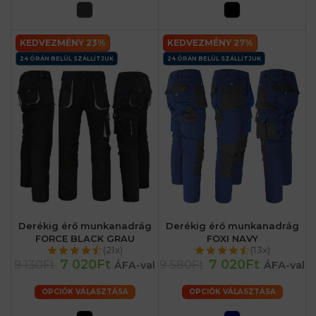
KEDVEZMÉNY 23%
KEDVEZMÉNY 27%
24 ÓRÁN BELÜL SZÁLLÍTJUK
24 ÓRÁN BELÜL SZÁLLÍTJUK
Derékig érő munkanadrág
Derékig érő munkanadrág
FORCE BLACK GRAU
FOXI NAVY
(21x)
(13x)
7 020Ft
7 020Ft
9 130Ft
9 580Ft
ÁFA-val
ÁFA-val
OPCIÓK VÁLASZTÁSA
OPCIÓK VÁLASZTÁSA