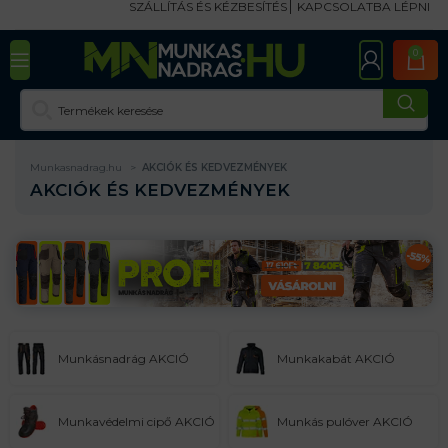
SZÁLLÍTÁS ÉS KÉZBESÍTÉS
KAPCSOLATBA LÉPNI
0
Munkasnadrag.hu
AKCIÓK ÉS KEDVEZMÉNYEK
AKCIÓK ÉS KEDVEZMÉNYEK
Munkásnadrág AKCIÓ
Munkakabát AKCIÓ
Munkavédelmi cipő AKCIÓ
Munkás pulóver AKCIÓ