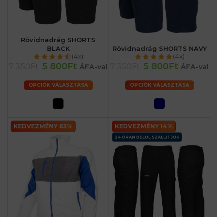
Rövidnadrág SHORTS
BLACK
Rövidnadrág SHORTS NAVY
(4x)
(4x)
5 800Ft
5 800Ft
7 350Ft
7 350Ft
ÁFA-val
ÁFA-val
OPCIÓK VÁLASZTÁSA
OPCIÓK VÁLASZTÁSA
KEDVEZMÉNY 63%
KEDVEZMÉNY 14%
24 ÓRÁN BELÜL SZÁLLÍTJUK