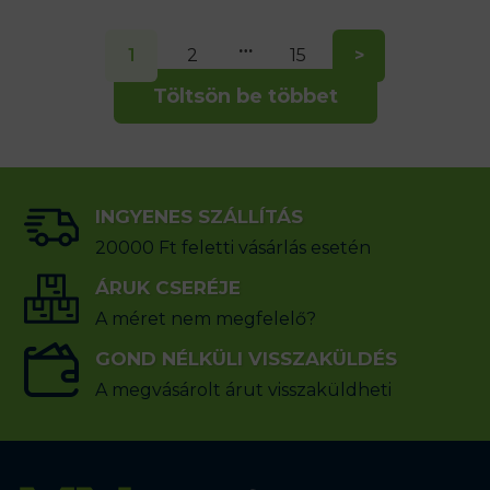
…
1
2
15
>
Töltsön be többet
INGYENES SZÁLLÍTÁS
20000 Ft feletti vásárlás esetén
ÁRUK CSERÉJE
A méret nem megfelelő?
GOND NÉLKÜLI VISSZAKÜLDÉS
A megvásárolt árut visszaküldheti