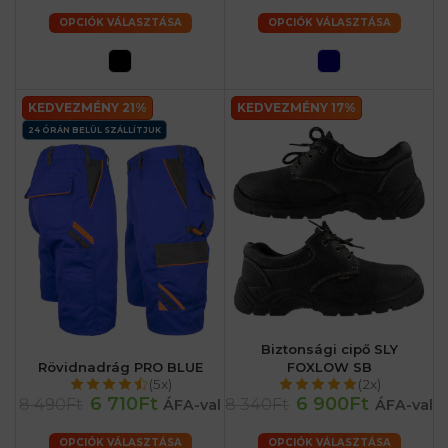
OPCIÓK VÁLASZTÁSA
OPCIÓK VÁLASZTÁSA
KEDVEZMÉNY 21%
KEDVEZMÉNY 17%
24 ÓRÁN BELÜL SZÁLLÍTJUK
Biztonsági cipő SLY
Rövidnadrág PRO BLUE
FOXLOW SB
(5x)
(2x)
6 710Ft
6 900Ft
8 490Ft
8 340Ft
ÁFA-val
ÁFA-val
OPCIÓK VÁLASZTÁSA
OPCIÓK VÁLASZTÁSA