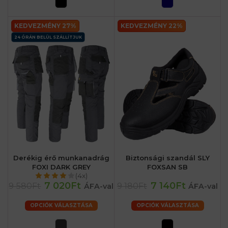
KEDVEZMÉNY 27%
KEDVEZMÉNY 22%
24 ÓRÁN BELÜL SZÁLLÍTJUK
Derékig érő munkanadrág
Biztonsági szandál SLY
FOXI DARK GREY
FOXSAN SB
(4x)
7 020Ft
7 140Ft
9 580Ft
9 180Ft
ÁFA-val
ÁFA-val
OPCIÓK VÁLASZTÁSA
OPCIÓK VÁLASZTÁSA