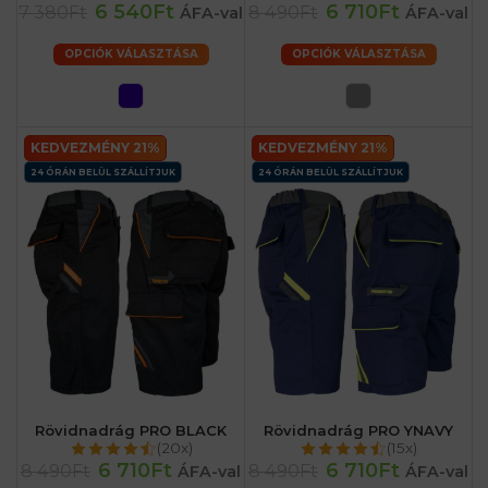
6 540Ft
6 710Ft
7 380Ft
8 490Ft
ÁFA-val
ÁFA-val
OPCIÓK VÁLASZTÁSA
OPCIÓK VÁLASZTÁSA
KEDVEZMÉNY 21%
KEDVEZMÉNY 21%
24 ÓRÁN BELÜL SZÁLLÍTJUK
24 ÓRÁN BELÜL SZÁLLÍTJUK
Rövidnadrág PRO BLACK
Rövidnadrág PRO YNAVY
(20x)
(15x)
6 710Ft
6 710Ft
8 490Ft
8 490Ft
ÁFA-val
ÁFA-val