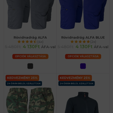
Rövidnadrág ALFA
Rövidnadrág ALFA BLUE
(4x)
(2x)
4 130Ft
4 130Ft
5 480Ft
5 480Ft
ÁFA-val
ÁFA-val
OPCIÓK VÁLASZTÁSA
OPCIÓK VÁLASZTÁSA
KEDVEZMÉNY 25%
KEDVEZMÉNY 25%
24 ÓRÁN BELÜL SZÁLLÍTJUK
24 ÓRÁN BELÜL SZÁLLÍTJUK