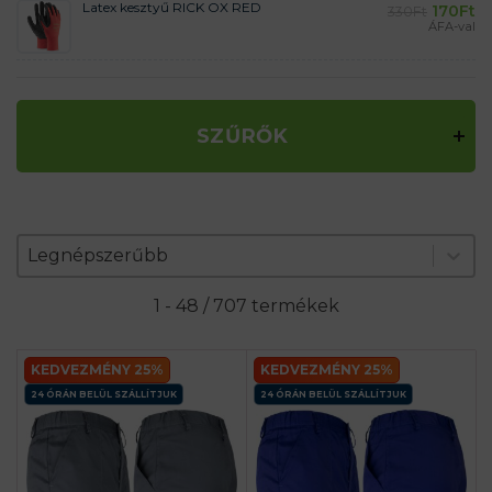
Latex kesztyű RICK OX RED
170
Ft
330
Ft
ÁFA-val
SZŰRŐK
Zoradenie produktov
Sort content
Sort content
Legnépszerűbb
1 - 48 / 707 termékek
KEDVEZMÉNY 25%
KEDVEZMÉNY 25%
24 ÓRÁN BELÜL SZÁLLÍTJUK
24 ÓRÁN BELÜL SZÁLLÍTJUK