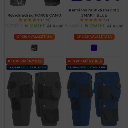
Kantáros munkásnadrág
Rövidnadrág FORCE CAMU
SMART BLUE
(38x)
(3x)
6 230Ft
6 250Ft
7 770Ft
8 340Ft
ÁFA-val
ÁFA-val
OPCIÓK VÁLASZTÁSA
OPCIÓK VÁLASZTÁSA
KEDVEZMÉNY 18%
KEDVEZMÉNY 18%
24 ÓRÁN BELÜL SZÁLLÍTJUK
24 ÓRÁN BELÜL SZÁLLÍTJUK