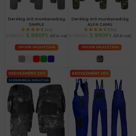
Derékig érő munkanadrág
Derékig érő munkanadrág
SIMPLE
ALFA CAMU
(4x)
(13x)
5 990Ft
5 990Ft
6 990Ft
6 730Ft
ÁFA-val
ÁFA-val
OPCIÓK VÁLASZTÁSA
OPCIÓK VÁLASZTÁSA
KEDVEZMÉNY 20%
KEDVEZMÉNY 25%
24 ÓRÁN BELÜL SZÁLLÍTJUK