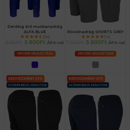
Derékig érő munkanadrág
ALFA BLUE
Rövidnadrág SHORTS GREY
(9x)
(1x)
5 800Ft
5 800Ft
6 510Ft
7 350Ft
ÁFA-val
ÁFA-val
OPCIÓK VÁLASZTÁSA
OPCIÓK VÁLASZTÁSA
KEDVEZMÉNY 21%
KEDVEZMÉNY 21%
24 ÓRÁN BELÜL SZÁLLÍTJUK
24 ÓRÁN BELÜL SZÁLLÍTJUK