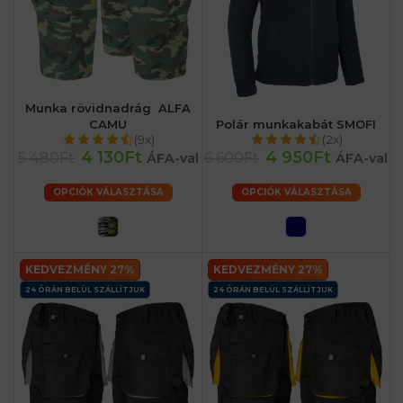
Munka rövidnadrág ALFA
CAMU
Polár munkakabát SMOFI
(9x)
(2x)
4 130Ft
4 950Ft
5 480Ft
6 600Ft
ÁFA-val
ÁFA-val
OPCIÓK VÁLASZTÁSA
OPCIÓK VÁLASZTÁSA
KEDVEZMÉNY 27%
KEDVEZMÉNY 27%
24 ÓRÁN BELÜL SZÁLLÍTJUK
24 ÓRÁN BELÜL SZÁLLÍTJUK