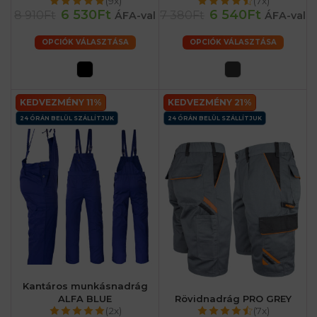
(9x)
(7x)
6 530Ft
6 540Ft
8 910Ft
7 380Ft
ÁFA-val
ÁFA-val
OPCIÓK VÁLASZTÁSA
OPCIÓK VÁLASZTÁSA
KEDVEZMÉNY 11%
KEDVEZMÉNY 21%
24 ÓRÁN BELÜL SZÁLLÍTJUK
24 ÓRÁN BELÜL SZÁLLÍTJUK
Kantáros munkásnadrág
ALFA BLUE
Rövidnadrág PRO GREY
(2x)
(7x)