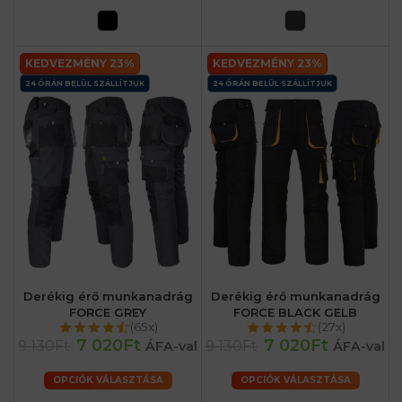
KEDVEZMÉNY 23%
KEDVEZMÉNY 23%
24 ÓRÁN BELÜL SZÁLLÍTJUK
24 ÓRÁN BELÜL SZÁLLÍTJUK
Derékig érő munkanadrág
Derékig érő munkanadrág
FORCE GREY
FORCE BLACK GELB
(65x)
(27x)
7 020Ft
7 020Ft
9 130Ft
9 130Ft
ÁFA-val
ÁFA-val
OPCIÓK VÁLASZTÁSA
OPCIÓK VÁLASZTÁSA