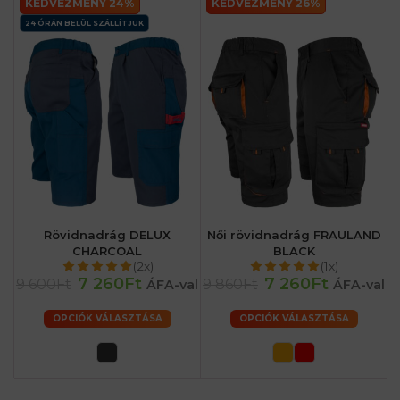
KEDVEZMÉNY 24%
KEDVEZMÉNY 26%
24 ÓRÁN BELÜL SZÁLLÍTJUK
Rövidnadrág DELUX
Női rövidnadrág FRAULAND
CHARCOAL
BLACK
(2x)
(1x)
7 260Ft
7 260Ft
9 600Ft
9 860Ft
ÁFA-val
ÁFA-val
OPCIÓK VÁLASZTÁSA
OPCIÓK VÁLASZTÁSA