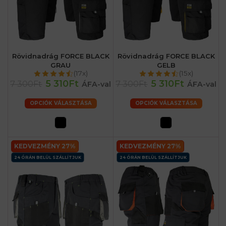
Rövidnadrág FORCE BLACK
Rövidnadrág FORCE BLACK
GRAU
GELB
(17x)
(15x)
5 310Ft
5 310Ft
7 300Ft
7 300Ft
ÁFA-val
ÁFA-val
OPCIÓK VÁLASZTÁSA
OPCIÓK VÁLASZTÁSA
KEDVEZMÉNY 27%
KEDVEZMÉNY 27%
24 ÓRÁN BELÜL SZÁLLÍTJUK
24 ÓRÁN BELÜL SZÁLLÍTJUK