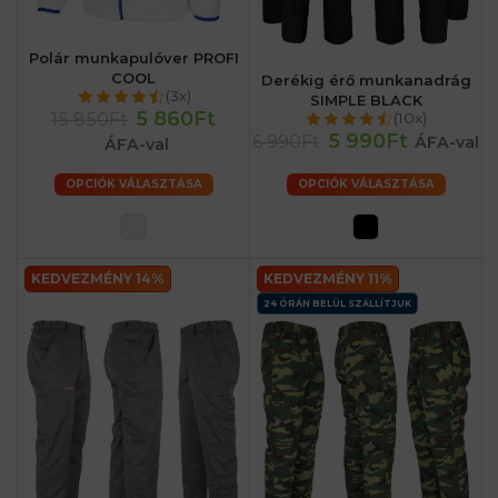
Polár munkapulóver PROFI
COOL
Derékig érő munkanadrág
(3x)
SIMPLE BLACK
5 860Ft
15 850Ft
(10x)
5 990Ft
6 990Ft
ÁFA-val
ÁFA-val
OPCIÓK VÁLASZTÁSA
OPCIÓK VÁLASZTÁSA
KEDVEZMÉNY 14%
KEDVEZMÉNY 11%
24 ÓRÁN BELÜL SZÁLLÍTJUK