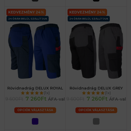
KEDVEZMÉNY 24%
KEDVEZMÉNY 24%
24 ÓRÁN BELÜL SZÁLLÍTJUK
24 ÓRÁN BELÜL SZÁLLÍTJUK
Rövidnadrág DELUX ROYAL
Rövidnadrág DELUX GREY
(1x)
(1x)
7 260Ft
7 260Ft
9 600Ft
9 600Ft
ÁFA-val
ÁFA-val
OPCIÓK VÁLASZTÁSA
OPCIÓK VÁLASZTÁSA