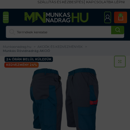
SZÁLLÍTÁS ÉS KÉZBESÍTÉS
KAPCSOLATBA LÉPNI
0
Munkasnadrag.hu
AKCIÓK ÉS KEDVEZMÉNYEK
Munkás Rövidnadrág AKCIÓ
24 ÓRÁN BELÜL KÜLDJÜK
KA
KEDVEZMÉNY 24%