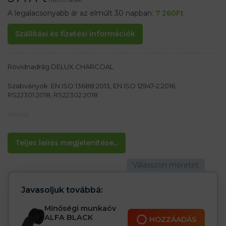
A legalacsonyabb ár az elmúlt 30 napban:
7 260
Ft
Szállítási és fizetési információk
Rövidnadrág DELUX CHARCOAL
Szabványok: EN ISO 13688:2013, EN ISO 12947-2:2016,
RS22301:2018, RS22302:2018
Anyag:
100% pamut 260-270 g/m²
Jellemzők:
Teljes leírás megjelenítése...
– Rögzítés gombokkal
– Elasztikus derékrész a jobb illeszkedésért
– Két oldalzseb, két hátsó zseb, szerszámzseb
– Nagy tépőzáras zseb a lábszáron
Javasoljuk továbbá:
Minőségi munkaöv
ALFA BLACK
HOZZÁADÁS