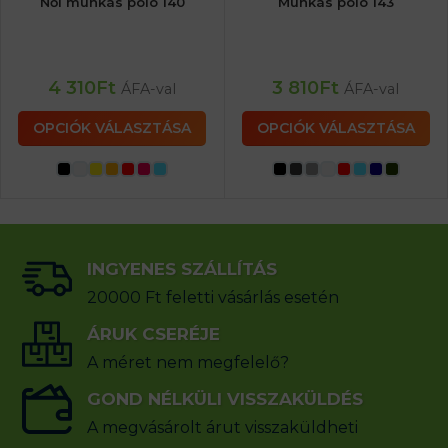
Női munkás póló 140
Munkás póló 143
4 310
Ft
3 810
Ft
ÁFA-val
ÁFA-val
OPCIÓK VÁLASZTÁSA
OPCIÓK VÁLASZTÁSA
INGYENES SZÁLLÍTÁS
20000 Ft feletti vásárlás esetén
ÁRUK CSERÉJE
A méret nem megfelelő?
GOND NÉLKÜLI VISSZAKÜLDÉS
A megvásárolt árut visszaküldheti