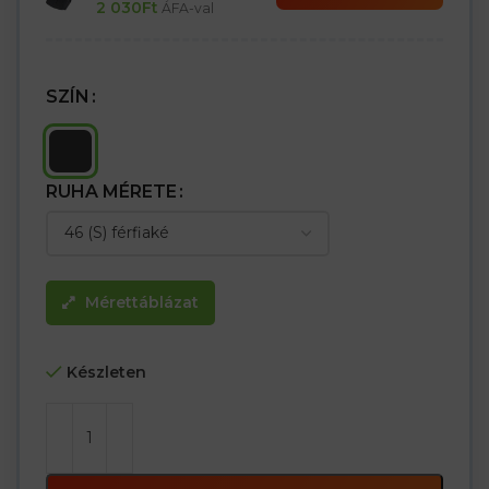
2 030
Ft
ÁFA-val
SZÍN
RUHA MÉRETE
Mérettáblázat
Készleten