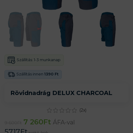
Szállítás:
1-3 munkanap
Szállítás innen
1390 Ft
Rövidnadrág DELUX CHARCOAL
(
2
x)
7 260
Ft
ÁFA-val
9 600
Ft
5717
Ft
nettó árak