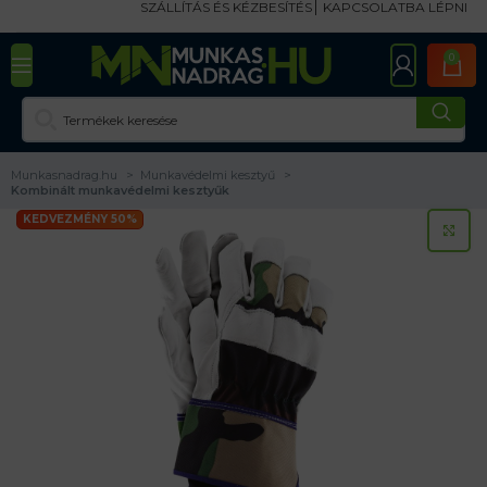
SZÁLLÍTÁS ÉS KÉZBESÍTÉS
KAPCSOLATBA LÉPNI
0
Munkasnadrag.hu
Munkavédelmi kesztyű
Kombinált munkavédelmi kesztyűk
KEDVEZMÉNY 50%
KA