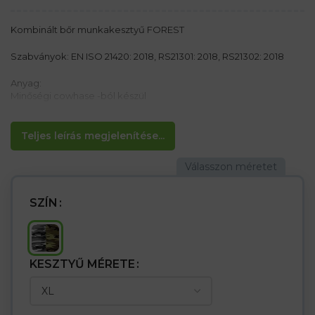
Kombinált bőr munkakesztyű FOREST
Szabványok: EN ISO 21420: 2018, RS21301: 2018, RS21302: 2018
Anyag:
Minőségi cowhase -ból készül
p>
Teljes leírás megjelenítése...
Jellemzők:
– Fehér tehénbőr
– megerősített mandzsetta álcázási kialakításban
– A tenyérrész egy darab bőrből készül, amelynek nagyobb erőt
és ellenállást mutatnak. kopáshoz
SZÍN
– Belső bélés
– Erdészetben használják
KESZTYŰ MÉRETE