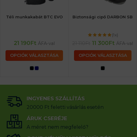
Téli munkakabát BTC EVO
Biztonsági cipő DARBON SB
(1x)
21 190
Ft
11 300
Ft
21 110
Ft
ÁFA-val
ÁFA-val
OPCIÓK VÁLASZTÁSA
OPCIÓK VÁLASZTÁSA
INGYENES SZÁLLÍTÁS
20000 Ft feletti vásárlás esetén
ÁRUK CSERÉJE
A méret nem megfelelő?