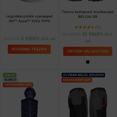
Tenisz kompozit munkacipő
Légzőkészülék szeleppel
BELGIA SB
3M™ Aura™ 9332 FFP3
(2x)
10 960
Ft
28 090
Ft
ÁFA-
2 030
Ft
3 570
Ft
ÁFA-val
val
KOSÁRBA TESZEM
OPCIÓK VÁLASZTÁSA
24 ÓRÁN BELÜL KÜLDJÜK
ELADÁS
ELKELT
KEDVEZMÉNY 24%
KEDVEZMÉNY 53%