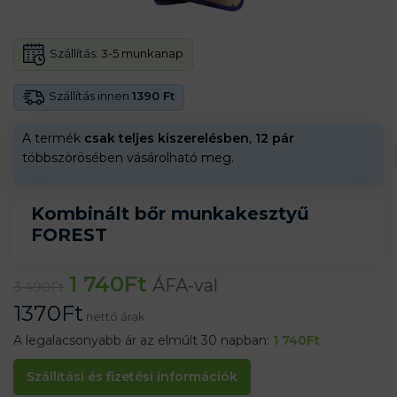
Szállítás:
3-5 munkanap
Szállítás innen
1390 Ft
A termék
csak teljes kiszerelésben
,
12 pár
többszörösében vásárolható meg.
Kombinált bőr munkakesztyű
FOREST
1 740
Ft
ÁFA-val
3 490
Ft
1370
Ft
nettó árak
A legalacsonyabb ár az elmúlt 30 napban:
1 740
Ft
Szállítási és fizetési információk