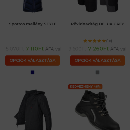
Sportos mellény STYLE
Rövidnadrág DELUX GREY
(1x)
7 110
Ft
7 260
Ft
15 070
Ft
9 600
Ft
ÁFA-val
ÁFA-val
OPCIÓK VÁLASZTÁSA
OPCIÓK VÁLASZTÁSA
KEDVEZMÉNY 46%