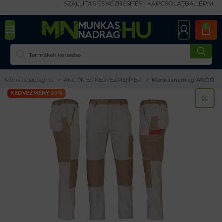
SZÁLLÍTÁS ÉS KÉZBESÍTÉS
KAPCSOLATBA LÉPNI
0
Munkasnadrag.hu
AKCIÓK ÉS KEDVEZMÉNYEK
Munkásnadrág AKCIÓ
KEDVEZMÉNY 33%
KA