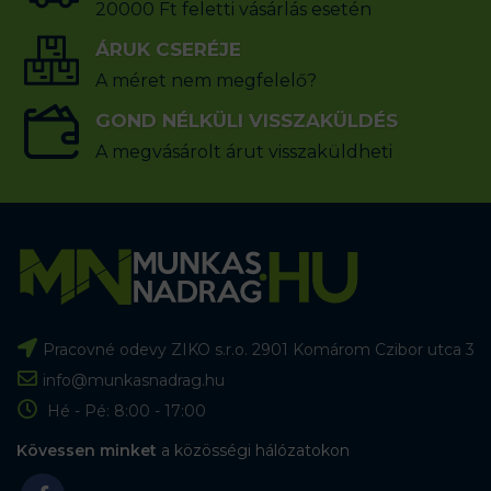
20000 Ft feletti vásárlás esetén
ÁRUK CSERÉJE
A méret nem megfelelő?
GOND NÉLKÜLI VISSZAKÜLDÉS
A megvásárolt árut visszaküldheti
Pracovné odevy ZIKO s.r.o. 2901 Komárom Czibor utca 3
info@munkasnadrag.hu
Hé - Pé: 8:00 - 17:00
Kövessen minket
a közösségi hálózatokon