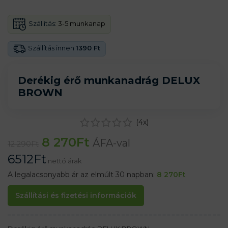
Szállítás:
3-5 munkanap
Szállítás innen
1390 Ft
Derékig érő munkanadrág DELUX
BROWN
(
4
x)
8 270
Ft
ÁFA-val
12 290
Ft
6512
Ft
nettó árak
A legalacsonyabb ár az elmúlt 30 napban:
8 270
Ft
Szállítási és fizetési információk