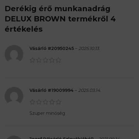
Derékig érő munkanadrág
DELUX BROWN
termékről 4
értékelés
Vásárló #20950245
–
2025.10.13.
Vásárló #19009994
–
2025.03.14.
Szuper minőség
Jozef (Vásárló Szlovákiából)
–
2021.09.14.