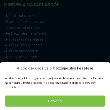
MINDEN A VÁSÁRLÁSRÓL
Mérettáblázatok
Szállítás és kézbesítés
Csere és reklamáció
Felhasználási feltételek
Panaszkezelési eljárás
Elállás a szerződéstől
Elállási információk
Kapcsolatba lépni
Gyakran Ismételt Kérdések
A cookie-khoz való hozzájárulás kezelése
Cookie-beállítások
A lehető legjobb szolgáltatás nyújtása érdekében olyan technológiákat
használunk, mint a cookie-k az eszközadatok tárolására és/vagy
eléréséhez.
© 2026 Pracovné odevy ZIKO s. r. o., minden jog fenntartva.
Elfogad