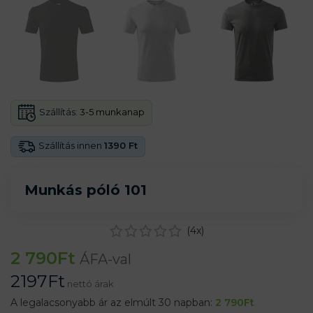
Szállítás:
3-5 munkanap
Szállítás innen
1390 Ft
Munkás póló 101
(
4
x)
2 790
Ft
ÁFA-val
2197
Ft
nettó árak
A legalacsonyabb ár az elmúlt 30 napban:
2 790
Ft