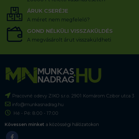
ÁRUK CSERÉJE
A méret nem megfelelő?
GOND NÉLKÜLI VISSZAKÜLDÉS
A megvásárolt árut visszaküldheti
Pracovné odevy ZIKO s.r.o. 2901 Komárom Czibor utca 3
info@munkasnadrag.hu
Hé - Pé: 8:00 - 17:00
Kövessen minket
a közösségi hálózatokon