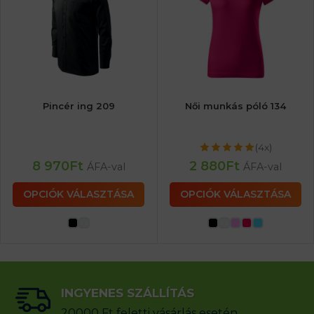
Pincér ing 209
Női munkás póló 134
(4x)
8 970
Ft
2 880
Ft
ÁFA-val
ÁFA-val
OPCIÓK VÁLASZTÁSA
OPCIÓK VÁLASZTÁSA
INGYENES SZÁLLÍTÁS
20000 Ft feletti vásárlás esetén