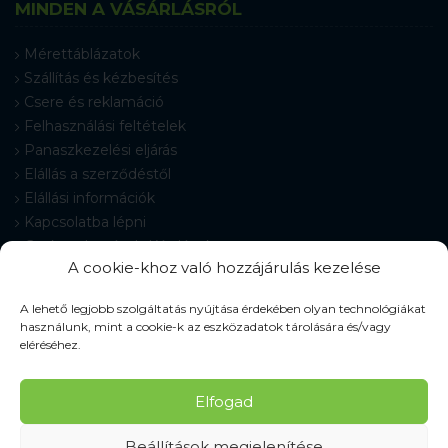
MINDEN A VÁSÁRLÁSRÓL
Mérettáblázatok
Szállítás és kézbesítés
Csere és reklamáció
Felhasználási feltételek
Panaszkezelési eljárás
Elállás a szerződéstől
Elállási információk
Kapcsolatba lépni
Gyakran Ismételt Kérdések
A cookie-khoz való hozzájárulás kezelése
Cookie-beállítások
A lehető legjobb szolgáltatás nyújtása érdekében olyan technológiákat
használunk, mint a cookie-k az eszközadatok tárolására és/vagy
eléréséhez.
© 2026 Pracovné odevy ZIKO s. r. o., minden jog fenntartva.
Elfogad
Beállítások megjelenítése