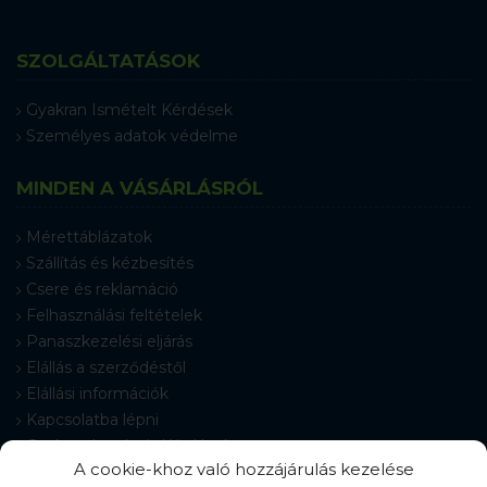
SZOLGÁLTATÁSOK
Gyakran Ismételt Kérdések
Személyes adatok védelme
MINDEN A VÁSÁRLÁSRÓL
Mérettáblázatok
Szállítás és kézbesítés
Csere és reklamáció
Felhasználási feltételek
Panaszkezelési eljárás
Elállás a szerződéstől
Elállási információk
Kapcsolatba lépni
Gyakran Ismételt Kérdések
A cookie-khoz való hozzájárulás kezelése
Cookie-beállítások