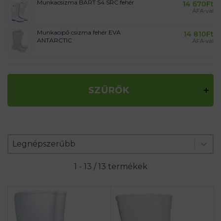
Munkacsizma BART S4 SRC fehér
14 670
Ft
ÁFA-val
Munkacipő csizma fehér EVA
14 810
Ft
ANTARCTIC
ÁFA-val
SZŰRŐK
Zoradenie produktov
Sort content
Sort content
Legnépszerűbb
1 - 13 / 13 termékek