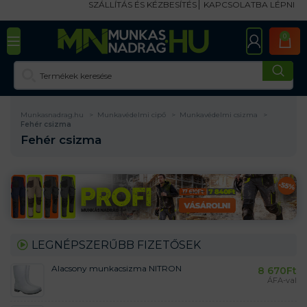
SZÁLLÍTÁS ÉS KÉZBESÍTÉS
KAPCSOLATBA LÉPNI
0
Munkasnadrag.hu
Munkavédelmi cipő
Munkavédelmi csizma
Fehér csizma
Fehér csizma
LEGNÉPSZERŰBB FIZETŐSEK
Alacsony munkacsizma NITRON
8 670
Ft
ÁFA-val