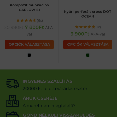
Kompozit munkacipő
CARLOW S1
Nyári perforált crocs DOT
OCEAN
(6x)
7 800
Ft
(1x)
20 980
Ft
ÁFA-
3 900
Ft
val
ÁFA-val
OPCIÓK VÁLASZTÁSA
OPCIÓK VÁLASZTÁSA
INGYENES SZÁLLÍTÁS
20000 Ft feletti vásárlás esetén
ÁRUK CSERÉJE
A méret nem megfelelő?
GOND NÉLKÜLI VISSZAKÜLDÉS