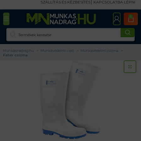
SZÁLLÍTÁS ÉS KÉZBESÍTÉS
KAPCSOLATBA LÉPNI
0
Munkasnadrag.hu
Munkavédelmi cipő
Munkavédelmi csizma
Fehér csizma
KA