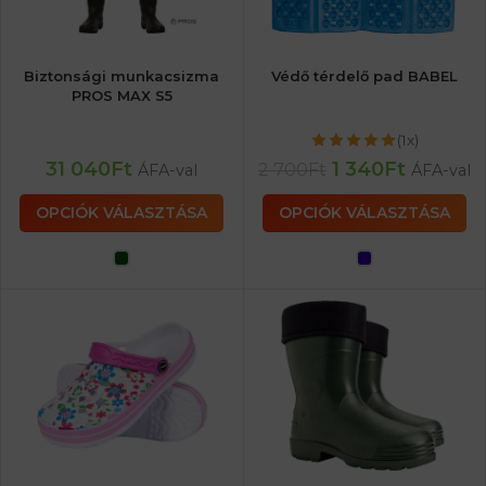
Biztonsági munkacsizma
Védő térdelő pad BABEL
PROS MAX S5
(1x)
31 040
Ft
1 340
Ft
2 700
Ft
ÁFA-val
ÁFA-val
OPCIÓK VÁLASZTÁSA
OPCIÓK VÁLASZTÁSA