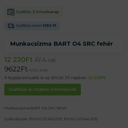
Szállítás:
3-5 munkanap
Szállítás innen
1390 Ft
Munkacsizma BART O4 SRC fehér
12 220
Ft
ÁFA-val
9622
Ft
nettó árak
A legalacsonyabb ár az elmúlt 30 napban:
12 220
Ft
Szállítási és fizetési információk
Munkacsizma BART O4 SRC fehér
Szabványok: EN ISO 20345:2012, EN ISO 20344:2012