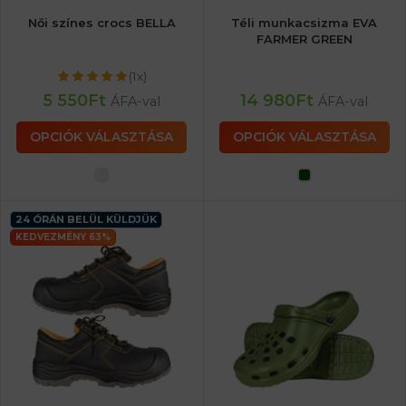
Női színes crocs BELLA
Téli munkacsizma EVA
FARMER GREEN
(1x)
5 550
Ft
14 980
Ft
ÁFA-val
ÁFA-val
OPCIÓK VÁLASZTÁSA
OPCIÓK VÁLASZTÁSA
24 ÓRÁN BELÜL KÜLDJÜK
KEDVEZMÉNY 63%