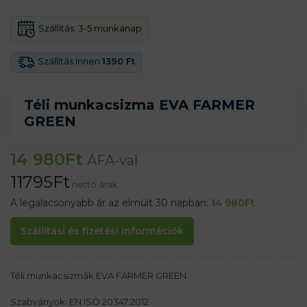
Szállítás:
3-5 munkanap
Szállítás innen
1390 Ft
Téli munkacsizma EVA FARMER
GREEN
14 980
Ft
ÁFA-val
11795
Ft
nettó árak
A legalacsonyabb ár az elmúlt 30 napban:
14 980
Ft
Szállítási és fizetési információk
Téli munkacsizmák EVA FARMER GREEN
Szabványok: EN ISO 20347:2012