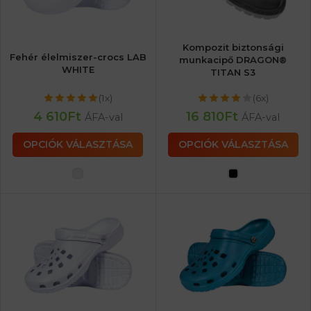
Kompozit biztonsági
Fehér élelmiszer-crocs LAB
munkacipő DRAGON®
WHITE
TITAN S3
(1x)
(6x)
4 610
Ft
16 810
Ft
ÁFA-val
ÁFA-val
OPCIÓK VÁLASZTÁSA
OPCIÓK VÁLASZTÁSA