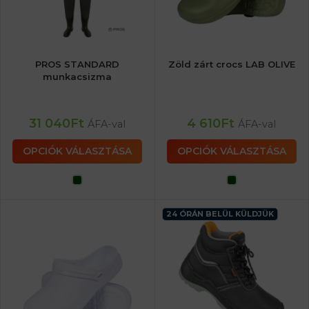
PROS STANDARD
Zöld zárt crocs LAB OLIVE
munkacsizma
31 040
Ft
4 610
Ft
ÁFA-val
ÁFA-val
OPCIÓK VÁLASZTÁSA
OPCIÓK VÁLASZTÁSA
24 ÓRÁN BELÜL KÜLDJÜK