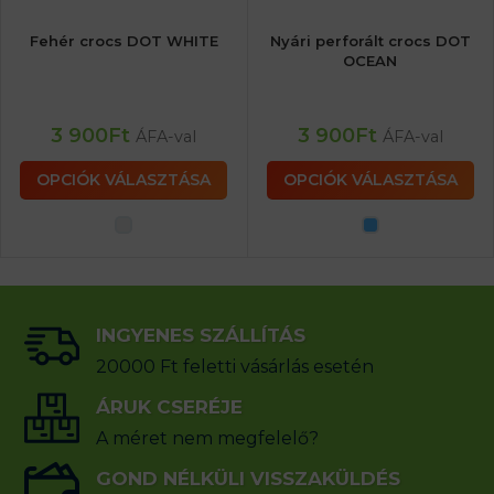
Fehér crocs DOT WHITE
Nyári perforált crocs DOT
OCEAN
3 900
Ft
3 900
Ft
ÁFA-val
ÁFA-val
OPCIÓK VÁLASZTÁSA
OPCIÓK VÁLASZTÁSA
INGYENES SZÁLLÍTÁS
20000 Ft feletti vásárlás esetén
ÁRUK CSERÉJE
A méret nem megfelelő?
GOND NÉLKÜLI VISSZAKÜLDÉS