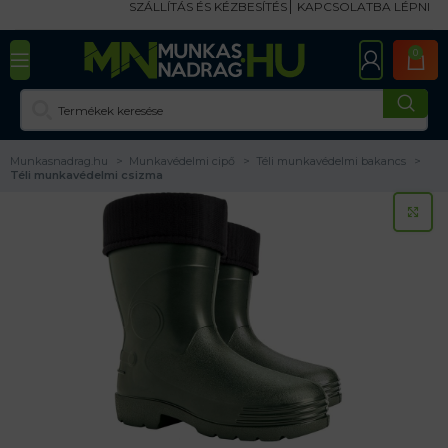
SZÁLLÍTÁS ÉS KÉZBESÍTÉS
KAPCSOLATBA LÉPNI
0
Munkasnadrag.hu
Munkavédelmi cipő
Téli munkavédelmi bakancs
Téli munkavédelmi csizma
KA