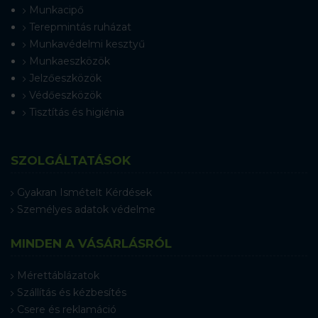
Munkacipő
Terepmintás ruházat
Munkavédelmi kesztyű
Munkaeszközök
Jelzőeszközök
Védőeszközök
Tisztítás és higiénia
SZOLGÁLTATÁSOK
Gyakran Ismételt Kérdések
Személyes adatok védelme
MINDEN A VÁSÁRLÁSRÓL
Mérettáblázatok
Szállítás és kézbesítés
Csere és reklamáció