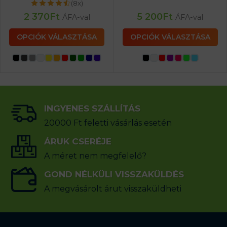
(8x)
2 370
Ft
5 200
Ft
ÁFA-val
ÁFA-val
OPCIÓK VÁLASZTÁSA
OPCIÓK VÁLASZTÁSA
INGYENES SZÁLLÍTÁS
20000 Ft feletti vásárlás esetén
ÁRUK CSERÉJE
A méret nem megfelelő?
GOND NÉLKÜLI VISSZAKÜLDÉS
A megvásárolt árut visszaküldheti