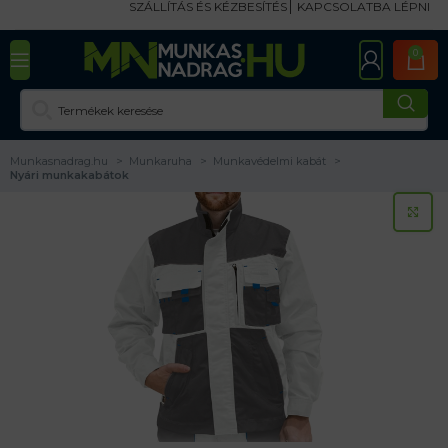
SZÁLLÍTÁS ÉS KÉZBESÍTÉS
KAPCSOLATBA LÉPNI
0
Munkasnadrag.hu
Munkaruha
Munkavédelmi kabát
Nyári munkakabátok
KA