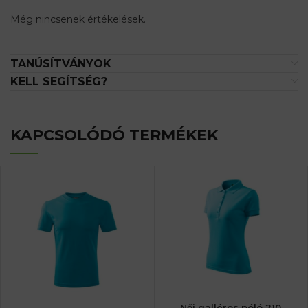
Még nincsenek értékelések.
TANÚSÍTVÁNYOK
KELL SEGÍTSÉG?
KAPCSOLÓDÓ TERMÉKEK
Női galléros póló 210