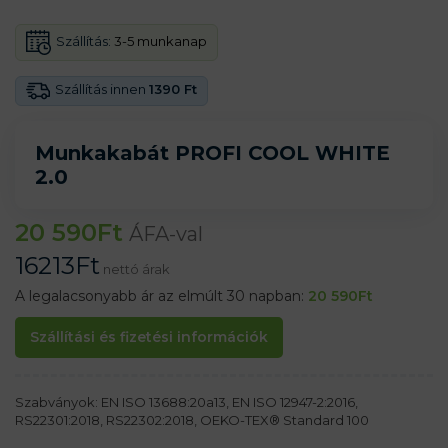
Szállítás:
3-5 munkanap
Szállítás innen
1390 Ft
Munkakabát PROFI COOL WHITE
2.0
20 590
Ft
ÁFA-val
16213
Ft
nettó árak
A legalacsonyabb ár az elmúlt 30 napban:
20 590
Ft
Szállítási és fizetési információk
Szabványok: EN ISO 13688:20a13, EN ISO 12947-2:2016,
RS22301:2018, RS22302:2018, OEKO-TEX® Standard 100