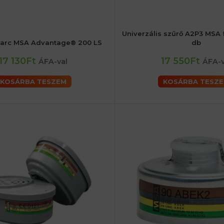
Univerzális szűrő A2P3 MSA
larc MSA Advantage® 200 LS
db
17 130Ft
17 550Ft
ÁFA-val
ÁFA-v
KOSÁRBA TESZEM
KOSÁRBA TESZ