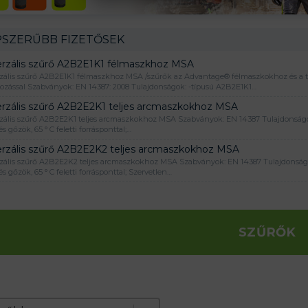
SZERŰBB FIZETŐSEK
erzális szűrő A2B2E1K1 félmaszkhoz MSA
zális szűrő A2B2E1K1 félmaszkhoz MSA /szűrők az Advantage® félmaszkokhoz és a t
kozással Szabványok: EN 14387: 2008 Tulajdonságok: -típusú A2B2E1K1…
erzális szűrő A2B2E2K1 teljes arcmaszkokhoz MSA
zális szűrő A2B2E2K1 teljes arcmaszkokhoz MSA Szabványok: EN 14387 Tulajdonságok
s gőzök, 65 ° C feletti forrásponttal;…
erzális szűrő A2B2E2K2 teljes arcmaszkokhoz MSA
zális szűrő A2B2E2K2 teljes arcmaszkokhoz MSA Szabványok: EN 14387 Tulajdonságok
s gőzök, 65 ° C feletti forrásponttal; Szervetlen…
SZŰRŐK
e produktov
t