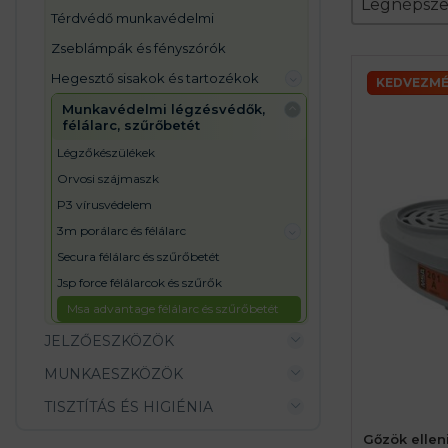
Sort conte
Legnépsz
térdvédő munkavédelmi
zseblámpák és fényszórók
hegesztő sisakok és tartozékok
KEDVEZMÉ
munkavédelmi légzésvédők,
félálarc, szűrőbetét
légzőkészülékek
orvosi szájmaszk
p3 vírusvédelem
3m porálarc és félálarc
secura félálarc és szűrőbetét
jsp force félálarcok és szűrők
msa advantage félálarc és szűrőbetét
JELZŐESZKÖZÖK
MUNKAESZKÖZÖK
TISZTÍTÁS ÉS HIGIÉNIA
Gőzök ellen