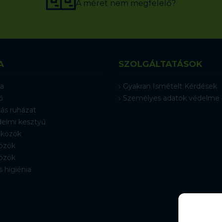
A méret nem megfelelő?
A
SZOLGÁLTATÁSOK
a
Gyakran Ismételt Kérdések
ő
Személyes adatok védelme
ás ruházat
elmi kesztyű
közök
özök
özök
s higiénia