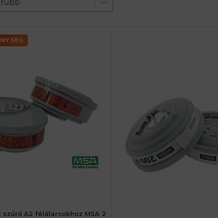
nt
erűbb
NY 56%
i szűrő A2 félálarcokhoz MSA 2