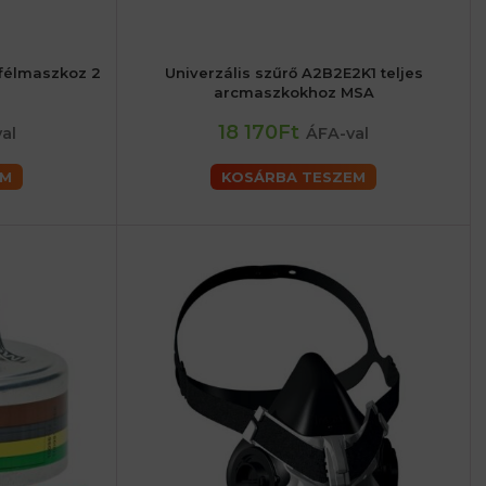
 félmaszkoz 2
Univerzális szűrő A2B2E2K1 teljes
arcmaszkokhoz MSA
18 170Ft
al
ÁFA-val
EM
KOSÁRBA TESZEM