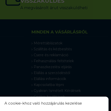
VISSZAKÜLDÉS
A megvásárolt árut visszaküldheti
MINDEN A VÁSÁRLÁSRÓL
Mérettáblázatok
Szállítás és kézbesítés
Csere és reklamáció
Felhasználási feltételek
Panaszkezelési eljárás
Elállás a szerződéstől
Elállási információk
Kapcsolatba lépni
Gyakran Ismételt Kérdések
Cookie-beállítások
A cookie-khoz való hozzájárulás kezelése