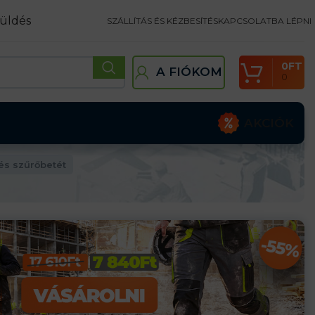
üldés
SZÁLLÍTÁS ÉS KÉZBESÍTÉS
KAPCSOLATBA LÉPNI
0
FT
A FIÓKOM
0
AKCIÓK
s szűrőbetét