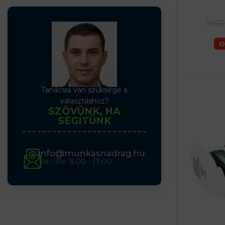
11 6
O
Tanácsra van szüksége a
választáshoz?
SZÖVÜNK, HA
SEGÍTÜNK
info@munkasnadrag.hu
Hé - Pé: 8:00 - 17:00