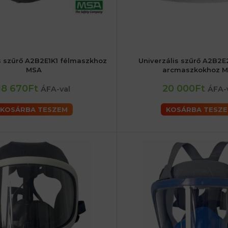
s szűrő A2B2E1K1 félmaszkhoz
Univerzális szűrő A2B2E2
MSA
arcmaszkokhoz 
18 670Ft
20 000Ft
ÁFA-val
ÁFA-
KOSÁRBA TESZEM
KOSÁRBA TESZ