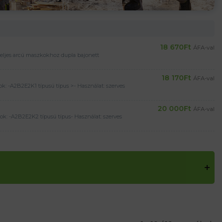
18 670
Ft
ÁFA-val
eljes arcú maszkokhoz dupla bajonett
18 170
Ft
ÁFA-val
: -A2B2E2K1 típusú típus >- Használat: szerves
20 000
Ft
ÁFA-val
: -A2B2E2K2 típusú típus- Használat: szerves