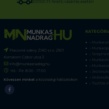
20000 Ft feletti vásárlás esetén
KATEGÓRI
Munkaruh
Munkacip
Pracovné odevy ZIKO s.r.o. 2901
Terepmint
Komárom Czibor utca 3
Munkavéd
info@munkasnadrag.hu
Munkaesz
Hé - Pé: 8:00 - 17:00
Jelzőeszk
Védőeszk
Kövessen minket
a közösségi hálózatokon
Tisztítás é