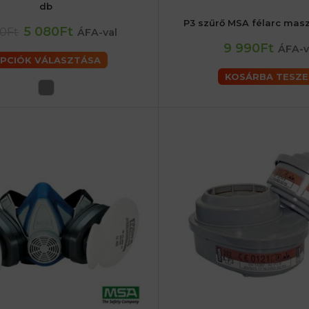
db
P3 szűrő MSA félarc mas
5 080Ft
00Ft
ÁFA-val
9 990Ft
ÁFA-v
PCIÓK VÁLASZTÁSA
KOSÁRBA TESZ