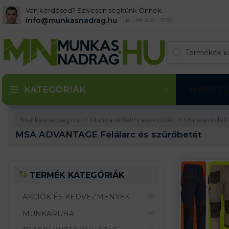
Van kérdésed? Szívesen segítünk Önnek.
info@munkasnadrag.hu
Hé - Pé: 8:00 - 17:00
KATEGÓRIÁK
MÉRETT
Munkasnadrag.hu
Munkavédelmi eszközök
Munkavédelmi
MSA ADVANTAGE Félálarc és szűrőbetét
TERMÉK KATEGÓRIÁK
AKCIÓK ÉS KEDVEZMÉNYEK
MUNKARUHA