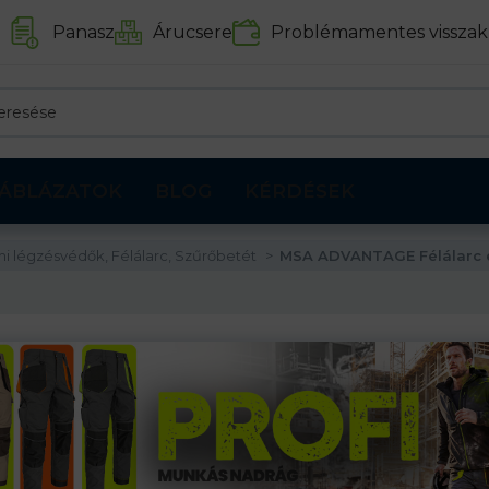
Panasz
Árucsere
Problémamentes visszak
ÁBLÁZATOK
BLOG
KÉRDÉSEK
 légzésvédők, Félálarc, Szűrőbetét
MSA ADVANTAGE Félálarc é