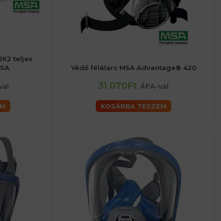
K2 teljes
MSA
Védő félálarc MSA Advantage® 420
31 070Ft
val
ÁFA-val
EM
KOSÁRBA TESZEM