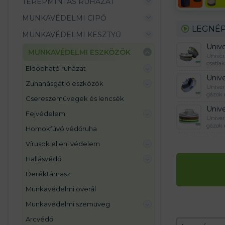
TEREPMINTÁS RUHÁZAT
MUNKAVÉDELMI CIPŐ
LEGNÉP
MUNKAVÉDELMI KESZTYŰ
Univ
MUNKAVÉDELMI ESZKÖZÖK
Univer
csatla
eldobható ruházat
Univ
zuhanásgátló eszközök
Univer
gázok é
csereszemüvegek és lencsék
Univ
fejvédelem
Univer
gázok é
homokfúvó védőruha
vírusok elleni védelem
hallásvédő
deréktámasz
munkavédelmi overál
munkavédelmi szemüveg
arcvédő
Zoradeni
Sort conten