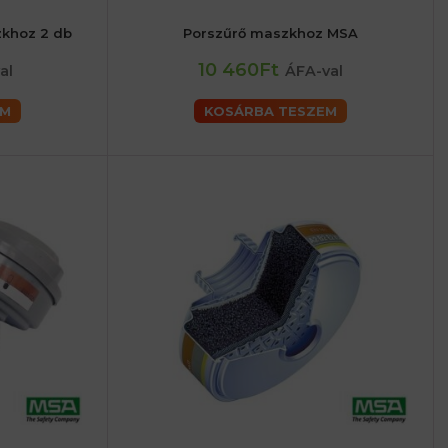
zkhoz 2 db
Porszűrő maszkhoz MSA
10 460Ft
al
ÁFA-val
EM
KOSÁRBA TESZEM