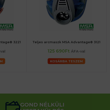
ntage® 3221
Teljes arcmaszk MSA Advantage® 3121
125 690Ft
val
ÁFA-val
EM
KOSÁRBA TESZEM
GOND NÉLKÜLI