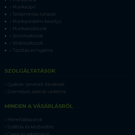
Munkacipő
Terepmintás ruházat
Munkavédelmi kesztyű
Munkaeszközök
Jelzőeszközök
Védőeszközök
Tisztítás és higiénia
SZOLGÁLTATÁSOK
Gyakran Ismételt Kérdések
Személyes adatok védelme
MINDEN A VÁSÁRLÁSRÓL
Mérettáblázatok
Szállítás és kézbesítés
Csere és reklamáció