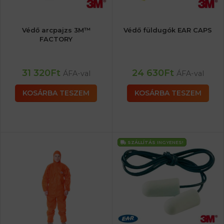
Védő arcpajzs 3M™
Védő füldugók EAR CAPS
FACTORY
31 320
Ft
24 630
Ft
ÁFA-val
ÁFA-val
KOSÁRBA TESZEM
KOSÁRBA TESZEM
SZÁLLÍTÁS
INGYENES!