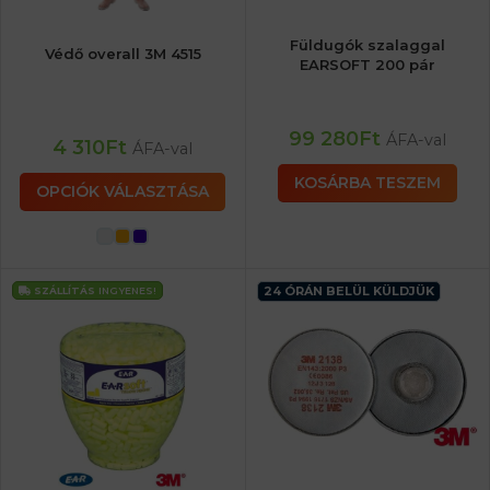
Füldugók szalaggal
Védő overall 3M 4515
EARSOFT 200 pár
99 280
Ft
ÁFA-val
4 310
Ft
ÁFA-val
KOSÁRBA TESZEM
OPCIÓK VÁLASZTÁSA
24 ÓRÁN BELÜL KÜLDJÜK
SZÁLLÍTÁS
INGYENES!