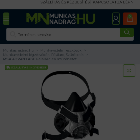
SZÁLLÍTÁS ÉS KÉZBESÍTÉS
KAPCSOLATBA LÉPNI
0
Munkasnadrag.hu
Munkavédelmi eszközök
Munkavédelmi légzésvédők, Félálarc, Szűrőbetét
MSA ADVANTAGE Félálarc és szűrőbetét
SZÁLLÍTÁS
INGYENES!
KA