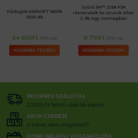
Szűrő 3M™ 2138 P3R
Füldugók EARSOFT NEON
részecskék és vírusok ellen
1000 db
2 db egy csomagban
54 830
Ft
8 710
Ft
ÁFA-val
ÁFA-val
KOSÁRBA TESZEM
KOSÁRBA TESZEM
INGYENES SZÁLLÍTÁS
20000 Ft feletti vásárlás esetén
ÁRUK CSERÉJE
A méret nem megfelelő?
GOND NÉLKÜLI VISSZAKÜLDÉS