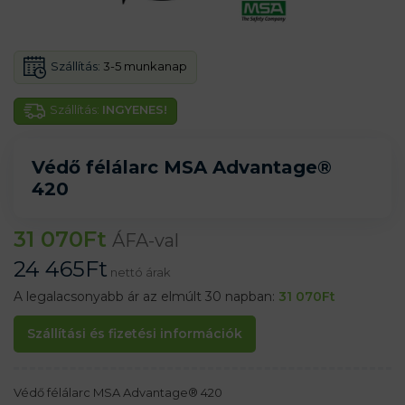
Szállítás:
3-5 munkanap
Szállítás:
INGYENES!
Védő félálarc MSA Advantage®
420
31 070
Ft
ÁFA-val
24 465
Ft
nettó árak
A legalacsonyabb ár az elmúlt 30 napban:
31 070
Ft
Szállítási és fizetési információk
Védő félálarc MSA Advantage® 420