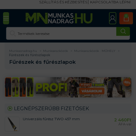
SZÁLLÍTÁS ÉS KÉZBESÍTÉS
KAPCSOLATBA LÉPNI
0
Munkasnadrag.hu
Munkaeszközök
Munkaeszközök · MŰHELY
Fűrészek és fűrészlapok
Fűrészek és fűrészlapok
LEGNÉPSZERŰBB FIZETŐSEK
Univerzális fűrész TWO 457 mm
2 460
Ft
ÁFA-val