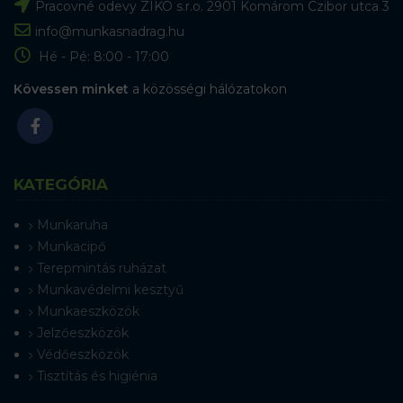
Pracovné odevy ZIKO s.r.o. 2901 Komárom Czibor utca 3
info@munkasnadrag.hu
Hé - Pé: 8:00 - 17:00
Kövessen minket
a közösségi hálózatokon
KATEGÓRIA
Munkaruha
Munkacipő
Terepmintás ruházat
Munkavédelmi kesztyű
Munkaeszközök
Jelzőeszközök
Védőeszközök
Tisztítás és higiénia