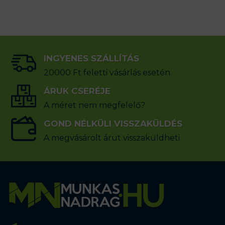
INGYENES SZÁLLÍTÁS
20000 Ft feletti vásárlás esetén
ÁRUK CSERÉJE
A méret nem megfelelő?
GOND NÉLKÜLI VISSZAKÜLDÉS
A megvásárolt árut visszaküldheti