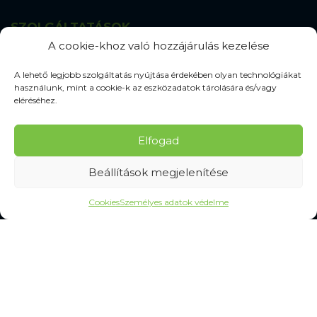
SZOLGÁLTATÁSOK
A cookie-khoz való hozzájárulás kezelése
Gyakran Ismételt Kérdések
A lehető legjobb szolgáltatás nyújtása érdekében olyan technológiákat
Személyes adatok védelme
használunk, mint a cookie-k az eszközadatok tárolására és/vagy
eléréséhez.
MINDEN A VÁSÁRLÁSRÓL
Elfogad
Mérettáblázatok
Szállítás és kézbesítés
Beállítások megjelenítése
Csere és reklamáció
Felhasználási feltételek
Cookies
Személyes adatok védelme
Panaszkezelési eljárás
Elállás a szerződéstől
Elállási információk
Kapcsolatba lépni
Gyakran Ismételt Kérdések
Cookie-beállítások