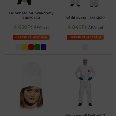
Eldobható munkakötény
98x70x40
Védő overall 3M 4520
4 650Ft
4 840Ft
ÁFA-val
ÁFA-val
OPCIÓK VÁLASZTÁSA
OPCIÓK VÁLASZTÁSA
Védőoverall DuPont™