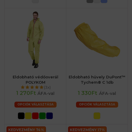
Eldobható védőoverál
Eldobható hüvely DuPont™
POLYKOM
Tychem® C 1db
(3x)
1 270Ft
1 330Ft
ÁFA-val
ÁFA-val
OPCIÓK VÁLASZTÁSA
OPCIÓK VÁLASZTÁSA
KEDVEZMÉNY 74%
KEDVEZMÉNY 17%