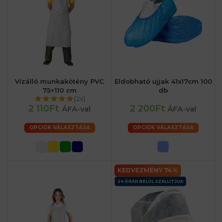
Vízálló munkakötény PVC
Eldobható ujjak 41x17cm 100
75×110 cm
db
(2x)
2 110Ft
2 200Ft
ÁFA-val
ÁFA-val
OPCIÓK VÁLASZTÁSA
OPCIÓK VÁLASZTÁSA
KEDVEZMÉNY 74%
24 ÓRÁN BELÜL SZÁLLÍTJUK