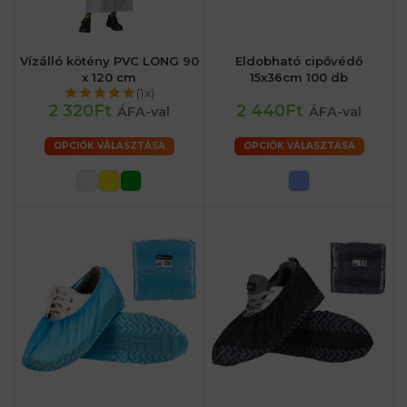
Vízálló kötény PVC LONG 90
Eldobható cipővédő
x 120 cm
15x36cm 100 db
(1x)
2 320Ft
2 440Ft
ÁFA-val
ÁFA-val
OPCIÓK VÁLASZTÁSA
OPCIÓK VÁLASZTÁSA