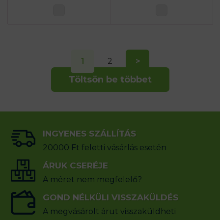
1
2
>
Töltsön be többet
INGYENES SZÁLLÍTÁS
20000 Ft feletti vásárlás esetén
ÁRUK CSERÉJE
A méret nem megfelelő?
GOND NÉLKÜLI VISSZAKÜLDÉS
A megvásárolt árut visszaküldheti