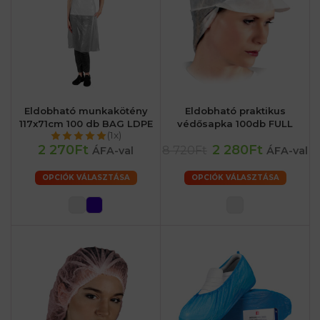
Eldobható munkakötény
Eldobható praktikus
117x71cm 100 db BAG LDPE
védősapka 100db FULL
(1x)
2 270Ft
2 280Ft
8 720Ft
ÁFA-val
ÁFA-val
OPCIÓK VÁLASZTÁSA
OPCIÓK VÁLASZTÁSA