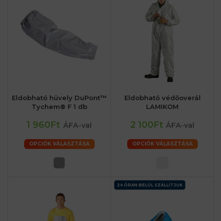
Eldobható hüvely DuPont™
Eldobható védőoverál
Tychem® F 1 db
LAMIKOM
1 960Ft
2 100Ft
ÁFA-val
ÁFA-val
OPCIÓK VÁLASZTÁSA
OPCIÓK VÁLASZTÁSA
24 ÓRÁN BELÜL SZÁLLÍTJUK