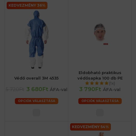
KEDVEZMÉNY 36%
Eldobható praktikus
Védő overall 3M 4535
védősapka 100 db PE
(1x)
3 680Ft
3 790Ft
5 720Ft
ÁFA-val
ÁFA-val
OPCIÓK VÁLASZTÁSA
OPCIÓK VÁLASZTÁSA
KEDVEZMÉNY 54%