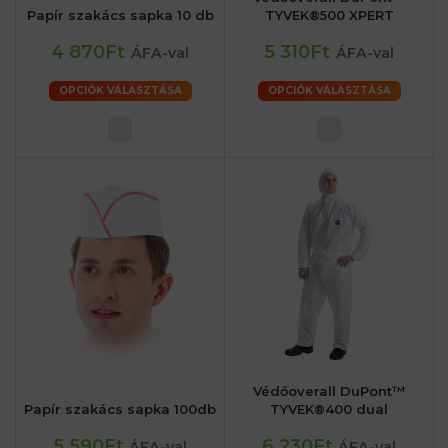
Papír szakács sapka 10 db
TYVEK®500 XPERT
4 870Ft
5 310Ft
ÁFA-val
ÁFA-val
OPCIÓK VÁLASZTÁSA
OPCIÓK VÁLASZTÁSA
Védőoverall DuPont™
Papír szakács sapka 100db
TYVEK®400 dual
5 590Ft
6 230Ft
ÁFA-val
ÁFA-val