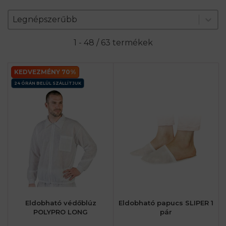
Zoradenie produktov
Sort content
Sort content
Legnépszerűbb
1 - 48 / 63 termékek
KEDVEZMÉNY 70%
24 ÓRÁN BELÜL SZÁLLÍTJUK
Eldobható védőblúz
Eldobható papucs SLIPER 1
POLYPRO LONG
pár