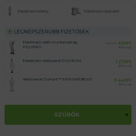
Eldobható kötény
Eldobható cipővédő
LEGNÉPSZERŰBB FIZETŐSEK
Eldobható védő munkanadrág
630
Ft
760
Ft
POLYPRO
ÁFA-val
Eldobható védőoverál POLYKOM
1 270
Ft
ÁFA-val
Védőoverall DuPont™ EASYSAFE®200
3 440
Ft
ÁFA-val
SZŰRŐK