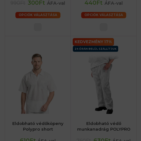
300Ft
440Ft
990Ft
ÁFA-val
ÁFA-val
OPCIÓK VÁLASZTÁSA
OPCIÓK VÁLASZTÁSA
KEDVEZMÉNY 17%
24 ÓRÁN BELÜL SZÁLLÍTJUK
Eldobható védőköpeny
Eldobható védő
Polypro short
munkanadrág POLYPRO
610Ft
630Ft
760Ft