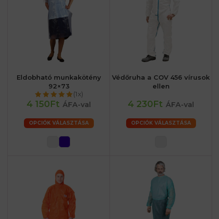
Eldobható munkakötény
Védőruha a COV 456 vírusok
92×73
ellen
(1x)
4 150Ft
4 230Ft
ÁFA-val
ÁFA-val
OPCIÓK VÁLASZTÁSA
OPCIÓK VÁLASZTÁSA