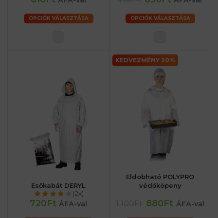
ÁFA-val
ÁFA-val
OPCIÓK VÁLASZTÁSA
OPCIÓK VÁLASZTÁSA
KEDVEZMÉNY 20%
Eldobható POLYPRO
Esőkabát DERYL
védőköpeny
(2x)
720Ft
880Ft
1 100Ft
ÁFA-val
ÁFA-val