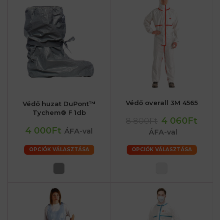
Védő overall 3M 4565
Védő huzat DuPont™
Tychem® F 1db
4 060Ft
8 800Ft
4 000Ft
ÁFA-val
ÁFA-val
OPCIÓK VÁLASZTÁSA
OPCIÓK VÁLASZTÁSA