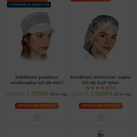
24 ÓRÁN BELÜL SZÁLLÍTJUK
Eldobható praktikus
Eldobható élelmiszer sapka
védőksapka 100 db HALF
100 db CLIP fehér
(1x)
1 770Ft
1 900Ft
6 890Ft
2 290Ft
ÁFA-val
ÁFA-val
OPCIÓK VÁLASZTÁSA
OPCIÓK VÁLASZTÁSA