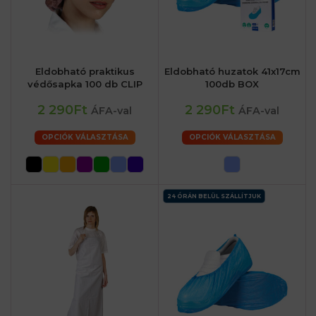
Eldobható praktikus
Eldobható huzatok 41x17cm
védősapka 100 db CLIP
100db BOX
2 290Ft
2 290Ft
ÁFA-val
ÁFA-val
OPCIÓK VÁLASZTÁSA
OPCIÓK VÁLASZTÁSA
24 ÓRÁN BELÜL SZÁLLÍTJUK