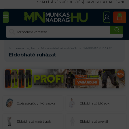
SZÁLLÍTÁS ÉS KÉZBESÍTÉS
KAPCSOLATBA LÉPNI
0
Munkasnadrag.hu
Munkavédelmi eszközök
Eldobható ruházat
Eldobható ruházat
Egészségügyi körsapka
Eldobható blúzok
Eldobható nadrágok
Eldobható overál