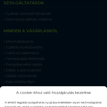
SZOLGÁLTATÁSOK
Gyakran Ismételt Kérdések
Személyes adatok védelme
MINDEN A VÁSÁRLÁSRÓL
Mérettáblázatok
Szállítás és kézbesítés
Csere és reklamáció
Felhasználási feltételek
Panaszkezelési eljárás
Elállás a szerződéstől
Elállási információk
Kapcsolatba lépni
Gyakran Ismételt Kérdések
A cookie-khoz való hozzájárulás kezelése
Cookie-beállítások
A lehető legjobb szolgáltatás nyújtása érdekében olyan technológiákat
használunk, mint a cookie-k az eszközadatok tárolására és/vagy