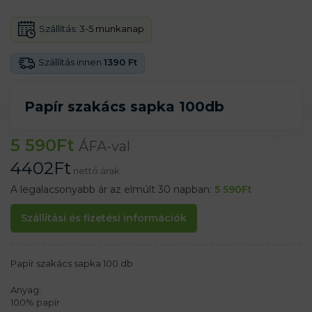
Szállítás:
3-5 munkanap
Szállítás innen
1390 Ft
Papír szakács sapka 100db
5 590
Ft
ÁFA-val
4402
Ft
nettó árak
A legalacsonyabb ár az elmúlt 30 napban:
5 590
Ft
Szállítási és fizetési információk
Papír szakács sapka 100 db
Anyag:
100% papír