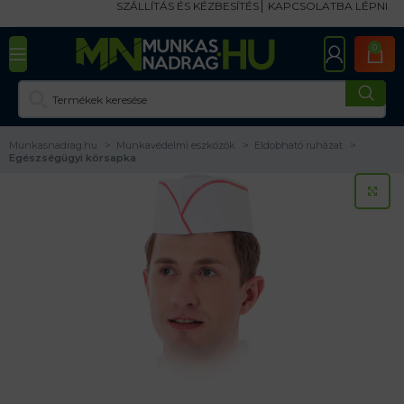
SZÁLLÍTÁS ÉS KÉZBESÍTÉS
KAPCSOLATBA LÉPNI
0
Munkasnadrag.hu
Munkavédelmi eszközök
Eldobható ruházat
Egészségügyi körsapka
KA