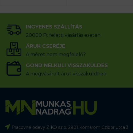
INGYENES SZÁLLÍTÁS
20000 Ft feletti vásárlás esetén
ÁRUK CSERÉJE
A méret nem megfelelő?
GOND NÉLKÜLI VISSZAKÜLDÉS
A megvásárolt árut visszaküldheti
Pracovné odevy ZIKO s.r.o. 2901 Komárom Czibor utca 3