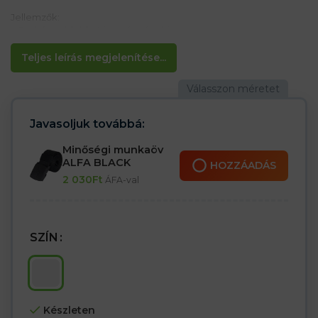
Jellemzők:
– Szakács eldobható papírcsónakja
– Éttermekben és cukrászdákban használják
– 100 darab egy csomagban
Teljes leírás megjelenítése...
Javasoljuk továbbá:
Minőségi munkaöv
ALFA BLACK
HOZZÁADÁS
2 030
Ft
ÁFA-val
SZÍN
Készleten