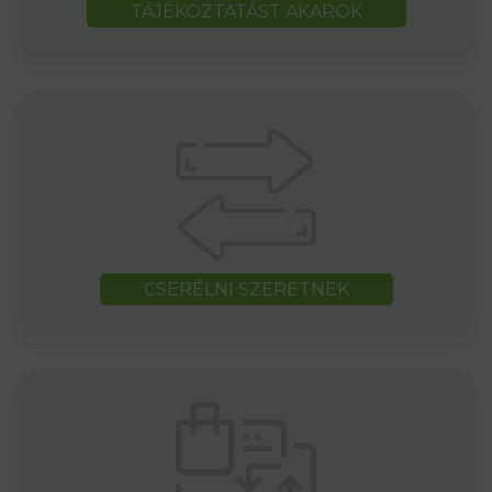
TÁJÉKOZTATÁST AKAROK
CSERÉLNI SZERETNEK