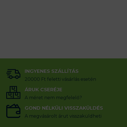
INGYENES SZÁLLÍTÁS
20000 Ft feletti vásárlás esetén
ÁRUK CSERÉJE
A méret nem megfelelő?
GOND NÉLKÜLI VISSZAKÜLDÉS
A megvásárolt árut visszaküldheti