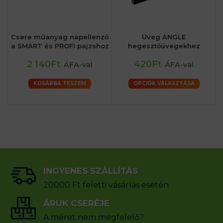
Csere műanyag napellenző
Üveg ANGLE
a SMART és PROFI pajzshoz
hegesztőüvegekhez
2 140Ft
420Ft
ÁFA-val
ÁFA-val
KOSÁRBA TESZEM
OPCIÓK VÁLASZTÁSA
INGYENES SZÁLLÍTÁS
20000 Ft feletti vásárlás esetén
ÁRUK CSERÉJE
A méret nem megfelelő?