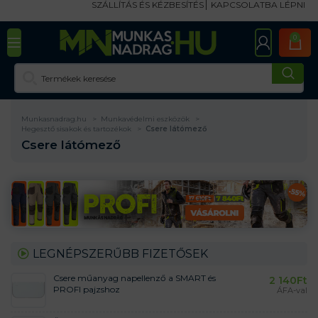
SZÁLLÍTÁS ÉS KÉZBESÍTÉS
KAPCSOLATBA LÉPNI
0
Munkasnadrag.hu
Munkavédelmi eszközök
Hegesztő sisakok és tartozékok
Csere látómező
Csere látómező
LEGNÉPSZERŰBB FIZETŐSEK
Csere műanyag napellenző a SMART és
2 140
Ft
PROFI pajzshoz
ÁFA-val