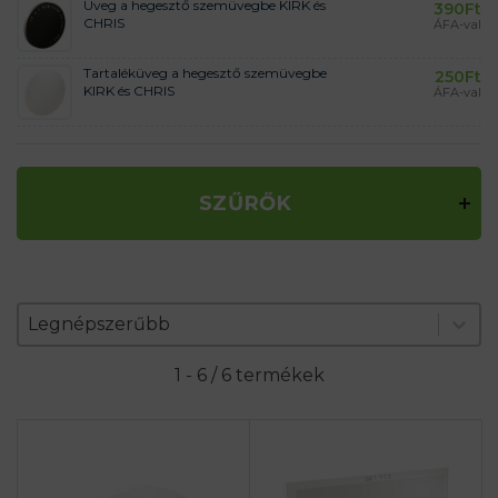
Üveg a hegesztő szemüvegbe KIRK és
390
Ft
CHRIS
ÁFA-val
Tartaléküveg a hegesztő szemüvegbe
250
Ft
KIRK és CHRIS
ÁFA-val
SZŰRŐK
Zoradenie produktov
Sort content
Sort content
Legnépszerűbb
1 - 6 / 6 termékek