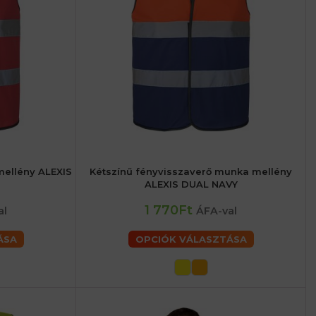
mellény ALEXIS
Kétszínű fényvisszaverő munka mellény
6 (XL) férfiaké
48 (M) férfiaké
52 (L) férfiaké
56 (XL) férfiaké
ALEXIS DUAL NAVY
férfiaké
60 (2XL) férfiaké
62 (3XL) férfiaké
1 770Ft
al
ÁFA-val
ÁSA
OPCIÓK VÁLASZTÁSA