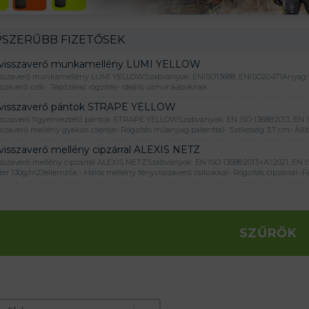
SZERŰBB FIZETŐSEK
visszaverő munkamellény LUMI YELLOW
sszaverő munkamellény LUMI YELLOWSzabványok: ENISO13688, ENISO20471Anyag:100%
sszaverő csík- Tépőzáras rögzítés- Ideális útmunkásoknak
visszaverő pántok STRAPE YELLOW
sszaverő figyelmeztető pántok STRAPE YELLOWSzabványok: EN ISO 13688:2013, EN 13
sszaverő mellény gyakori cseréje- Rögzítés műanyag patenttal- Szélesség 3,7 cm- Állí
visszaverő mellény cipzárral ALEXIS NETZ
sszaverő mellény cipzárral ALEXIS NETZSzabványok: EN ISO 13688:2013+A1:2021, EN IS
zter 130g/m2Jellemzők:- Hálós mellény fényvisszaverő csíkokkal- Rögzítés cipzárral-
SZŰRŐK
e produktov
t