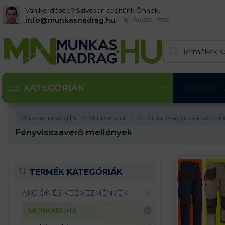
Van kérdésed? Szívesen segítünk Önnek.
info@munkasnadrag.hu
Hé - Pé: 8:00 - 17:00
KATEGÓRIÁK
MÉRETT
Munkasnadrag.hu
Munkaruha
Jól láthatósági ruházat
F
Fényvisszaverő mellények
TERMÉK KATEGÓRIÁK
AKCIÓK ÉS KEDVEZMÉNYEK
MUNKARUHA