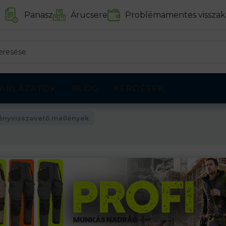
Panasz
Árucsere
Problémamentes visszak
ÁBLÁZATOK
BLOG
KÉRDÉSEK
ényvisszaverő mellények