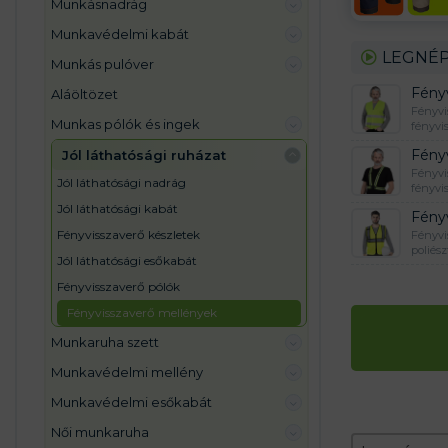
munkásnadrág
munkavédelmi kabát
LEGNÉP
munkás pulóver
Fény
aláöltözet
Fényvi
munkas pólók és ingek
fényvi
Fény
jól láthatósági ruházat
Fényvi
jól láthatósági nadrág
fényvi
jól láthatósági kabát
Fény
fényvisszaverő készletek
Fényvi
poliés
jól láthatósági esőkabát
fényvisszaverő pólók
fényvisszaverő mellények
munkaruha szett
munkavédelmi mellény
munkavédelmi esőkabát
női munkaruha
Zoradeni
Sort conten