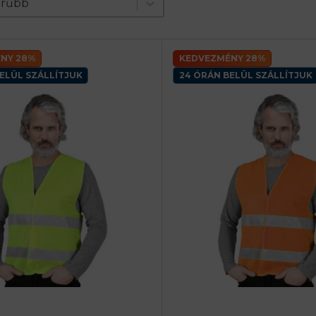
nt
erűbb
NY 28%
KEDVEZMÉNY 28%
ELÜL SZÁLLÍTJUK
24 ÓRÁN BELÜL SZÁLLÍTJUK