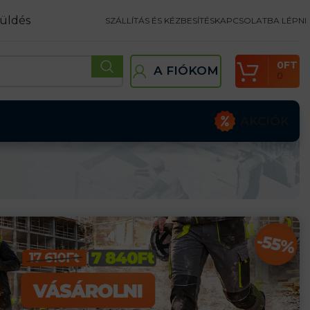
üldés
SZÁLLÍTÁS ÉS KÉZBESÍTÉS
KAPCSOLATBA LÉPNI
0
FT
A FIÓKOM
0
AKCIÓK