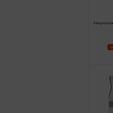
Fényvissz
O