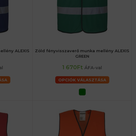
ellény ALEXIS
Zöld fényvisszaverő munka mellény ALEXIS
6 (XL) férfiaké
48 (M) férfiaké
52 (L) férfiaké
56 (XL) férfiaké
GREEN
férfiaké
60 (2XL) férfiaké
62 (3XL) férfiaké
1 670Ft
al
ÁFA-val
ÁSA
OPCIÓK VÁLASZTÁSA