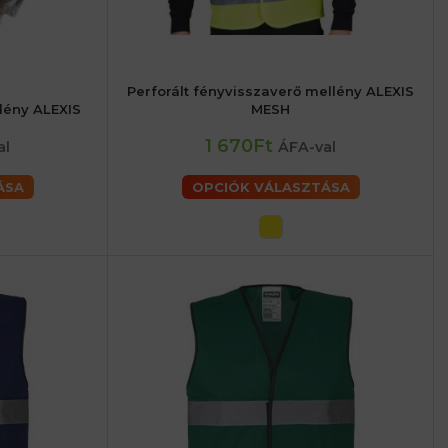
Perforált fényvisszaverő mellény ALEXIS
48 (M) férfiaké
62 (3XL) férfiaké
lény ALEXIS
MESH
6 (XL) férfiaké
64 (4XL) férfiaké
1 670Ft
al
ÁFA-val
ÁSA
OPCIÓK VÁLASZTÁSA