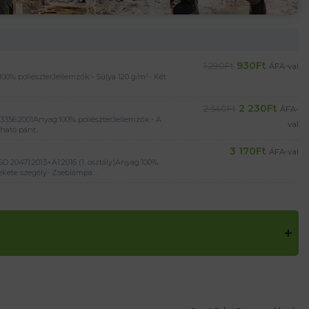
930
Ft
1 290
Ft
ÁFA-val
 poliészterJellemzők:- Súlya 120 g/m²- Két
2 230
Ft
2 540
Ft
ÁFA-
356:2001Anyag:100% poliészterJellemzők:- A
val
tható pánt…
3 170
Ft
ÁFA-val
O 20471:2013+A1:2016 (1. osztály)Anyag:100%
 Fekete szegély- Zseblámpa…