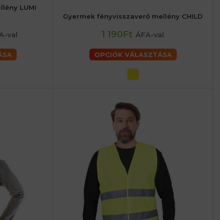
llény LUMI
52 (L) férfiaké
Gyermek fényvisszaverő mellény CHILD
62 (3XL) férfiaké
1 190Ft
A-val
ÁFA-val
ÁSA
OPCIÓK VÁLASZTÁSA