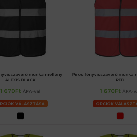
nyvisszaverő munka mellény
Piros fényvisszaverő munka 
iaké
52 (L) férfiaké
56 (XL) férfiaké
48 (M) férfiaké
52 (L) férfiaké
5
ALEXIS BLACK
RED
2XL) férfiaké
62 (3XL) férfiaké
60 (2XL) férfiaké
62 (3XL) 
1 670Ft
1 670Ft
ÁFA-val
ÁFA-v
PCIÓK VÁLASZTÁSA
OPCIÓK VÁLASZT