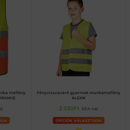
unka mellény
Fényvisszaverő gyermek munkamellény
6 (XL) férfiaké
gyerekeknek (S) 116 cm
 ORANGE
ALEXIK
férfiaké
2 030Ft
al
ÁFA-val
ÁSA
OPCIÓK VÁLASZTÁSA