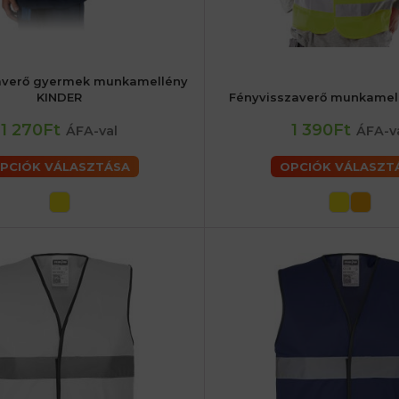
averő gyermek munkamellény
KINDER
Fényvisszaverő munkamel
48 (M) férfiaké
52 (L) férfiaké
5
60 (2XL) férfiaké
62 (3XL) férfiaké
1 270Ft
1 390Ft
ÁFA-val
ÁFA-v
66 (5XL) férfiaké
PCIÓK VÁLASZTÁSA
OPCIÓK VÁLASZT