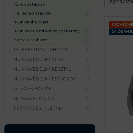
Sort conte
Legnépsz
övek és táskák
téli és nyári sapkák
munkaruha overál
KEDVEZMÉ
munkavédelmi köpeny és kötény
24 ÓRÁN B
speciális ruházat
TEREPMINTÁS RUHÁZAT
MUNKAVÉDELMI CIPŐ
MUNKAVÉDELMI KESZTYŰ
MUNKAVÉDELMI ESZKÖZÖK
JELZŐESZKÖZÖK
MUNKAESZKÖZÖK
TISZTÍTÁS ÉS HIGIÉNIA