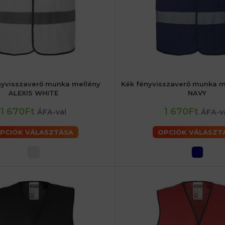
nyvisszaverő munka mellény
Kék fényvisszaverő munka m
iaké
52 (L) férfiaké
56 (XL) férfiaké
48 (M) férfiaké
52 (L) férfiaké
5
ALEXIS WHITE
NAVY
2XL) férfiaké
62 (3XL) férfiaké
60 (2XL) férfiaké
62 (3XL) 
1 670Ft
1 670Ft
ÁFA-val
ÁFA-v
PCIÓK VÁLASZTÁSA
OPCIÓK VÁLASZT