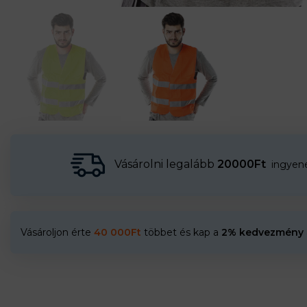
Vásárolni legalább
20000Ft
ingyenes
Vásároljon érte
40 000
Ft
többet és kap a
2% kedvezmény