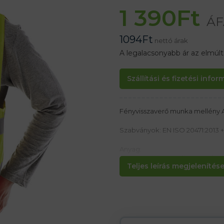
1 390
Ft
ÁF
1094
Ft
nettó árak
A legalacsonyabb ár az elmúl
Szállítási és fizetési info
Fényvisszaverő munka mellény 
Szabványok: EN ISO 20471:2013 + 
Anyag:
– 100% poliészter súlya 120 g/m2
Teljes leírás megjelenítése.
Jellemzők
– Figyelmeztető mellény két vízs
– Tépőzáras rögzítés
– Ideális útmunkásoknak