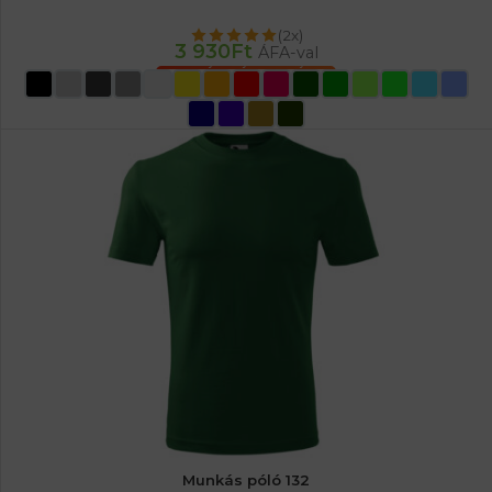
(2x)
3 930
Ft
ÁFA-val
OPCIÓK VÁLASZTÁSA
Munkás póló 132