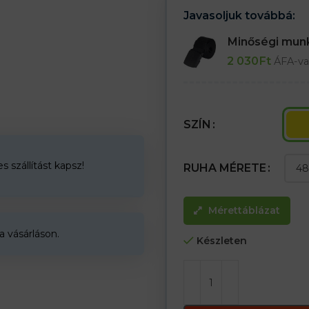
Javasoljuk továbbá:
Minőségi mu
2 030
Ft
ÁFA-va
SZÍN
 szállítást kapsz!
RUHA MÉRETE
Mérettáblázat
a vásárláson.
Készleten