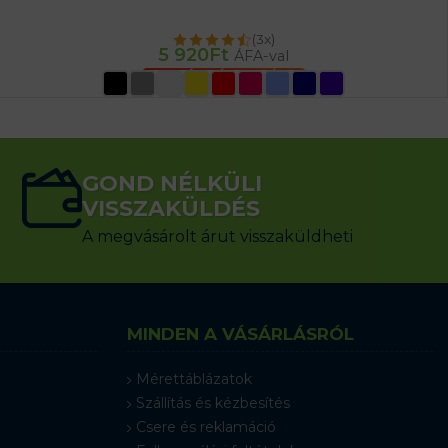
(3x)
5 920
Ft
ÁFA-val
OPCIÓK VÁLASZTÁSA
GOND NÉLKÜLI
VISSZAKÜLDÉS
A megvásárolt árut visszaküldheti
MINDEN A VÁSÁRLÁSRÓL
Mérettáblázatok
Szállítás és kézbesítés
Csere és reklamáció