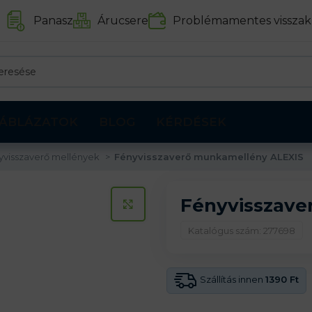
Panasz
Árucsere
Problémamentes visszak
ÁBLÁZATOK
BLOG
KÉRDÉSEK
yvisszaverő mellények
Fényvisszaverő munkamellény ALEXIS
Fényvisszave
KATTINTS A KINAGYÍTÁSHOZ
Katalógus szám: 277698
Szállítás innen
1390 Ft