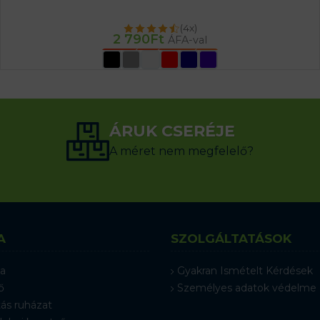
(4x)
2 790
Ft
ÁFA-val
OPCIÓK VÁLASZTÁSA
ÁRUK CSERÉJE
A méret nem megfelelő?
A
SZOLGÁLTATÁSOK
a
Gyakran Ismételt Kérdések
ő
Személyes adatok védelme
ás ruházat