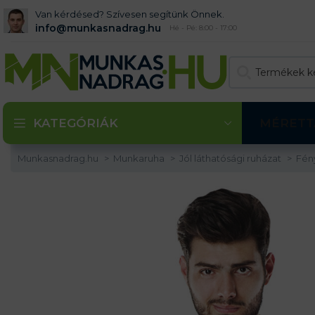
Van kérdésed? Szívesen segítünk Önnek.
info@munkasnadrag.hu
Hé - Pé: 8:00 - 17:00
KATEGÓRIÁK
MÉRETT
Munkasnadrag.hu
Munkaruha
Jól láthatósági ruházat
Fén