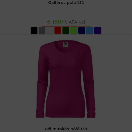
Galléros póló 212
6 180
Ft
ÁFA-val
OPCIÓK VÁLASZTÁSA
Női munkás póló 139