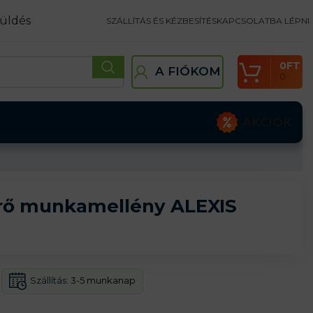
üldés
SZÁLLÍTÁS ÉS KÉZBESÍTÉS
KAPCSOLATBA LÉPNI
0
FT
A FIÓKOM
0
AKCIÓK
rő munkamellény ALEXIS
Szállítás:
3-5 munkanap