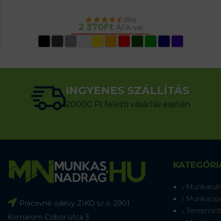
(8x)
2 370
Ft
ÁFA-val
OPCIÓK VÁLASZTÁSA
INGYENES SZÁLLÍTÁS
20000 Ft feletti vásárlás esetén
KATEGÓRI
Munkaruh
Munkacip
Pracovné odevy ZIKO s.r.o. 2901
Terepmint
Komárom Czibor utca 3