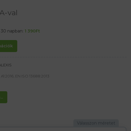
A-val
t 30 napban:
1 390
Ft
rmációk
ALEXIS
A1:2016, EN ISO 13688:2013
..
zintes fényvisszaverő csíkkal.