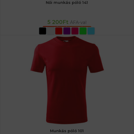
Női munkás póló 141
5 200
Ft
ÁFA-val
OPCIÓK VÁLASZTÁSA
Munkás póló 101