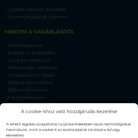
Gyakran Ismételt Kérdések
Személyes adatok védelme
MINDEN A VÁSÁRLÁSRÓL
Mérettáblázatok
Szállítás és kézbesítés
Csere és reklamáció
Felhasználási feltételek
Panaszkezelési eljárás
Elállás a szerződéstől
Elállási információk
Kapcsolatba lépni
Gyakran Ismételt Kérdések
A cookie-khoz való hozzájárulás kezelése
Cookie-beállítások
A lehető legjobb szolgáltatás nyújtása érdekében olyan technológiákat
használunk, mint a cookie-k az eszközadatok tárolására és/vagy
eléréséhez.