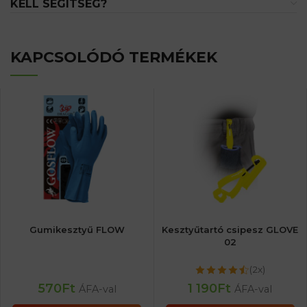
KELL SEGÍTSÉG?
KAPCSOLÓDÓ TERMÉKEK
Gumikesztyű FLOW
Kesztyűtartó csipesz GLOVE
02
(2x)
570
Ft
1 190
Ft
ÁFA-val
ÁFA-val