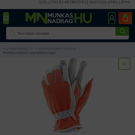
SZÁLLÍTÁS ÉS KÉZBESÍTÉS
KAPCSOLATBA LÉPNI
0
Munkasnadrag.hu
Munkavédelmi kesztyű
Munkavédelmi szerelőkesztyű
KA