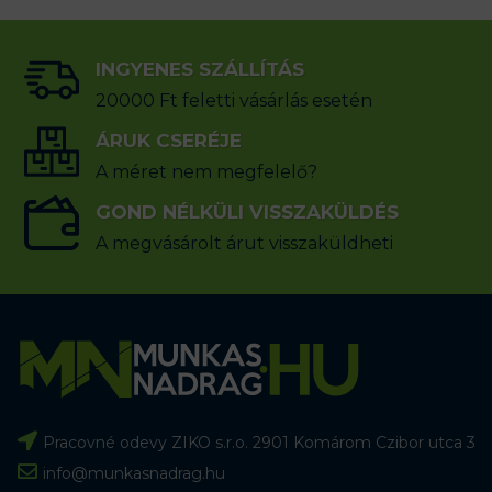
INGYENES SZÁLLÍTÁS
20000 Ft feletti vásárlás esetén
ÁRUK CSERÉJE
A méret nem megfelelő?
GOND NÉLKÜLI VISSZAKÜLDÉS
A megvásárolt árut visszaküldheti
Pracovné odevy ZIKO s.r.o. 2901 Komárom Czibor utca 3
info@munkasnadrag.hu