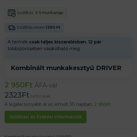
Szállítás:
3-5 munkanap
Szállítás innen
1390 Ft
A termék
csak teljes kiszerelésben
,
12 pár
többszörösében vásárolható meg.
Kombinált munkakesztyű DRIVER
2 950
Ft
ÁFA-val
2323
Ft
nettó árak
A legalacsonyabb ár az elmúlt 30 napban:
2 950
Ft
Szállítási és fizetési információk
Kombinált munkakesztyű DRIVER