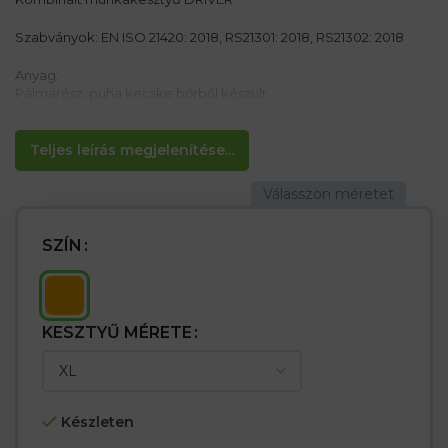
Szabványok: EN ISO 21420: 2018, RS21301: 2018, RS21302: 2018
Anyag:
Pálmarész, puha kecske bőrből készült
Fluoreszkáló elasztikus kötött felső
Jellemzők:
Teljes leírás megjelenítése...
– Pálma rész, amely egy bőrdarabból készül.
– Ideális a járművezetők és a közúti felhasználók számára
– A csuklóban lévő rugalmas sávnak köszönhetően tökéletesen
ragaszkodnak a kézhez, és megóvják a szél vagy a kis
részecskéket, amelyek belépnek
SZÍN
– A nagyobb csomag 12 tartalmaz. Párok
KESZTYŰ MÉRETE
Készleten