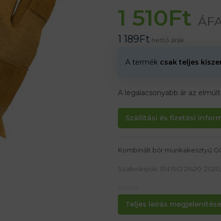
1 510
Ft
ÁFA
1 189
Ft
nettó árak
A termék
csak teljes kisz
A legalacsonyabb ár az elmúl
Szállítási és fizetési info
Kombinált bőr munkakesztyű 
Szabványok: EN ISO 21420: 2020,
Anyag:
Kiváló minőségű osztott tehénb
Teljes leírás megjelenítése.
Jellemzők: