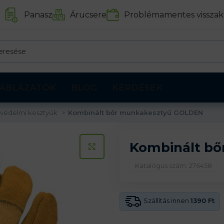
Panasz
Árucsere
Problémamentes visszak
ÁBLÁZATOK
BLOG
KÉRDÉSEK
védelmi kesztyűk
Kombinált bőr munkakesztyű GOLDEN
Kombinált b
KATTINTS A KINAGYÍTÁSHOZ
Katalógus szám: 276458
Szállítás innen
1390 Ft