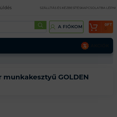
üldés
SZÁLLÍTÁS ÉS KÉZBESÍTÉS
KAPCSOLATBA LÉPNI
0
FT
A FIÓKOM
0
AKCIÓK
őr munkakesztyű GOLDEN