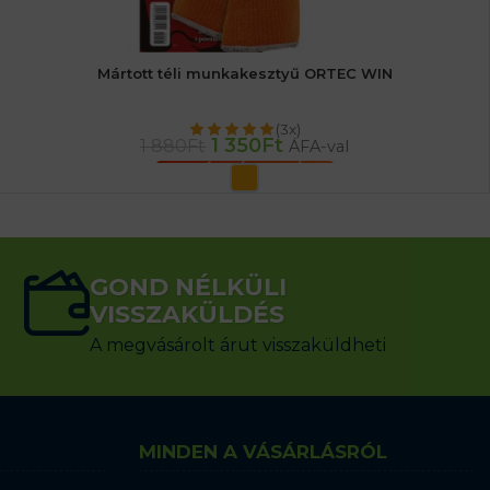
Mártott téli munkakesztyű ORTEC WIN
(3x)
1 350
Ft
1 880
Ft
ÁFA-val
OPCIÓK VÁLASZTÁSA
GOND NÉLKÜLI
VISSZAKÜLDÉS
A megvásárolt árut visszaküldheti
MINDEN A VÁSÁRLÁSRÓL