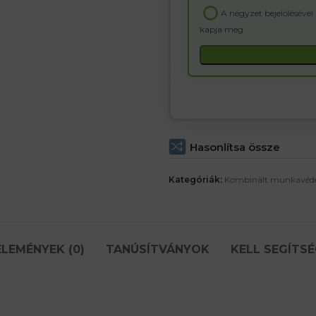
email
A négyzet bejelölésével
address
kapja meg
to
join
the
waitlist
for
this
product
Hasonlítsa össze
Kategóriák:
Kombinált munkavéde
LEMÉNYEK (0)
TANÚSÍTVÁNYOK
KELL SEGÍTSÉ