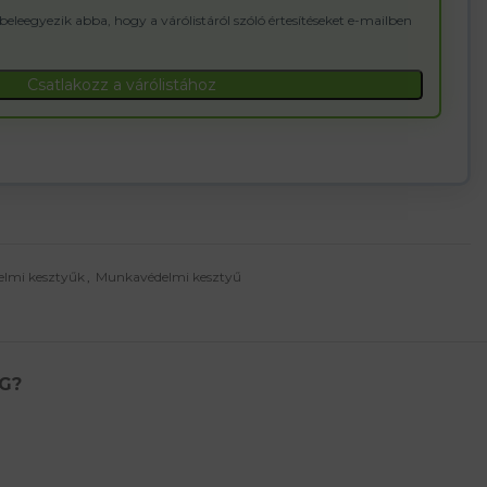
 beleegyezik abba, hogy a várólistáról szóló értesítéseket e-mailben
Csatlakozz a várólistához
lmi kesztyűk
,
Munkavédelmi kesztyű
G?