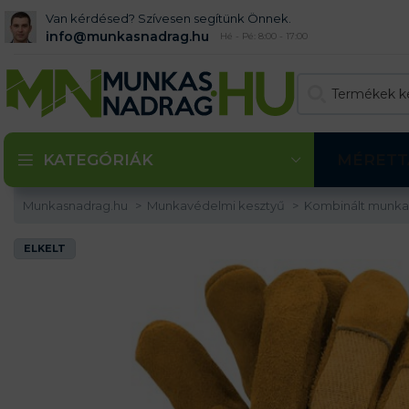
Van kérdésed? Szívesen segítünk Önnek.
info@munkasnadrag.hu
Hé - Pé: 8:00 - 17:00
KATEGÓRIÁK
MÉRETT
Munkasnadrag.hu
Munkavédelmi kesztyű
Kombinált munka
ELKELT