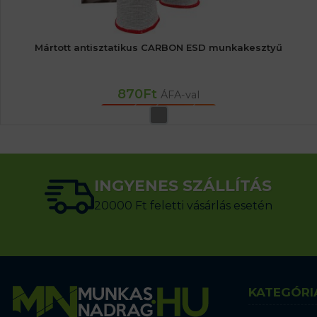
Mártott antisztatikus CARBON ESD munkakesztyű
870
Ft
ÁFA-val
OPCIÓK VÁLASZTÁSA
INGYENES SZÁLLÍTÁS
20000 Ft feletti vásárlás esetén
KATEGÓRI