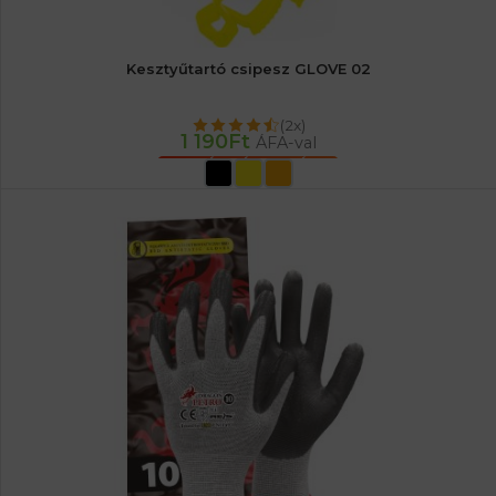
Kesztyűtartó csipesz GLOVE 02
(2x)
1 190
Ft
ÁFA-val
OPCIÓK VÁLASZTÁSA