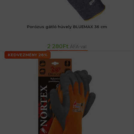
Porózus gátló hüvely BLUEMAX 36 cm
2 280
Ft
ÁFA-val
KOSÁRBA TESZEM
KEDVEZMÉNY 28%