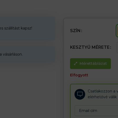
– Pálma alkatrész dupla bőrrel 
– megerősített mandzsetta
– Belső bélés, amely növeli a k
– normál mechanikai munkához m
– Ideális olyan tárgyak hordozá
például fémrudakra
 szállítást kapsz!
SZÍN
KESZTYŰ MÉRETE
a vásárláson.
Mérettáblázat
Elfogyott
Csatlakozzon a v
elérhetővé válik
Enter
your