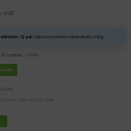
-val
erelésben
,
12 pár
többszörösében vásárolható meg.
t 30 napban:
1 510
Ft
rmációk
GOLDEN
 RS21301: 2018, RS21302: 2018
őrből készül
..