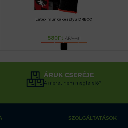
Latex munkakesztyű DRECO
880
Ft
ÁFA-val
OPCIÓK VÁLASZTÁSA
ÁRUK CSERÉJE
A méret nem megfelelő?
A
SZOLGÁLTATÁSOK