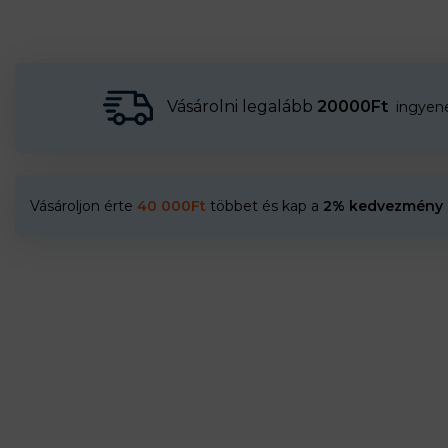
Vásárolni legalább
20000Ft
ingyenes
Vásároljon érte
40 000
Ft
többet és kap a
2% kedvezmény