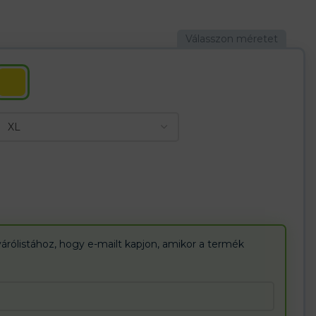
megerősítve
ényelmet
egfelelő – Az építőiparban és a nehéZipsarban használják
sára, amelyek nagy nyomást gyakorolnak a kesztyű belsejére,
árólistához, hogy e-mailt kapjon, amikor a termék