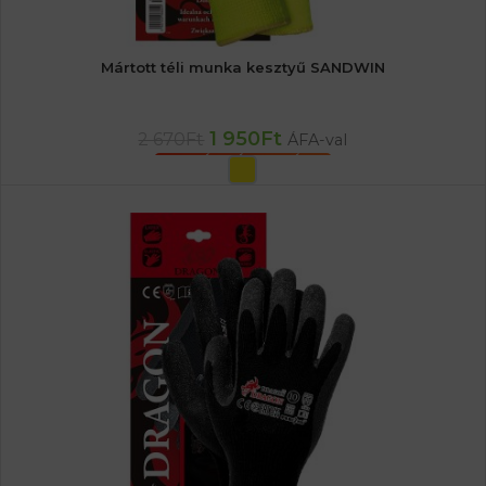
Mártott téli munka kesztyű SANDWIN
1 950
Ft
2 670
Ft
ÁFA-val
OPCIÓK VÁLASZTÁSA