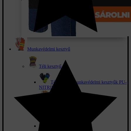
Munkavédelmi kesztyű
Téli kesztyű
Téli mártott munkavédelmi kesztyűk PU-
NITRIL-LATEX
Bőr téli kesztyűk
Bélelt kombinált kesztyűk
Szabadidős téli