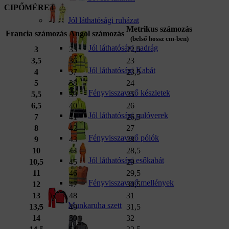
CIPŐMÉRET
Jól láthatósági ruházat
Metrikus számozás
Francia számozás
Angol számozás
(belső hossz cm-ben)
Jól láthatósági nadrág
3
35
22,5
3,5
36
23
Jól láthatósági Kabát
4
37
23,5
5
38
24
Fényvisszaverő készletek
5,5
39
25
6,5
40
26
Jól láthatósági pulóverek
7
41
26,5
8
42
27
Fényvisszaverő pólók
9
43
28
10
44
28,5
Jól láthatósági esőkabát
10,5
45
29
11
46
29,5
Fényvisszaverő mellények
12
47
30,5
13
48
31
Munkaruha szett
13,5
49
31,5
14
50
32