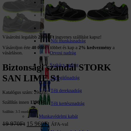
Derekas nadrág
Kantáros nadrág
Álcázás nadrág
Vásárolni legalább
20000Ft
ingyenes szállítást kapsz!
Női munkásnadrág
Vásároljon érte
40 000
Ft
többet és kap a
2% kedvezmény
a
Orvosi nadrág
vásárláson.
Biztonsági szandál STORK
Szakács nadrág
SAN LIME S1
Melegítőnadrág
Téli dereknadrág
Katalógus szám: 294197
Szállítás innen
1390 Ft
Téli kertésznadrág
Szállítás:
3-5 munkanap
Munkavédelmi kabát
19 970
Ft
15 960
Ft
ÁFA-val