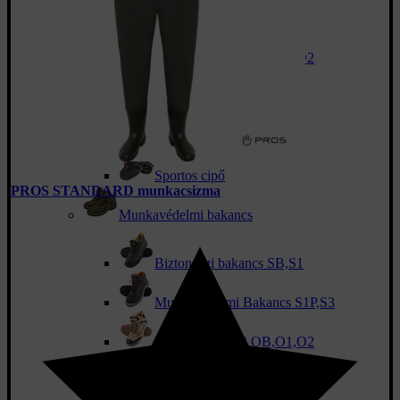
Munkavédelmi cipő
Védelem nélküli OB,O1,O2
Biztonsági cipő SB,S1
Biztonsági cipő S1P,S3
Sportos cipő
PROS STANDARD munkacsizma
Munkavédelmi bakancs
Biztonsági bakancs SB,S1
Munkavédelmi Bakancs S1P,S3
Védelem nélküli OB,O1,O2
Sportos munkacipő