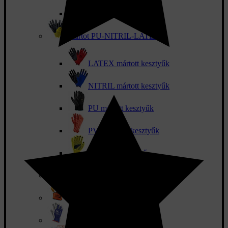
Téli kötött kesztyűk
Mártot PU-NITRIL-LATEX
LATEX mártott kesztyűk
NITRIL mártott kesztyűk
PU mártott kesztyűk
PVC mártott kesztyűk
Pöttyözött kesztyű
Bőr kesztyűk
Kombinált kesztyűk
Szerelőkesztyű