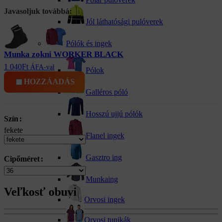
Javasoljuk továbbá:
Jól láthatósági pulóverek
Pólók és ingek
Munka zokni WORKER BLACK
1 040
Ft
ÁFA-val
Pólok
HOZZÁADÁS
Galléros póló
Hosszú ujjú pólók
Szín
fekete
Flanel ingek
Gasztro ing
Cipőméret
Munkaing
Veľkosť obuvi
Orvosi ingek
Orvosi tunikák