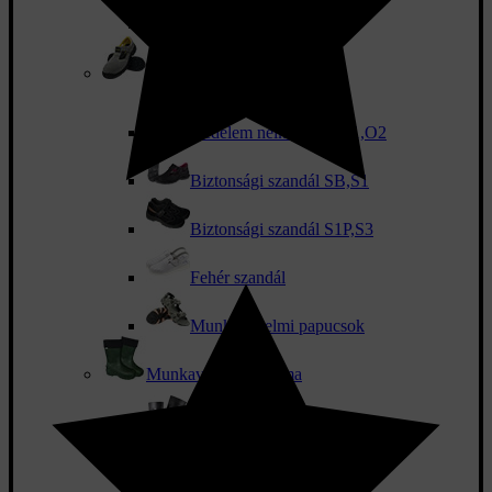
Sport boka
Munkavédelmi szandál
Védelem nélküli OB,O1,O2
Biztonsági szandál SB,S1
Biztonsági szandál S1P,S3
Fehér szandál
Munkavédelmi papucsok
Munkavédelmi csizma
Védelem nélküli OB,O4
Biztonsági csizma S4,S5