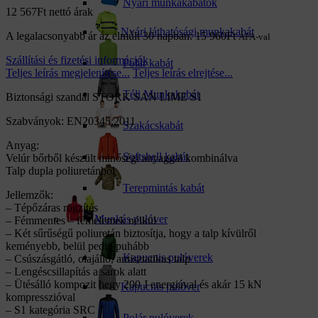
Nyári munkakabátok
12 567
Ft
nettó árak
Nyári láthatósági munkakabát
A legalacsonyabb ár az elmúlt 30 napban:
15 960
Ft
ÁFA-val
Szállítási és fizetési információk
Polár kabát
Teljes leírás megjelenítése...
Teljes leírás elrejtése...
Téli Munkakabát
Biztonsági szandál STORK SAN LIME S1
Szabványok: EN20345:2011
Szakácskabát
Anyag:
Softshell kabát
Velúr bőrből készült minőségi anyaggal kombinálva
Talp dupla poliuretánból
Terepmintás kabát
Jellemzők:
– Tépőzáras rögzítés
Munkás pulóver
– Fémmentes – fémelemek nélkül
– Két sűrűségű poliuretán biztosítja, hogy a talp kívülről
keményebb, belül pedig puhább
Kapucnis pulóverek
– Csúszásgátló, olajálló, antisztatikus talp
– Lengéscsillapítás a sarok alatt
– Ütésálló kompozit hegy 200 J energiával és akár 15 kN
Kapucnis pulóver
kompresszióval
– S1 kategória SRC
Polár pulóverek