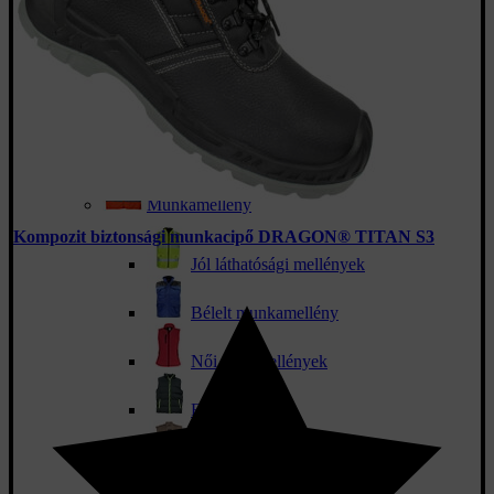
Szakács sapkák
Kalapok
Kendők és sálak
Aláöltözet
Munkamellény
Kompozit biztonsági munkacipő DRAGON® TITAN S3
Jól láthatósági mellények
Bélelt munkamellény
Női sportmellények
Férfi sportok
Nyári mellények