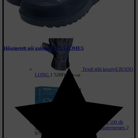
ANSELL kesztyű
ELADÓ A KATEGÓRIÁBAN
Hőszigetelt női galosok EVA SZŐMES
Textil télii kesztyű RODO
LONG
1 520
Ft
ÁFA-val
Nitril kesztyű 100 db
MERCATOR Nitrylex® BASIC púdermentes
2
970
Ft
ÁFA-val