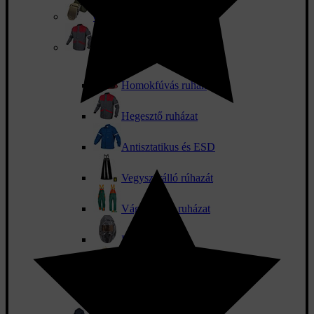
Övek és táskák
Speciális ruházat
Homokfúvás ruhák
Hegesztő ruházat
Antisztatikus és ESD
Vegyszerálló rúhazát
Vágásbiztos ruházat
Hőálló ruházat
Méhészeti ruházat
SBS biztonság