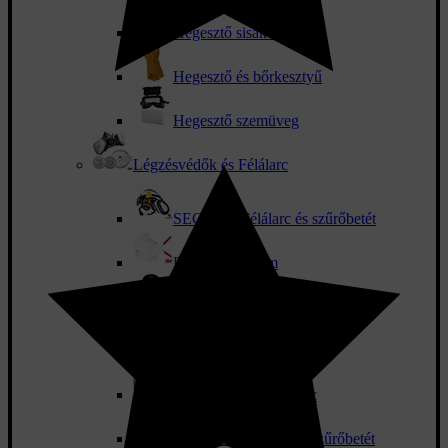
Hegesztő sisakok
Hegesztő és bőrkesztyű
Hegesztő szemüveg
Légzésvédők és Félálarc
SECURA Félálarc és szűrőbetét
P3 vírusvédelem
Orvosi szájmaszk
Légzőkészülékek
3M porálarc és félálarc
JSP MIDI Félálarc és szűrőbetét