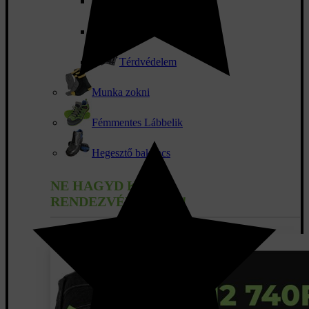
Cipőfűző
Krémek és spray-k
Térdvédelem
Munka zokni
Fémmentes Lábbelik
Hegesztő bakancs
NE HAGYD KI AZ
RENDEZVÉNYEKET!