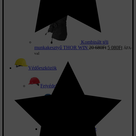
Kombinált téli
munkakesztyű THOR WIN
20 680
Ft
5 080
Ft
ÁFA-
val
Védőeszközök
Fejvédelem
Sapkák ABS héjjal
Munka sisakok
Tartozékok sisakokhoz