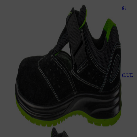
KEDVEZMÉNYEK - Jól láthatósági
kabát
ELADÓ A KATEGÓRIÁBAN
Polár pulóver PRO BLUE
Értékelés:
4.60
/ 5
12 190
Ft
10 160
Ft
ÁFA-val
Taktikai rövidnadrág