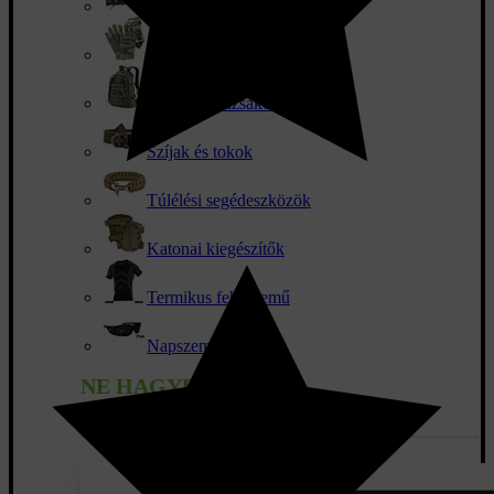
Terepszínű mellények
Taktikai kesztyű
Katonai hátizsákok
Szíjak és tokok
Túlélési segédeszközök
Katonai kiegészítők
Termikus fehérnemű
Napszemüveg
NE HAGYD KI AZ
RENDEZVÉNYEKET!