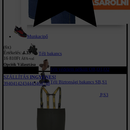
Munkacipő
(6x)
Értékelés:
4.33
/ 5
Téli bakancs
16 810
Ft
ÁFA-val
Opciók Választása
Téli védelem nélküli OB,O1,O2
fekete
SZÁLLÍTÁS
INGYENES!
Téli Biztonsági bakancs SB,S1
39
40
41
42
43
44
45
46
47
48
Téli Biztonsági bakancs S1P,S3
Téli csizma
Sportos munkacipő