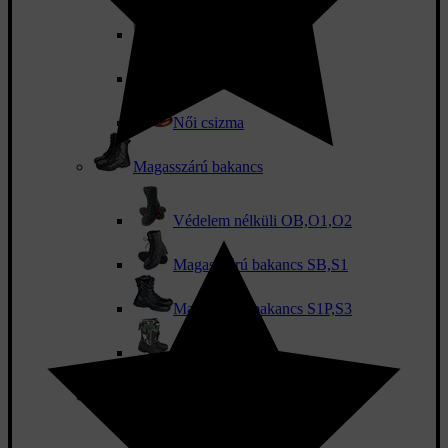
Téli csizma
Fehér csizma
Női csizma
Magasszárú bakancs
Védelem nélküli OB,O1,O2
Magasszárú bakancs SB,S1
Magasszárú bakancs S1P,S3
Vadász cipő
Sportcipő