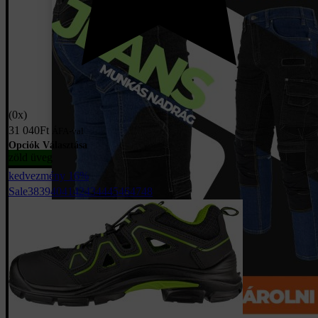
(0x)
31 040
Ft
ÁFA-val
Opciók Választása
zöld üveg
kedvezmény 16%
Sale
38
39
40
41
42
43
44
45
46
47
48