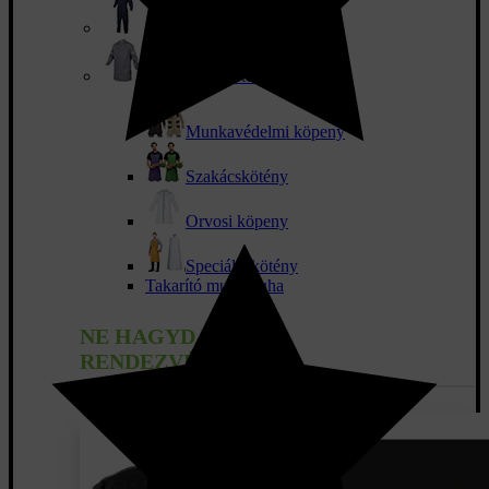
Munkaruha overál
Köpeny és kötény
Munkavédelmi köpeny
Szakácskötény
Orvosi köpeny
Speciális kötény
Takarító munkaruha
NE HAGYD KI AZ
RENDEZVÉNYEKET!