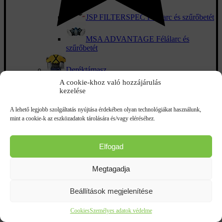
JSP FILTERSPEC Félálarc és szűrőbetét
MSA ADVANTAGE Félálarc és
szűrőbetét
Deréktámasz
A cookie-khoz való hozzájárulás
kezelése
Zuhanásgátló eszközök
A lehető legjobb szolgáltatás nyújtása érdekében olyan technológiákat használunk,
Testheveder
mint a cookie-k az eszközadatok tárolására és/vagy eléréséhez.
Biztonsági karabinerek
Elfogad
Kötelek és rögzítőkötél
Megtagadja
Önvisszahúzó zuhanásgátlók
Beállítások megjelenítése
kattints a kinagyításhoz
Zuhanásgátló kötél
Cookies
Személyes adatok védelme