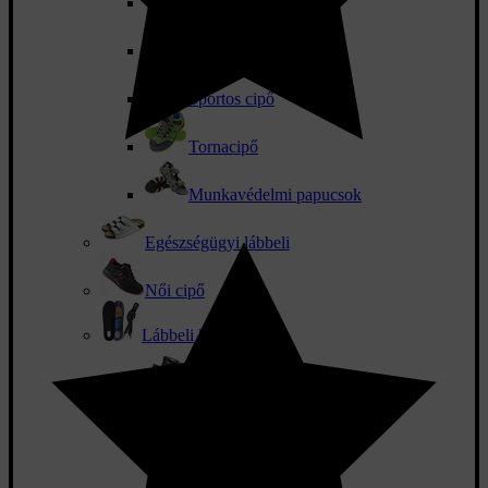
Sport boka
Csizma és hócsizma
Sportos cipő
Tornacipő
Munkavédelmi papucsok
Egészségügyi lábbeli
Női cipő
Lábbeli kiegészítők
Csizmabélés
Cipőbetétek