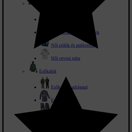
Női munkaruha
Női nadrág és szoknya
Női kabátok és mellények
Női pólók és pulóverek
Női orvosi ruha
Esőkabát
Esőkabát nadrággal
Esőkabátok
Esőnadrág
Jól láthatósági esőruházat