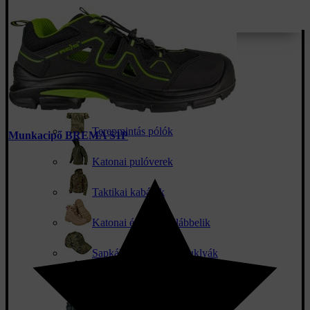
Terepmintás ruházat
Terepmintás nadrág
Terepmintás pólók
Munkacipő BREMA S1P
Katonai pulóverek
Taktikai kabátok
Katonai és taktikai lábbelik
Sapkák, kalapok és csuklyák
Katonai esőkabátok