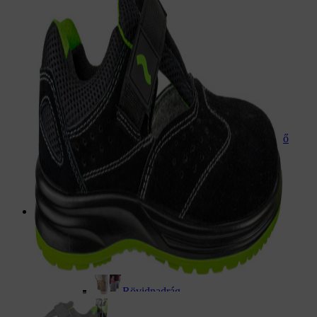
Tactical Guard MAGOT BLACK
Értékelés:
4.67
/ 5
11 170
Ft
8 220
Ft
ÁFA-val
Biztonsági munkacipő
ZETALOW S1
Értékelés:
5.00
/ 5
12 110
Ft
8 120
Ft
ÁFA-val
Munkaruha
Munkásnadrág
Rövidnadrág