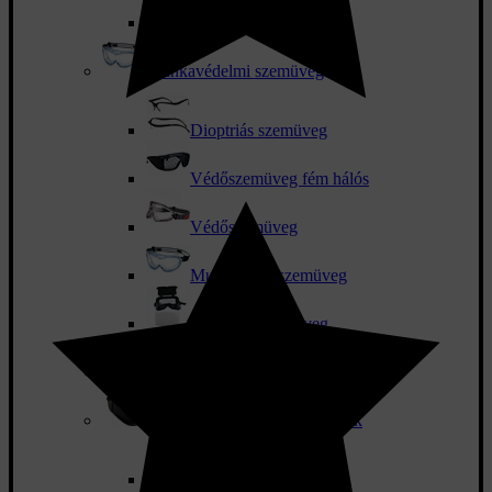
Sisak készletek
Munkavédelmi szemüveg
Dioptriás szemüveg
Védőszemüveg fém hálós
Védőszemüveg
Munkavédő szemüveg
Hegesztő szemüveg
Arcvédő
Hegesztő sisakok és tartozékok
Csere látómező