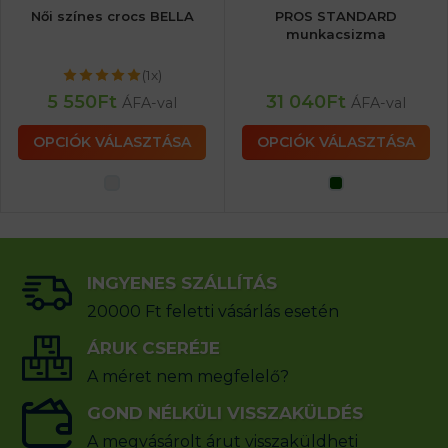
Női színes crocs BELLA
PROS STANDARD
munkacsizma
(1x)
5 550
Ft
31 040
Ft
ÁFA-val
ÁFA-val
OPCIÓK VÁLASZTÁSA
OPCIÓK VÁLASZTÁSA
INGYENES SZÁLLÍTÁS
20000 Ft feletti vásárlás esetén
ÁRUK CSERÉJE
A méret nem megfelelő?
GOND NÉLKÜLI VISSZAKÜLDÉS
A megvásárolt árut visszaküldheti