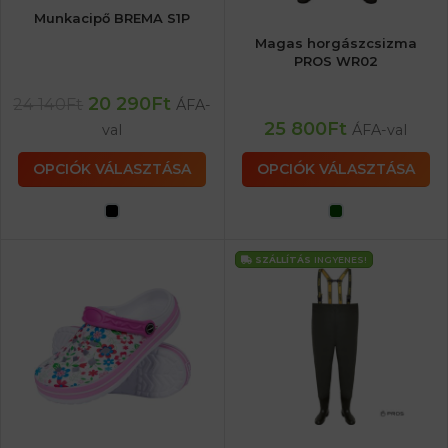
Munkacipő BREMA S1P
Magas horgászcsizma
PROS WR02
20 290
Ft
24 140
Ft
ÁFA-
25 800
Ft
val
ÁFA-val
OPCIÓK VÁLASZTÁSA
OPCIÓK VÁLASZTÁSA
SZÁLLÍTÁS
INGYENES!