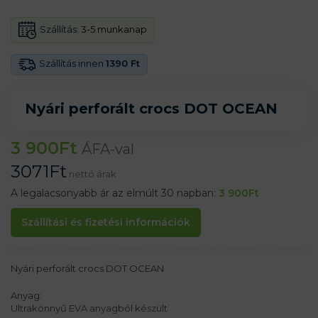
Szállítás:
3-5 munkanap
Szállítás innen
1390 Ft
Nyári perforált crocs DOT OCEAN
3 900
Ft
ÁFA-val
3071
Ft
nettó árak
A legalacsonyabb ár az elmúlt 30 napban:
3 900
Ft
Szállítási és fizetési információk
Nyári perforált crocs DOT OCEAN
Anyag:
Ultrakönnyű EVA anyagból készült