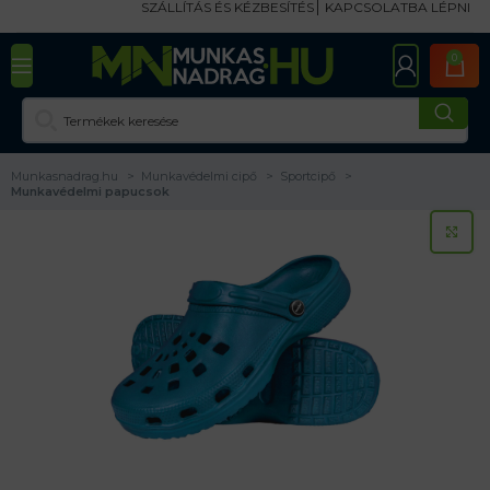
SZÁLLÍTÁS ÉS KÉZBESÍTÉS
KAPCSOLATBA LÉPNI
0
Munkasnadrag.hu
Munkavédelmi cipő
Sportcipő
Munkavédelmi papucsok
KA