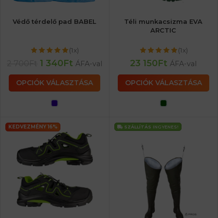
Védő térdelő pad BABEL
Téli munkacsizma EVA
ARCTIC
(1x)
(1x)
1 340
Ft
23 150
Ft
2 700
Ft
ÁFA-val
ÁFA-val
OPCIÓK VÁLASZTÁSA
OPCIÓK VÁLASZTÁSA
KEDVEZMÉNY 16%
SZÁLLÍTÁS
INGYENES!