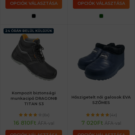
OPCIÓK VÁLASZTÁSA
OPCIÓK VÁLASZTÁSA
24 ÓRÁN BELÜL KÜLDJÜK
Kompozit biztonsági
Hőszigetelt női galosok EVA
munkacipő DRAGON®
SZŐMES
TITAN S3
(6x)
(4x)
16 810
Ft
7 020
Ft
ÁFA-val
ÁFA-val