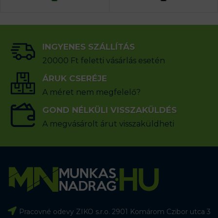
INGYENES SZÁLLÍTÁS
20000 Ft feletti vásárlás esetén
ÁRUK CSERÉJE
A méret nem megfelelő?
GOND NÉLKÜLI VISSZAKÜLDÉS
A megvásárolt árut visszaküldheti
Pracovné odevy ZIKO s.r.o. 2901 Komárom Czibor utca 3