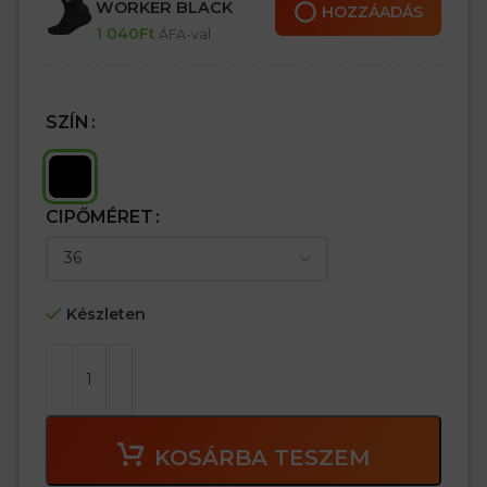
– OB E kategória FO SRC
WORKER BLACK
HOZZÁADÁS
1 040
Ft
ÁFA-val
SZÍN
CIPŐMÉRET
Készleten
KOSÁRBA TESZEM