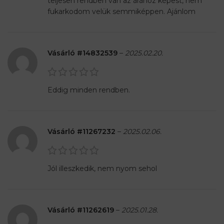
teljesen rendben van az árához képest, nem
fukarkodom velük semmiképpen. Ajánlom
Vásárló #14832539
–
2025.02.20.
Eddig minden rendben.
Vásárló #11267232
–
2025.02.06.
Jól illeszkedik, nem nyom sehol
Vásárló #11262619
–
2025.01.28.