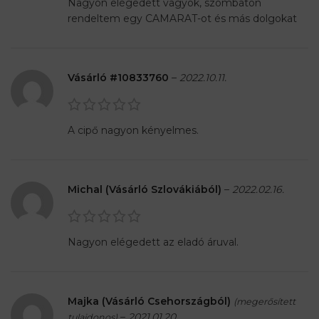
Nagyon elégedett vagyok, szombaton
rendeltem egy CAMARAT-ot és más dolgokat
Vásárló #10833760
–
2022.10.11.
A cipő nagyon kényelmes.
Michal (Vásárló Szlovákiából)
–
2022.02.16.
Nagyon elégedett az eladó áruval.
Majka (Vásárló Csehországból)
(megerősített
–
2021.01.20.
tulajdonos)