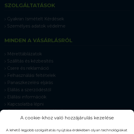
SZOLGÁLTATÁSOK
Gyakran Ismételt Kérdések
Személyes adatok védelme
MINDEN A VÁSÁRLÁSRÓL
Mérettáblázatok
Szállítás és kézbesítés
Csere és reklamáció
Felhasználási feltételek
Panaszkezelési eljárás
Elállás a szerződéstől
Elállási információk
Kapcsolatba lépni
Gyakran Ismételt Kérdések
A cookie-khoz való hozzájárulás kezelése
Cookie-beállítások
A lehető legjobb szolgáltatás nyújtása érdekében olyan technológiákat