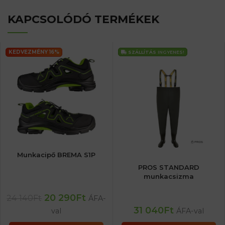
KAPCSOLÓDÓ TERMÉKEK
KEDVEZMÉNY 16%
SZÁLLÍTÁS
INGYENES!
Munkacipő BREMA S1P
PROS STANDARD
munkacsizma
20 290
Ft
24 140
Ft
ÁFA-
31 040
Ft
val
ÁFA-val