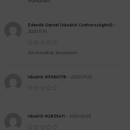
Munkacipő
Zdeněk Daniel (Vásárló Csehországból)
–
2020.11.19.
Jól néznek ki, köszönöm
Vásárló #3060178
–
2020.07.25.
Vásárló #2835411
–
2020.02.03.