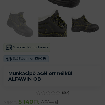
Szállítás:
1-3 munkanap
Szállítás innen
1390 Ft
Munkacipő acél orr nélkül
ALFAWIN OB
(
35
x)
5 140
Ft
ÁFA-val
9 940
Ft