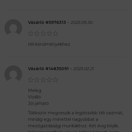
Vásárló #5976313
–
2025.09.30.
téli körülményekhez
Vásárló #14835091
–
2025.02.21.
Meleg
Vízálló
Jól járható
Többször megveszik a legolcsóbb téli csizmát,
mindig egy mérettel nagyobbat a
mezőgazdasági munkákhoz. Két évig bírják,