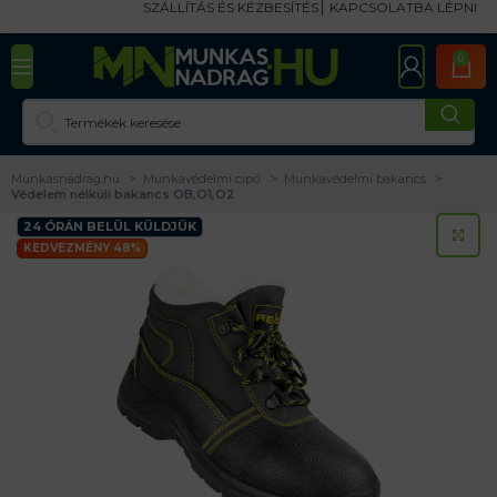
SZÁLLÍTÁS ÉS KÉZBESÍTÉS
KAPCSOLATBA LÉPNI
0
Munkasnadrag.hu
Munkavédelmi cipő
Munkavédelmi bakancs
Védelem nélküli bakancs OB,O1,O2
24 ÓRÁN BELÜL KÜLDJÜK
KA
KEDVEZMÉNY 48%