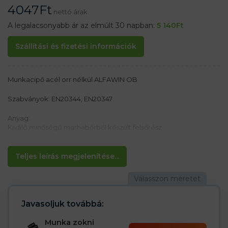
4047
Ft
nettó árak
A legalacsonyabb ár az elmúlt 30 napban:
5 140
Ft
Szállítási és fizetési információk
Munkacipő acél orr nélkül ALFAWIN OB
Szabványok: EN20344, EN20347
Anyag:
Kiváló minőségű marhabőrből készült felsőrész
Talp dupla poliuretánból
Jellemzők:
Teljes leírás megjelenítése...
– Csúszásmentes talp
– Ellenáll az olajoknak
– Melegítés bundával
– Kivehető szigetelt betét
– Két sűrűségű poliuretán biztosítja, hogy a talp kívül
Javasoljuk továbbá:
keményebb, belül pedig puhább
– Lengéscsillapítás a sarokban
Munka zokni