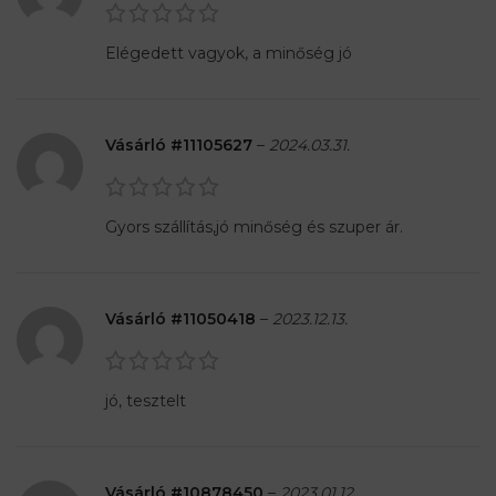
Elégedett vagyok, a minőség jó
Vásárló #11105627
–
2024.03.31.
Gyors szállítás,jó minőség és szuper ár.
Vásárló #11050418
–
2023.12.13.
jó, tesztelt
Vásárló #10878450
–
2023.01.12.