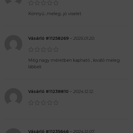
Könnyű…meleg…jó viselet
Vásárló #11258269
–
2025.01.20.
Még nagy méretben kapható , kiváló meleg
lábbeli
Vásárló #11238810
–
2024.12.12.
Vásárló #11235646
–
2024.12.07.