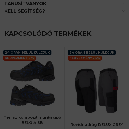
TANÚSÍTVÁNYOK
KELL SEGÍTSÉG?
KAPCSOLÓDÓ TERMÉKEK
24 ÓRÁN BELÜL KÜLDJÜK
24 ÓRÁN BELÜL KÜLDJÜK
KEDVEZMÉNY 61%
KEDVEZMÉNY 24%
Tenisz kompozit munkacipő
BELGIA SB
Rövidnadrág DELUX GREY