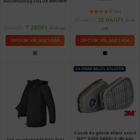
Rövidnadrág DELUX BROWN
(4x)
15 040
Ft
37 580
Ft
ÁFA-
7 260
Ft
9 600
Ft
ÁFA-val
val
OPCIÓK VÁLASZTÁSA
OPCIÓK VÁLASZTÁSA
24 ÓRÁN BELÜL KÜLDJÜK
Gázok és gőzök elleni szűrő
3M™ 6059 ABEK1 2 db egy
Téli munkakabát BTC EVO