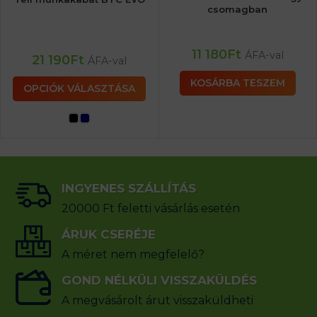
csomagban
11 180
Ft
ÁFA-val
21 190
Ft
ÁFA-val
KOSÁRBA TESZEM
OPCIÓK VÁLASZTÁSA
INGYENES SZÁLLÍTÁS
20000 Ft feletti vásárlás esetén
ÁRUK CSERÉJE
A méret nem megfelelő?
GOND NÉLKÜLI VISSZAKÜLDÉS
A megvásárolt árut visszaküldheti