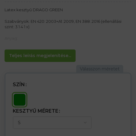
Latex kesztyű DRAGO GREEN
Szabványok: EN 420: 2003+A1: 2009, EN 388: 2016 (ellenállási
szint: 3 1 4 1 x)
Anyag:
Kiváló minőségű kötésből (10-es öltés)
vastag latexréteggel borítva
Teljes leírás megjelenítése...
Jellemzők:
– Hem-vel kész
– tapadást, rugalmasságot és kényelmet biztosít
– alacsony súrlódás és kopásállóság Építőipar és közlekedési
ipar
SZÍN
KESZTYŰ MÉRETE