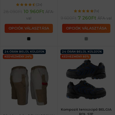
(2x)
10 960
Ft
(1x)
28 090
Ft
ÁFA-
7 260
Ft
9 600
Ft
val
ÁFA-val
OPCIÓK VÁLASZTÁSA
OPCIÓK VÁLASZTÁSA
24 ÓRÁN BELÜL KÜLDJÜK
24 ÓRÁN BELÜL KÜLDJÜK
KEDVEZMÉNY 24%
KEDVEZMÉNY 60%
Kompozit teniszcipő BELGIA
ROL S1P