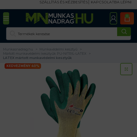
SZÁLLÍTÁS ÉS KÉZBESÍTÉS
KAPCSOLATBA LÉPNI
0
Munkasnadrag.hu
Munkavédelmi kesztyű
Mártott munkavédelmi kesztyűk PU-NITRIL-LATEX
LATEX mártott munkavédelmi kesztyűk
KEDVEZMÉNY 40%
KA