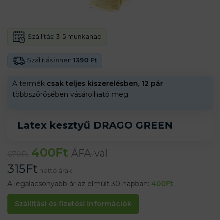
Szállítás:
3-5 munkanap
Szállítás innen
1390 Ft
A termék
csak teljes kiszerelésben
,
12 pár
többszörösében vásárolható meg.
Latex kesztyű DRAGO GREEN
400
Ft
ÁFA-val
670
Ft
315
Ft
nettó árak
A legalacsonyabb ár az elmúlt 30 napban:
400
Ft
Szállítási és fizetési információk