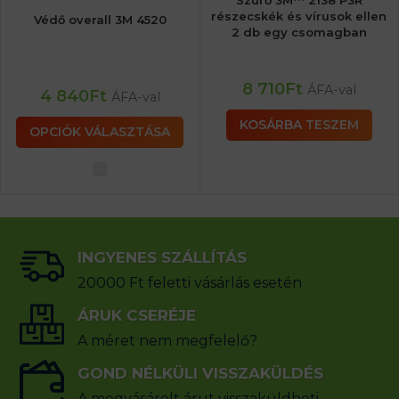
Szűrő 3M™ 2138 P3R
részecskék és vírusok ellen
Védő overall 3M 4520
2 db egy csomagban
8 710
Ft
ÁFA-val
4 840
Ft
ÁFA-val
KOSÁRBA TESZEM
OPCIÓK VÁLASZTÁSA
INGYENES SZÁLLÍTÁS
20000 Ft feletti vásárlás esetén
ÁRUK CSERÉJE
A méret nem megfelelő?
GOND NÉLKÜLI VISSZAKÜLDÉS
A megvásárolt árut visszaküldheti