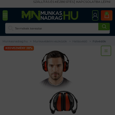
SZÁLLÍTÁS ÉS KÉZBESÍTÉS
KAPCSOLATBA LÉPNI
0
Munkasnadrag.hu
Munkavédelmi eszközök
Hallásvédő
Fülvédők
KEDVEZMÉNY 38%
KA