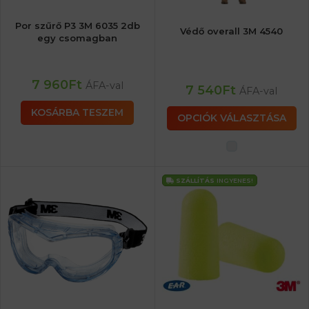
Por szűrő P3 3M 6035 2db
Védő overall 3M 4540
egy csomagban
7 960
Ft
ÁFA-val
7 540
Ft
ÁFA-val
KOSÁRBA TESZEM
OPCIÓK VÁLASZTÁSA
SZÁLLÍTÁS
INGYENES!