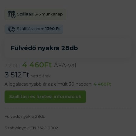
Szállítás:
3-5 munkanap
Szállítás innen
1390 Ft
Fülvédő nyakra 28db
4 460
Ft
ÁFA-val
7 210
Ft
3 512
Ft
nettó árak
A legalacsonyabb ár az elmúlt 30 napban:
4 460
Ft
Szállítási és fizetési információk
Fülvédő nyakra 28db
Szabványok: EN 352-1: 2002