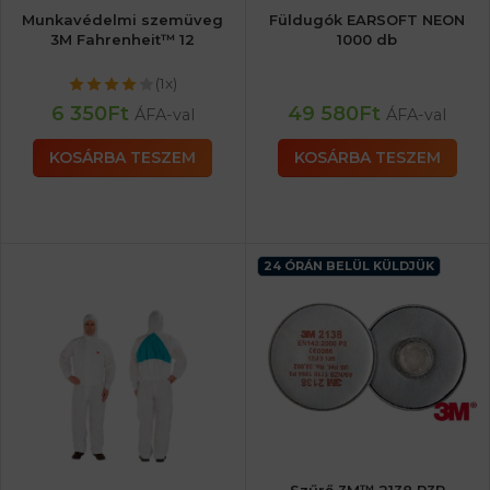
Munkavédelmi szemüveg
Füldugók EARSOFT NEON
3M Fahrenheit™ 12
1000 db
(1x)
6 350
Ft
49 580
Ft
ÁFA-val
ÁFA-val
KOSÁRBA TESZEM
KOSÁRBA TESZEM
24 ÓRÁN BELÜL KÜLDJÜK