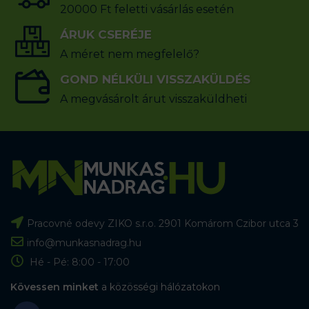
20000 Ft feletti vásárlás esetén
ÁRUK CSERÉJE
A méret nem megfelelő?
GOND NÉLKÜLI VISSZAKÜLDÉS
A megvásárolt árut visszaküldheti
Pracovné odevy ZIKO s.r.o. 2901 Komárom Czibor utca 3
info@munkasnadrag.hu
Hé - Pé: 8:00 - 17:00
Kövessen minket
a közösségi hálózatokon