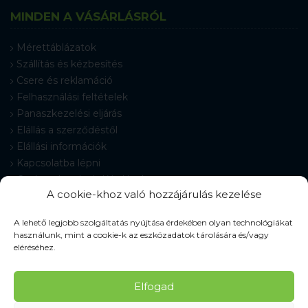
MINDEN A VÁSÁRLÁSRÓL
Mérettáblázatok
Szállítás és kézbesítés
Csere és reklamáció
Felhasználási feltételek
Panaszkezelési eljárás
Elállás a szerződéstől
Elállási információk
Kapcsolatba lépni
Gyakran Ismételt Kérdések
A cookie-khoz való hozzájárulás kezelése
Cookie-beállítások
A lehető legjobb szolgáltatás nyújtása érdekében olyan technológiákat
használunk, mint a cookie-k az eszközadatok tárolására és/vagy
eléréséhez.
© 2026 Pracovné odevy ZIKO s. r. o., minden jog fenntartva.
Elfogad