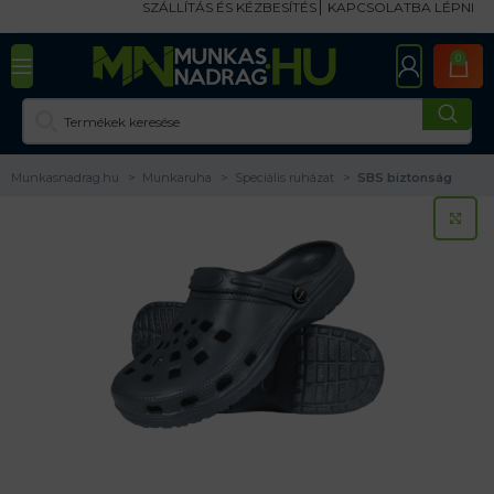
SZÁLLÍTÁS ÉS KÉZBESÍTÉS
KAPCSOLATBA LÉPNI
0
Munkasnadrag.hu
Munkaruha
Speciális ruházat
SBS biztonság
KA