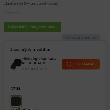
Ultrakönnyű EVA anyagból készült
Jellemzők:
– Kettős célú sarokpánt
– A lyukak biztosítják a levegő keringését
– Csúszásmentes talp
Teljes leírás megjelenítése...
– Az öntött talp kényelmes használatot biztosít
– Könnyen tisztíthatók
– Alkalmas mindennapi viseletre
Javasoljuk továbbá:
Minőségi munkaöv
ALFA BLACK
HOZZÁADÁS
2 030
Ft
ÁFA-val
SZÍN