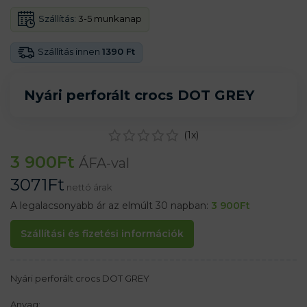
Szállítás:
3-5 munkanap
Szállítás innen
1390 Ft
Nyári perforált crocs DOT GREY
(
1
x)
3 900
Ft
ÁFA-val
3071
Ft
nettó árak
A legalacsonyabb ár az elmúlt 30 napban:
3 900
Ft
Szállítási és fizetési információk
Nyári perforált crocs DOT GREY
Anyag: