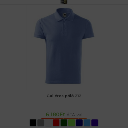
Galléros póló 212
6 180
Ft
ÁFA-val
OPCIÓK VÁLASZTÁSA