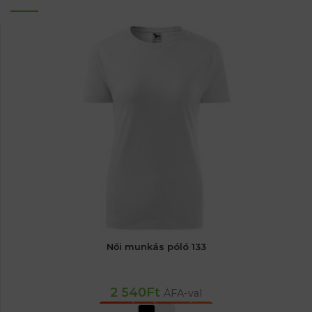
Női munkás póló 133
2 540
Ft
ÁFA-val
OPCIÓK VÁLASZTÁSA