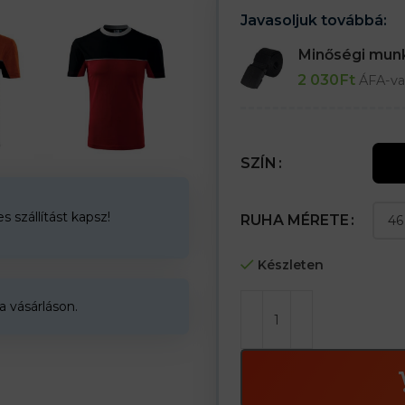
Javasoljuk továbbá:
Minőségi mu
2 030
Ft
ÁFA-va
SZÍN
 szállítást kapsz!
RUHA MÉRETE
Készleten
a vásárláson.