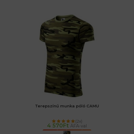
Terepszínű munka póló CAMU
(2x)
4 570
Ft
ÁFA-val
OPCIÓK VÁLASZTÁSA