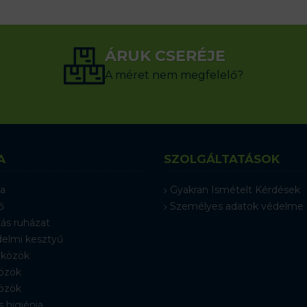
ÁRUK CSERÉJE
A méret nem megfelelő?
A
SZOLGÁLTATÁSOK
a
Gyakran Ismételt Kérdések
ő
Személyes adatok védelme
ás ruházat
elmi kesztyű
közök
özök
özök
s higiénia