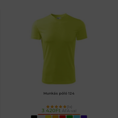
Munkás póló 124
(1x)
3 420
Ft
ÁFA-val
OPCIÓK VÁLASZTÁSA