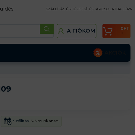
üldés
SZÁLLÍTÁS ÉS KÉZBESÍTÉS
KAPCSOLATBA LÉPNI
0
FT
A FIÓKOM
0
AKCIÓK
109
Szállítás:
3-5 munkanap