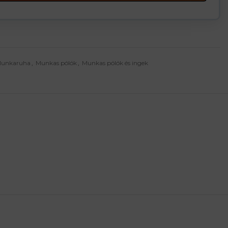
unkaruha
,
Munkas pólók
,
Munkas pólók és ingek