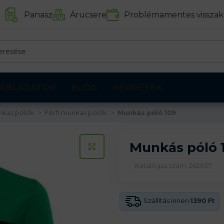
Panasz
Árucsere
Problémamentes visszak
ÁBLÁZATOK
BLOG
KÉRDÉSEK
nkas pólók
Férfi munkas pólók
Munkás póló 109
Munkás póló 
KATTINTS A KINAGYÍTÁSHOZ
Katalógus szám: 262937
Szállítás innen
1390 Ft