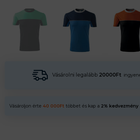
Vásárolni legalább
20000Ft
ingyenes
Vásároljon érte
40 000
Ft
többet és kap a
2% kedvezmény