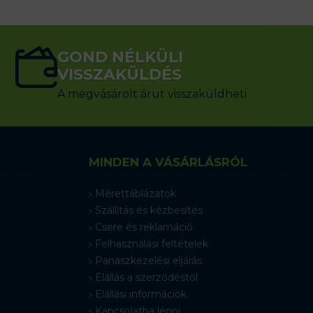
GOND NÉLKÜLI
VISSZAKÜLDÉS
A megvásárolt árut visszaküldheti
MINDEN A VÁSÁRLÁSRÓL
Mérettáblázatok
Szállítás és kézbesítés
Csere és reklamáció
Felhasználási feltételek
Panaszkezelési eljárás
Elállás a szerződéstől
Elállási információk
Kapcsolatba lépni