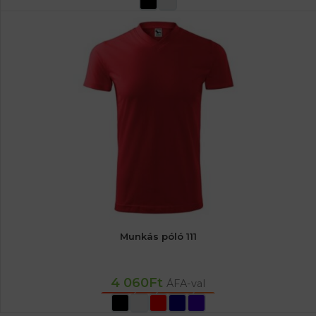
Munkás póló 111
4 060
Ft
ÁFA-val
OPCIÓK VÁLASZTÁSA