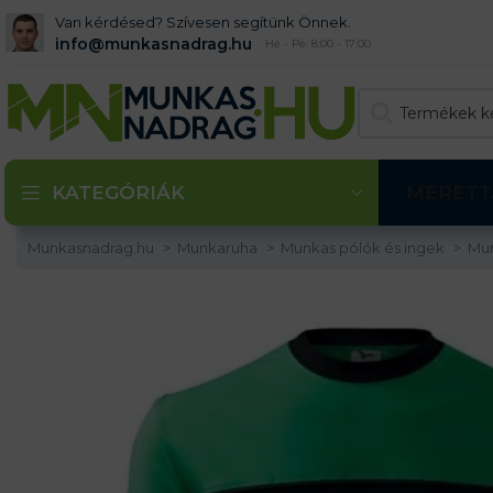
Van kérdésed? Szívesen segítünk Önnek.
info@munkasnadrag.hu
Hé - Pé: 8:00 - 17:00
KATEGÓRIÁK
MÉRETT
Munkasnadrag.hu
Munkaruha
Munkas pólók és ingek
Mu