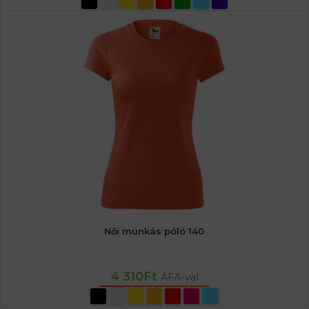
Női munkás póló 140
4 310
Ft
ÁFA-val
OPCIÓK VÁLASZTÁSA