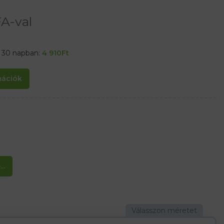
A-val
t 30 napban:
4 910
Ft
rmációk
..
tés a nyak körül