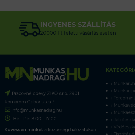
INGYENES SZÁLLÍTÁS
20000 Ft feletti vásárlás esetén
KATEGÓRI
Munkaruh
Munkacip
Pracovné odevy ZIKO s.r.o. 2901
Terepmint
Komárom Czibor utca 3
Munkavéd
info@munkasnadrag.hu
Munkaesz
Hé - Pé: 8:00 - 17:00
Jelzőeszk
Védőeszk
Kövessen minket
a közösségi hálózatokon
Tisztítás é