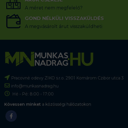
A méret nem megfelelő?
GOND NÉLKÜLI VISSZAKÜLDÉS
A megvásárolt árut visszaküldheti
Pracovné odevy ZIKO s.r.o. 2901 Komárom Czibor utca 3
info@munkasnadrag.hu
Hé - Pé: 8:00 - 17:00
Kövessen minket
a közösségi hálózatokon