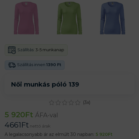
Szállítás:
3-5 munkanap
Szállítás innen
1390 Ft
Női munkás póló 139
(
3
x)
5 920
Ft
ÁFA-val
4661
Ft
nettó árak
A legalacsonyabb ár az elmúlt 30 napban:
5 920
Ft