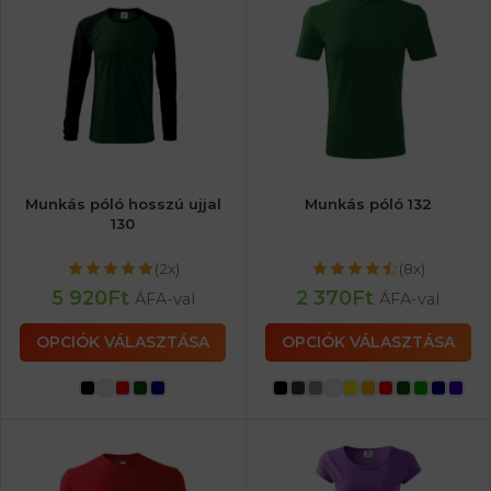
Munkás póló hosszú ujjal
Munkás póló 132
130
(2x)
(8x)
5 920
Ft
2 370
Ft
ÁFA-val
ÁFA-val
OPCIÓK VÁLASZTÁSA
OPCIÓK VÁLASZTÁSA