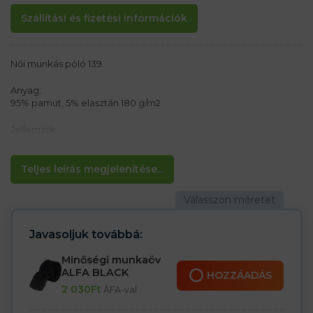
Szállítási és fizetési információk
Női munkás póló 139
Anyag:
95% pamut, 5% elasztán 180 g/m2
Jellemzők:
– Hosszú ujjú női póló
– Oldalsó varratok
– Megerősített vállvarrás
Teljes leírás megjelenítése...
– Kerek, keskeny kötés a nyak körül
– Kúpos szabás, amely kiemeli a női sziluettet
A hanga szürke színe foltos/heherezett 80% pamut, 15% viszkóz
és 5% spandex
Javasoljuk továbbá:
Minőségi munkaöv
ALFA BLACK
HOZZÁADÁS
2 030
Ft
ÁFA-val