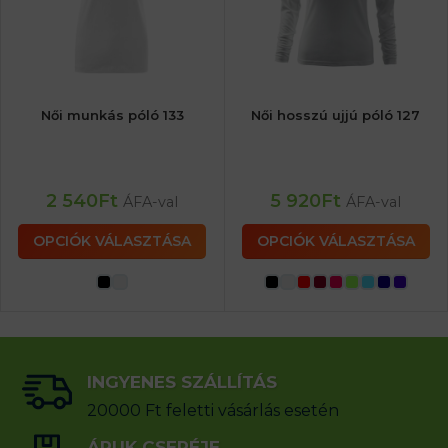
Női munkás póló 133
Női hosszú ujjú póló 127
2 540
Ft
5 920
Ft
ÁFA-val
ÁFA-val
OPCIÓK VÁLASZTÁSA
OPCIÓK VÁLASZTÁSA
INGYENES SZÁLLÍTÁS
20000 Ft feletti vásárlás esetén
ÁRUK CSERÉJE