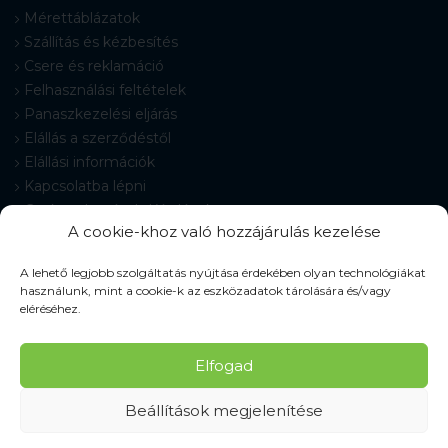
Mérettáblázatok
Szállítás és kézbesítés
Csere és reklamáció
Felhasználási feltételek
Panaszkezelési eljárás
Elállás a szerződéstől
Elállási információk
Kapcsolatba lépni
Gyakran Ismételt Kérdések
A cookie-khoz való hozzájárulás kezelése
Cookie-beállítások
A lehető legjobb szolgáltatás nyújtása érdekében olyan technológiákat
használunk, mint a cookie-k az eszközadatok tárolására és/vagy
eléréséhez.
© 2026 Pracovné odevy ZIKO s. r. o., minden jog fenntartva.
Elfogad
Beállítások megjelenítése