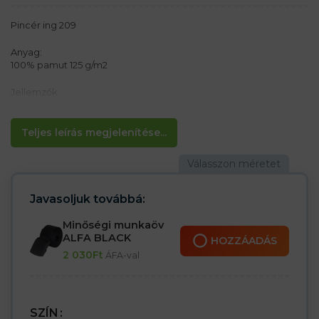
Pincér ing 209
Anyag:
100% pamut 125 g/m2
Jellemzők:
– Hosszú ujjú férfi ing
– Rögzítés gombokkal
– Kétrészes inggallér
Teljes leírás megjelenítése...
– Két gombbal állítható mandzsetta
– Mellzseb
– Klasszikus szabású
Javasoljuk továbbá:
Minőségi munkaöv
ALFA BLACK
HOZZÁADÁS
2 030
Ft
ÁFA-val
SZÍN