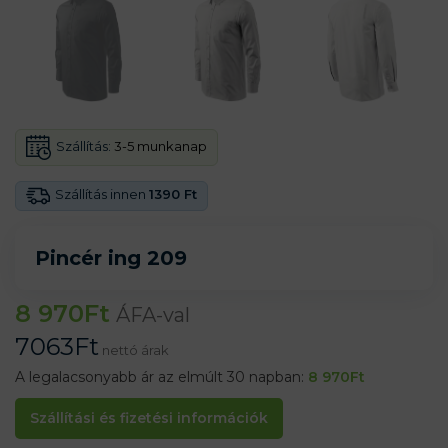
Szállítás:
3-5 munkanap
Szállítás innen
1390 Ft
Pincér ing 209
8 970
Ft
ÁFA-val
7063
Ft
nettó árak
A legalacsonyabb ár az elmúlt 30 napban:
8 970
Ft
Szállítási és fizetési információk