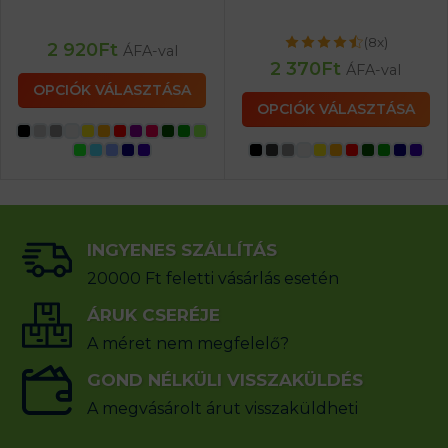
(8x)
2 920
Ft
ÁFA-val
2 370
Ft
ÁFA-val
OPCIÓK VÁLASZTÁSA
OPCIÓK VÁLASZTÁSA
INGYENES SZÁLLÍTÁS
20000 Ft feletti vásárlás esetén
ÁRUK CSERÉJE
A méret nem megfelelő?
GOND NÉLKÜLI VISSZAKÜLDÉS
A megvásárolt árut visszaküldheti