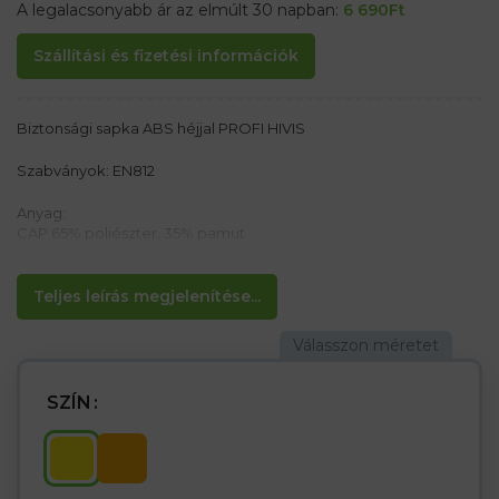
A legalacsonyabb ár az elmúlt 30 napban:
6 690
Ft
Szállítási és fizetési információk
Biztonsági sapka ABS héjjal PROFI HIVIS
Szabványok: EN812
Anyag:
CAP 65% poliészter, 35% pamut
ABS műanyagból készült héj
Jellemzők:
Teljes leírás megjelenítése...
– Reflektív csíkok a jobb láthatóság és biztonság érdekében.
Opció méret-beállítások
– Két lyuk az oldalakon a jobb lélegzőképesség érdekében
– Alapvető fejvédelmet nyújt a kemény és szilárd tárgyak
hatásaival szemben
SZÍN