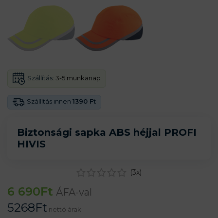
Szállítás:
3-5 munkanap
Szállítás innen
1390 Ft
Biztonsági sapka ABS héjjal PROFI
HIVIS
(
3
x)
6 690
Ft
ÁFA-val
5268
Ft
nettó árak