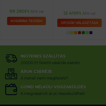
99 280
Ft
ÁFA-val
12 410
Ft
ÁFA-val
KOSÁRBA TESZEM
OPCIÓK VÁLASZTÁSA
INGYENES SZÁLLÍTÁS
20000 Ft feletti vásárlás esetén
ÁRUK CSERÉJE
A méret nem megfelelő?
GOND NÉLKÜLI VISSZAKÜLDÉS
A megvásárolt árut visszaküldheti