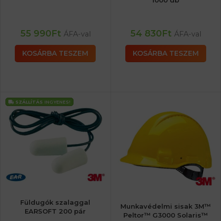
55 990
Ft
54 830
Ft
ÁFA-val
ÁFA-val
KOSÁRBA TESZEM
KOSÁRBA TESZEM
SZÁLLÍTÁS
INGYENES!
Füldugók szalaggal
Munkavédelmi sisak 3M™
EARSOFT 200 pár
Peltor™ G3000 Solaris™