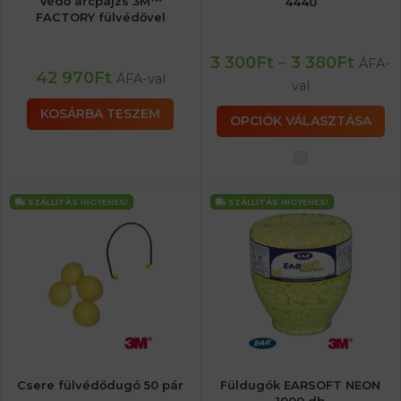
Védő arcpajzs 3M™
4440
FACTORY fülvédővel
3 300
Ft
–
3 380
Ft
ÁFA-
42 970
Ft
ÁFA-val
val
KOSÁRBA TESZEM
OPCIÓK VÁLASZTÁSA
SZÁLLÍTÁS
INGYENES!
SZÁLLÍTÁS
INGYENES!
Csere fülvédődugó 50 pár
Füldugók EARSOFT NEON
1000 db