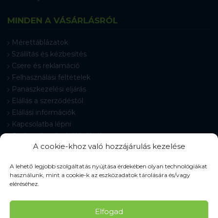
MINDEN A VÁSÁRLÁSRÓL
Mérettáblázatok
Szállítás és kézbesítés
Csere és reklamáció
Felhasználási feltételek
Panaszkezelési eljárás
Elállás a szerződéstől
Elállási információk
Kapcsolatba lépni
Gyakran Ismételt Kérdések
A cookie-khoz való hozzájárulás kezelése
Cookie-beállítások
A lehető legjobb szolgáltatás nyújtása érdekében olyan technológiákat
használunk, mint a cookie-k az eszközadatok tárolására és/vagy
eléréséhez.
© 2026 Pracovné odevy ZIKO s. r. o., minden jog fenntartva.
Elfogad