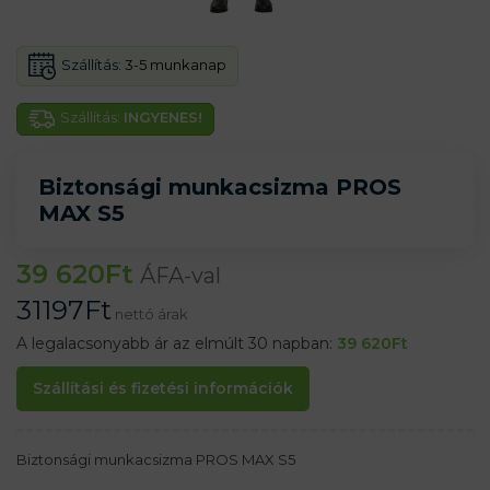
Szállítás:
3-5 munkanap
Szállítás:
INGYENES!
Biztonsági munkacsizma PROS
MAX S5
39 620
Ft
ÁFA-val
31197
Ft
nettó árak
A legalacsonyabb ár az elmúlt 30 napban:
39 620
Ft
Szállítási és fizetési információk
Biztonsági munkacsizma PROS MAX S5