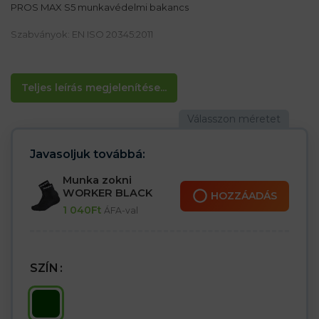
PROS MAX S5 munkavédelmi bakancs
Szabványok: EN ISO 20345:2011
Anyag:
Tartós Plavitex Heavy Duty Fluo anyagból készült
Teljes leírás megjelenítése...
Jellemzők:
– Vízálló,
– Terület súlya 680 g/m²
– Megnövelt ellenállás a mechanikai sérülésekkel szemben
– Tartósan hegesztett
Javasoljuk továbbá:
– Kiváló minőségű kutak átszúrásgátló betéttel
– Térdben megerősített
Munka zokni
– Elasztikus, széles gumi nadrágtartó
WORKER BLACK
HOZZÁADÁS
– Szíj beállítási lehetőség
1 040
Ft
ÁFA-val
– Tartós varratok mindkét oldalon hegesztett
– S5 kategória SRC
SZÍN