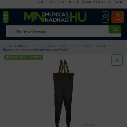
SZÁLLÍTÁS ÉS KÉZBESÍTÉS
KAPCSOLATBA LÉPNI
0
Munkasnadrag.hu
Munkavédelmi cipő
Munkavédelmi csizma
Biztonsági munkavédelmi csizma S4,S5
SZÁLLÍTÁS
INGYENES!
KA