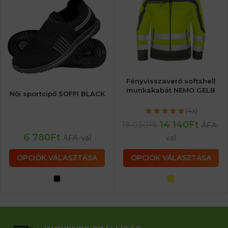
Fényvisszaverő softshell
munkakabát NEMO GELB
Női sportcipő SOFFI BLACK
(4x)
14 140
Ft
19 050
Ft
ÁFA-
6 780
Ft
ÁFA-val
val
OPCIÓK VÁLASZTÁSA
OPCIÓK VÁLASZTÁSA