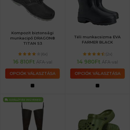
Kompozit biztonsági
Téli munkacsizma EVA
munkacipő DRAGON®
FARMER BLACK
TITAN S3
(6x)
(2x)
16 810
Ft
14 980
Ft
ÁFA-val
ÁFA-val
OPCIÓK VÁLASZTÁSA
OPCIÓK VÁLASZTÁSA
SZÁLLÍTÁS
INGYENES!