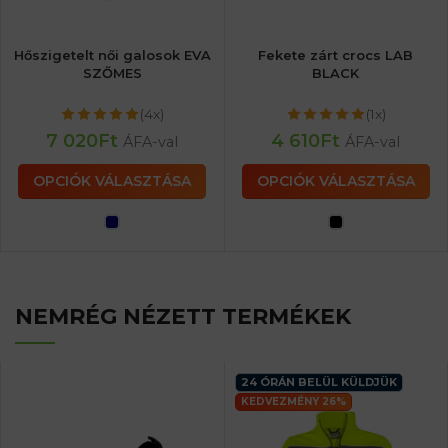
Hőszigetelt női galosok EVA
Fekete zárt crocs LAB
SZŐMES
BLACK
(4x)
(1x)
7 020
Ft
4 610
Ft
ÁFA-val
ÁFA-val
OPCIÓK VÁLASZTÁSA
OPCIÓK VÁLASZTÁSA
NEMRÉG NÉZETT TERMÉKEK
24 ÓRÁN BELÜL KÜLDJÜK
KEDVEZMÉNY 26%