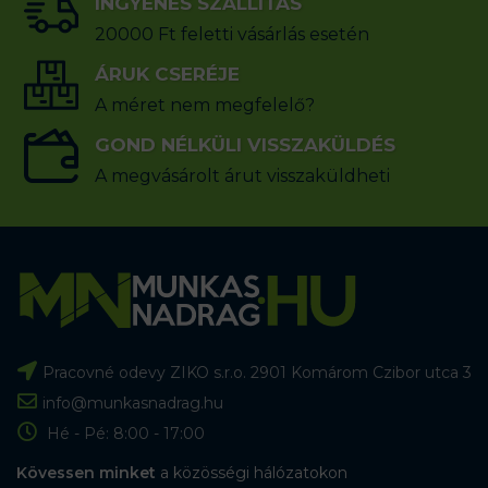
INGYENES SZÁLLÍTÁS
20000 Ft feletti vásárlás esetén
ÁRUK CSERÉJE
A méret nem megfelelő?
GOND NÉLKÜLI VISSZAKÜLDÉS
A megvásárolt árut visszaküldheti
Pracovné odevy ZIKO s.r.o. 2901 Komárom Czibor utca 3
info@munkasnadrag.hu
Hé - Pé: 8:00 - 17:00
Kövessen minket
a közösségi hálózatokon