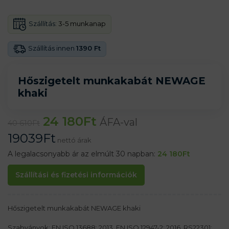
Szállítás:
3-5 munkanap
Szállítás innen
1390 Ft
Hőszigetelt munkakabát NEWAGE
khaki
24 180
Ft
ÁFA-val
40 610
Ft
19039
Ft
nettó árak
A legalacsonyabb ár az elmúlt 30 napban:
24 180
Ft
Szállítási és fizetési információk
Hőszigetelt munkakabát NEWAGE khaki
Szabványok: EN ISO 13688: 2013, EN ISO 12947-2: 2016, RS22301: