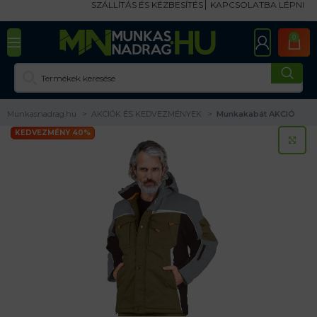
SZÁLLÍTÁS ÉS KÉZBESÍTÉS
KAPCSOLATBA LÉPNI
0
Munkasnadrag.hu
AKCIÓK ÉS KEDVEZMÉNYEK
Munkakabát AKCIÓ
KEDVEZMÉNY 40%
KA