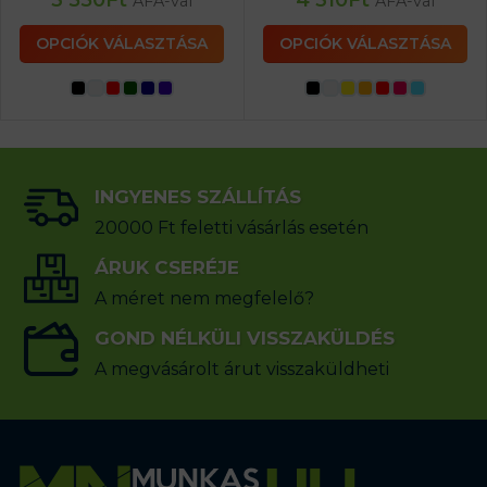
3 550
Ft
4 310
Ft
ÁFA-val
ÁFA-val
OPCIÓK VÁLASZTÁSA
OPCIÓK VÁLASZTÁSA
INGYENES SZÁLLÍTÁS
20000 Ft feletti vásárlás esetén
ÁRUK CSERÉJE
A méret nem megfelelő?
GOND NÉLKÜLI VISSZAKÜLDÉS
A megvásárolt árut visszaküldheti