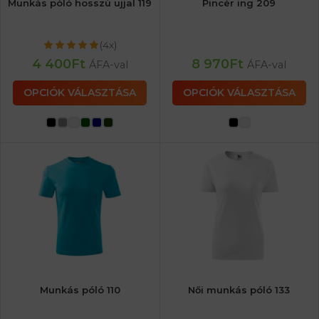
Munkás póló hosszú ujjal 119
Pincér ing 209
(4x)
4 400
Ft
8 970
Ft
ÁFA-val
ÁFA-val
OPCIÓK VÁLASZTÁSA
OPCIÓK VÁLASZTÁSA
Munkás póló 110
Női munkás póló 133