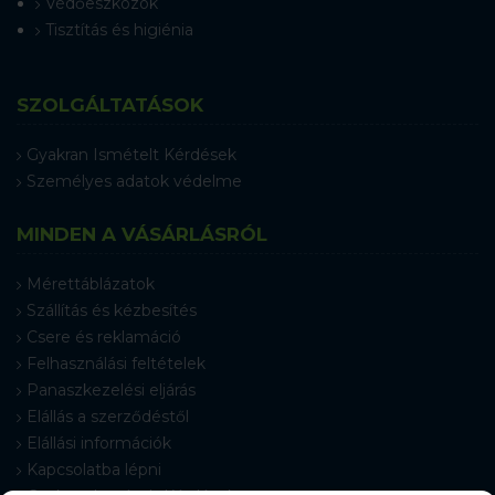
Védőeszközök
Tisztítás és higiénia
SZOLGÁLTATÁSOK
Gyakran Ismételt Kérdések
Személyes adatok védelme
MINDEN A VÁSÁRLÁSRÓL
Mérettáblázatok
Szállítás és kézbesítés
Csere és reklamáció
Felhasználási feltételek
Panaszkezelési eljárás
Elállás a szerződéstől
Elállási információk
Kapcsolatba lépni