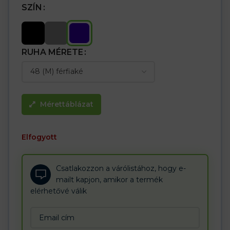
SZÍN
RUHA MÉRETE
Mérettáblázat
Elfogyott
Csatlakozzon a várólistához, hogy e-
mailt kapjon, amikor a termék
elérhetővé válik
Enter
your