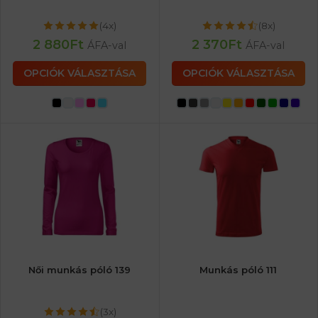
(4x)
(8x)
2 880
Ft
2 370
Ft
ÁFA-val
ÁFA-val
OPCIÓK VÁLASZTÁSA
OPCIÓK VÁLASZTÁSA
Női munkás póló 139
Munkás póló 111
(3x)