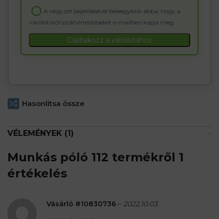
email
A négyzet bejelölésével beleegyezik abba, hogy a
address
várólistáról szóló értesítéseket e-mailben kapja meg
to
join
Csatlakozz a várólistához
the
waitlist
for
this
product
Hasonlítsa össze
VÉLEMÉNYEK (1)
Munkás póló 112
termékről 1
értékelés
Vásárló #10830736
–
2022.10.03.