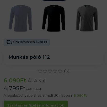
Szállítás innen
1390 Ft
Munkás póló 112
(
1
x)
6 090
Ft
ÁFA-val
4 795
Ft
nettó árak
A legalacsonyabb ár az elmúlt 30 napban:
6 090
Ft
Szállítási és fizetési információk