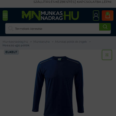
SZÁLLÍTÁS ÉS KÉZBESÍTÉS
KAPCSOLATBA LÉPNI
0
Munkasnadrag.hu
Munkaruha
Munkas pólók és ingek
Hosszú ujjú pólók
ELKELT
KA