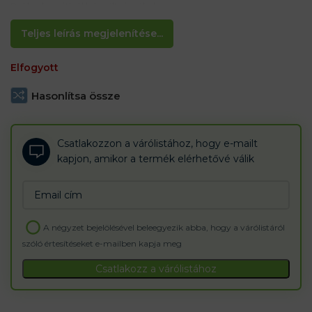
Polikarbonátból készült vizuális lencse
Jellemzők:
Teljes leírás megjelenítése...
– 1. optikai osztály
– elasztikus heveder hátulján, amely a fej körül csomagol.
Elfogyott
– védi a fröccsenő folyadékokat legfeljebb 120 m/ (b)
Hasonlítsa össze
Csatlakozzon a várólistához, hogy e-mailt
kapjon, amikor a termék elérhetővé válik
Enter
your
email
A négyzet bejelölésével beleegyezik abba, hogy a várólistáról
address
szóló értesítéseket e-mailben kapja meg
to
join
Csatlakozz a várólistához
the
waitlist
for