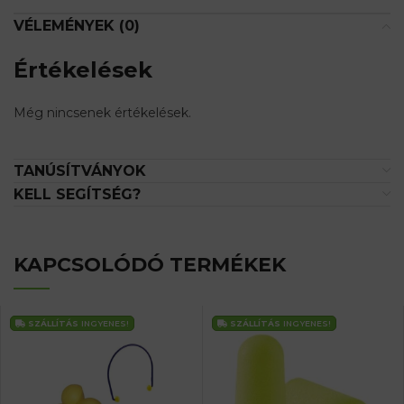
this
VÉLEMÉNYEK (0)
product
Értékelések
Még nincsenek értékelések.
TANÚSÍTVÁNYOK
KELL SEGÍTSÉG?
KAPCSOLÓDÓ TERMÉKEK
SZÁLLÍTÁS
INGYENES!
SZÁLLÍTÁS
INGYENES!