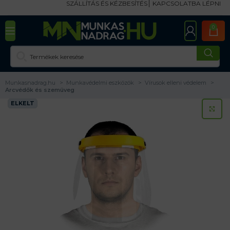
SZÁLLÍTÁS ÉS KÉZBESÍTÉS
KAPCSOLATBA LÉPNI
0
Munkasnadrag.hu
Munkavédelmi eszközök
Vírusok elleni védelem
Arcvédők és szemüveg
ELKELT
KA