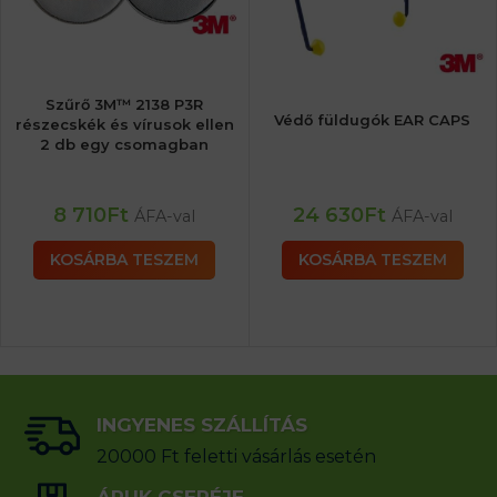
Szűrő 3M™ 2138 P3R
Védő füldugók EAR CAPS
részecskék és vírusok ellen
2 db egy csomagban
8 710
Ft
24 630
Ft
ÁFA-val
ÁFA-val
KOSÁRBA TESZEM
KOSÁRBA TESZEM
INGYENES SZÁLLÍTÁS
20000 Ft feletti vásárlás esetén