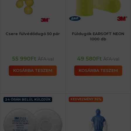
Csere fülvédődugó 50 pár
Füldugók EARSOFT NEON
1000 db
55 990
Ft
49 580
Ft
ÁFA-val
ÁFA-val
KOSÁRBA TESZEM
KOSÁRBA TESZEM
24 ÓRÁN BELÜL KÜLDJÜK
KEDVEZMÉNY 36%