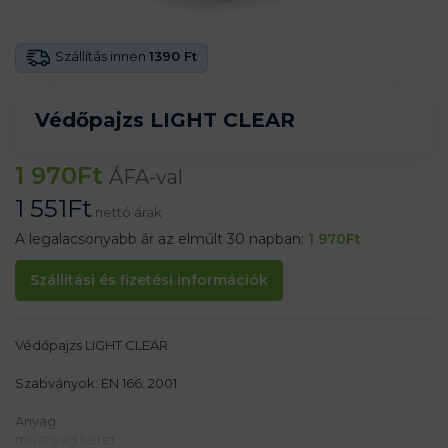
Szállítás innen
1390 Ft
Védőpajzs LIGHT CLEAR
1 970
Ft
ÁFA-val
1 551
Ft
nettó árak
A legalacsonyabb ár az elmúlt 30 napban:
1 970
Ft
Szállítási és fizetési információk
Védőpajzs LIGHT CLEAR
Szabványok: EN 166: 2001
Anyag:
műanyag keret