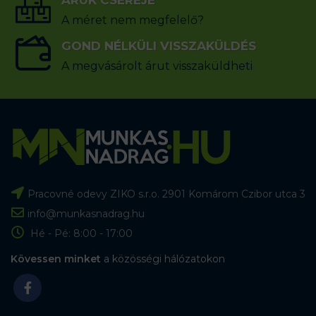
ÁRUK CSERÉJE
A méret nem megfelelő?
GOND NÉLKÜLI VISSZAKÜLDÉS
A megvásárolt árut visszaküldheti
Pracovné odevy ZIKO s.r.o. 2901 Komárom Czibor utca 3
info@munkasnadrag.hu
Hé - Pé: 8:00 - 17:00
Kövessen minket
a közösségi hálózatokon