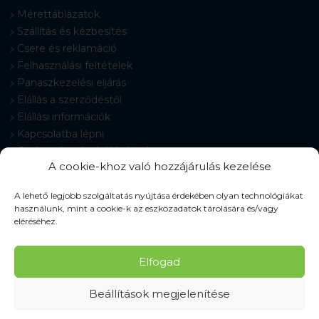
Mérettáblázatok
Szállítás és kézbesítés
Csere és reklamáció
Felhasználási feltételek
Panaszkezelési eljárás
Elállás a szerződéstől
Elállási információk
Kapcsolatba lépni
Gyakran Ismételt Kérdések
A cookie-khoz való hozzájárulás kezelése
Cookie-beállítások
A lehető legjobb szolgáltatás nyújtása érdekében olyan technológiákat
használunk, mint a cookie-k az eszközadatok tárolására és/vagy
eléréséhez.
© 2026 Pracovné odevy ZIKO s. r. o., minden jog fenntartva.
Elfogad
Beállítások megjelenítése