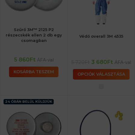
Szűrő 3M™ 2125 P2
részecskék ellen 2 db egy
Védő overall 3M 4535
csomagban
5 860
Ft
ÁFA-val
3 680
Ft
5 720
Ft
ÁFA-val
KOSÁRBA TESZEM
OPCIÓK VÁLASZTÁSA
24 ÓRÁN BELÜL KÜLDJÜK