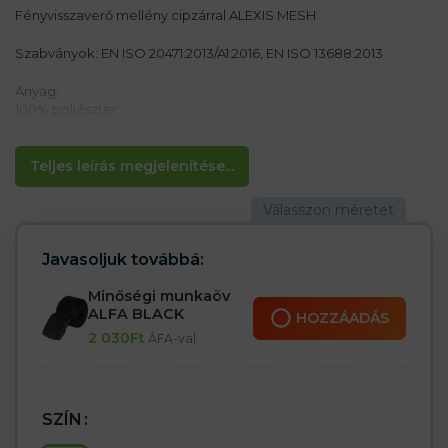
Fényvisszaverő mellény cipzárral ALEXIS MESH
Szabványok: EN ISO 20471:2013/A1:2016, EN ISO 13688:2013
Anyag:
100% poliészter
Jellemzők:
– Hálós mellény fényvisszaverő csíkokkal
Teljes leírás megjelenítése...
– Rögzítés cipzárral
– Fekete szegéllyel befejezve
– Ideális útmunkásoknak
Javasoljuk továbbá:
Minőségi munkaöv
ALFA BLACK
HOZZÁADÁS
2 030
Ft
ÁFA-val
SZÍN