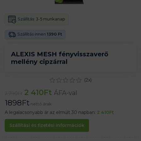
Szállítás:
3-5 munkanap
Szállítás innen
1390 Ft
ALEXIS MESH fényvisszaverő
mellény cipzárral
(
2
x)
2 410
Ft
ÁFA-val
2 790
Ft
1898
Ft
nettó árak
A legalacsonyabb ár az elmúlt 30 napban:
2 410
Ft
Szállítási és fizetési információk