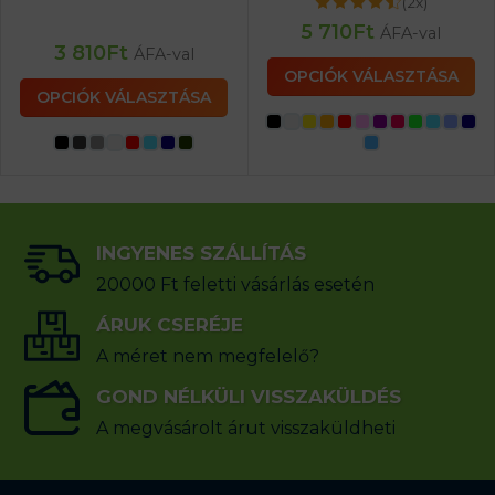
(2x)
5 710
Ft
ÁFA-val
3 810
Ft
ÁFA-val
OPCIÓK VÁLASZTÁSA
OPCIÓK VÁLASZTÁSA
INGYENES SZÁLLÍTÁS
20000 Ft feletti vásárlás esetén
ÁRUK CSERÉJE
A méret nem megfelelő?
GOND NÉLKÜLI VISSZAKÜLDÉS
A megvásárolt árut visszaküldheti