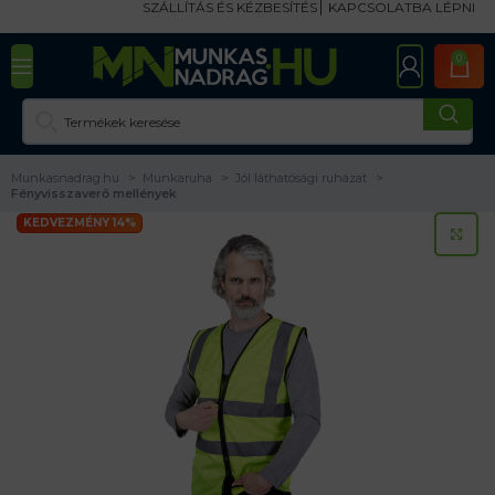
SZÁLLÍTÁS ÉS KÉZBESÍTÉS
KAPCSOLATBA LÉPNI
0
Munkasnadrag.hu
Munkaruha
Jól láthatósági ruházat
Fényvisszaverő mellények
KEDVEZMÉNY 14%
KA