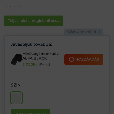
Jellemzők:
– Átfűzni a fejét
– Hátul derékban bekötés
– 10 db egy csomagban
Teljes leírás megjelenítése...
Javasoljuk továbbá:
Minőségi munkaöv
ALFA BLACK
HOZZÁADÁS
2 030
Ft
ÁFA-val
SZÍN