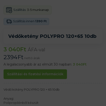
Szállítás:
3-5 munkanap
Szállítás innen
1390 Ft
Védőketény POLYPRO 120×65 10db
3 040
Ft
ÁFA-val
2394
Ft
nettó árak
A legalacsonyabb ár az elmúlt 30 napban:
3 040
Ft
Szállítási és fizetési információk
Védő kötény POLYPRO 120 × 65 10db
Anyag:
Polipropilénből készült