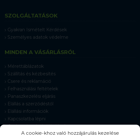
SZOLGÁLTATÁSOK
Gyakran Ismételt Kérdések
Személyes adatok védelme
MINDEN A VÁSÁRLÁSRÓL
Mérettáblázatok
Szállítás és kézbesítés
Csere és reklamáció
Felhasználási feltételek
Panaszkezelési eljárás
Elállás a szerződéstől
Elállási információk
Kapcsolatba lépni
Gyakran Ismételt Kérdések
A cookie-khoz való hozzájárulás kezelése
Cookie-beállítások