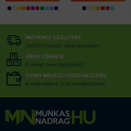
INGYENES SZÁLLÍTÁS
20000 Ft feletti vásárlás esetén
ÁRUK CSERÉJE
A méret nem megfelelő?
GOND NÉLKÜLI VISSZAKÜLDÉS
A megvásárolt árut visszaküldheti