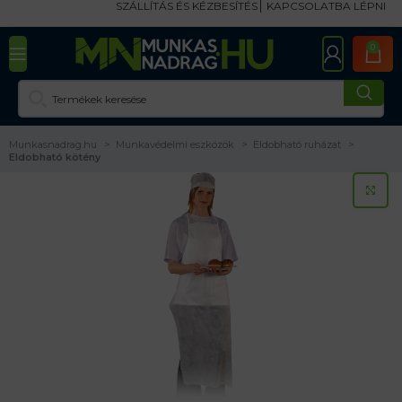
SZÁLLÍTÁS ÉS KÉZBESÍTÉS
KAPCSOLATBA LÉPNI
0
Munkasnadrag.hu
Munkavédelmi eszközök
Eldobható ruházat
Eldobható kötény
KA