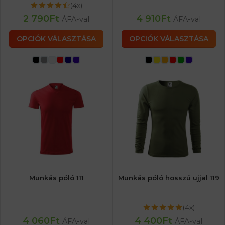
(4x)
2 790
Ft
4 910
Ft
ÁFA-val
ÁFA-val
OPCIÓK VÁLASZTÁSA
OPCIÓK VÁLASZTÁSA
Munkás póló 111
Munkás póló hosszú ujjal 119
(4x)
4 060
Ft
4 400
Ft
ÁFA-val
ÁFA-val